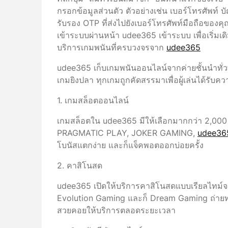
กรอกข้อมูลส่วนตัว ตัวอย่างเช่น เบอร์โทรศัพท์ บ
รับรอง OTP ที่ส่งไปยังเบอร์โทรศัพท์มือถือของคุ
เข้าระบบผ่านหน้า udee365 เข้าระบบ เพื่อเริ่มเด
บริการเกมพนันที่ครบวงจรจาก
udee365
udee365 เก็บเกมพนันออนไลน์จากค่ายชั้นนำทั่วท
เกมยิงปลา ทุกเกมถูกคัดสรรมาเพื่อผู้เล่นได้รับ
1. เกมสล็อตออนไลน์
เกมสล็อตใน udee365 มีให้เลือกมากกว่า 2,000 
PRAGMATIC PLAY, JOKER GAMING,
udee36
โบนัสแตกง่าย และก็แจ็คพอตออกบ่อยครั้ง
2. คาสิโนสด
udee365 เปิดให้บริการคาสิโนสดแบบเรียลไทม์จ
Evolution Gaming และก็ Dream Gaming ถ่ายทอ
สวยคอยให้บริการตลอดระยะเวลา