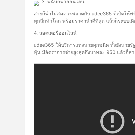
3. พนันกีฬาออนไลน์
สายกีฬาไม่สมควรพลาดกับ udee365 ที่เปิดให้
ทุกลีกทั่วโลก พร้อมราคาน้ำดีที่สุด แล้วก็ระบบเด
4. ลอตเตอรี่ออนไลน์
udee365 ให้บริการแทงหวยทุกชนิด ทั้งยังหวยรัฐบ
หุ้น มีอัตราการจ่ายสูงสุดถึงบาทละ 950 แล้วก