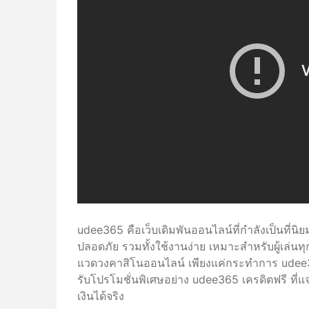
udee365 คือเว็บเดิมพันออนไลน์ที่กำลังเป็นที่น
ปลอดภัย รวมทั้งใช้งานง่าย เหมาะสำหรับผู้เล่นทุ
แวดวงคาสิโนออนไลน์ เพียงแค่กระทำการ udee365
รับโปรโมชั่นพิเศษอย่าง udee365 เครดิตฟรี ที่แจก
เงินได้จริง