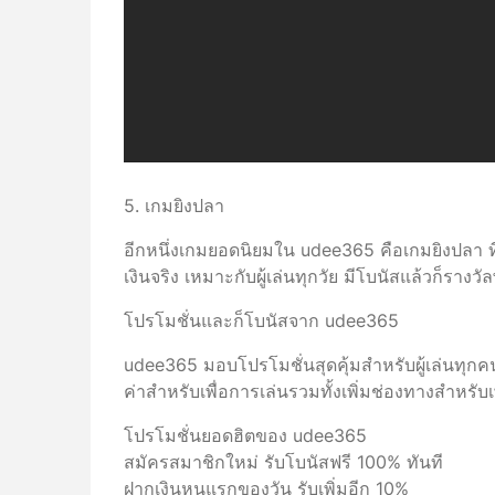
5. เกมยิงปลา
อีกหนึ่งเกมยอดนิยมใน udee365 คือเกมยิงปลา ท
เงินจริง เหมาะกับผู้เล่นทุกวัย มีโบนัสแล้วก็รางว
โปรโมชั่นและก็โบนัสจาก udee365
udee365 มอบโปรโมชั่นสุดคุ้มสำหรับผู้เล่นทุกคน 
ค่าสำหรับเพื่อการเล่นรวมทั้งเพิ่มช่องทางสำหรับ
โปรโมชั่นยอดฮิตของ udee365
สมัครสมาชิกใหม่ รับโบนัสฟรี 100% ทันที
ฝากเงินหนแรกของวัน รับเพิ่มอีก 10%