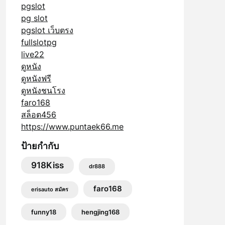
pgslot
pg slot
pgslot เว็บตรง
fullslotpg
live22
ดูหนัง
ดูหนังฟรี
ดูหนังชนโรง
faro168
สล็อต456
https://www.puntaek66.me
ป้ายกำกับ
918Kiss
dr888
faro168
erisauto สมัคร
funny18
hengjing168