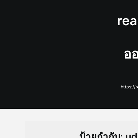
Skip
to
rea
content
ออ
https:/
ป้ายกำกับ:
ud