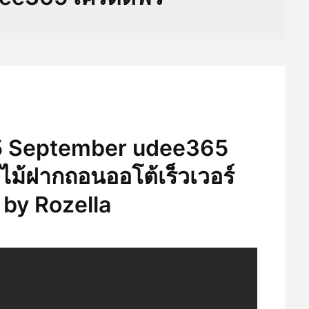
25 September udee365
็มไม้ฝากถอนออโต้เร็วเวอร์
 by Rozella