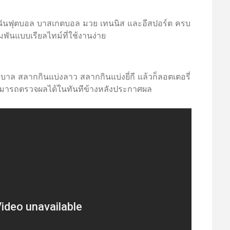
พนันฟุตบอล บาสเกตบอล มวย เทนนิส และอีสปอร์ต ครบ
ิมพันแบบเรียลไทม์ที่ใช้งานง่าย
าล สลากกินแบ่งลาว สลากกินแบ่งยี่กี แล้วก็ลอตเตอรี่
็สามารถตรวจผลได้ในทันทีข้างหลังประกาศผล