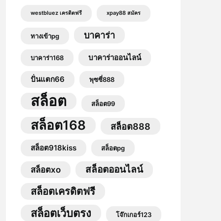
westbluez เครดิตฟรี
xpay88 สมัคร
บาคาร่า
ทางเข้าpg
บาคาร่าออนไลน์
บาคาร่า168
ปั่นแตก66
พุซซี่888
สล็อต
สล็อต99
สล็อต168
สล็อต888
สล็อต918kiss
สล็อตpg
สล็อตออนไลน์
สล็อตxo
สล็อตเครดิตฟรี
สล็อตเว็บตรง
โจ๊กเกอร์123