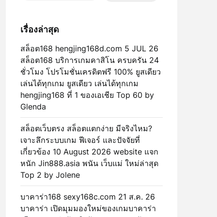
เรื่องล่าสุด
สล็อต168 hengjing168d.com 5 JUL 26
สล็อต168 บริการเกมคาสิโน ครบครัน 24
ชั่วโมง โปรโมชั่นเครดิตฟรี 100% ยูสเดียว
เล่นได้ทุกเกม ยูสเดียว เล่นได้ทุกเกม
hengjing168 ที่ 1 ของเอเชีย Top 60 by
Glenda
สล็อตเว็บตรง สล็อตแตกง่าย มีจริงไหม?
เจาะลึกระบบเกม ฟีเจอร์ และปัจจัยที่
เกี่ยวข้อง 10 August 2026 website แจก
หนัก Jin888.asia พนัน เว็บแม่ ใหม่ล่าสุด
Top 2 by Jolene
บาคาร่า168 sexy168c.com 21 ส.ค. 26
บาคาร่า เปิดมุมมองใหม่ของเกมบาคาร่า