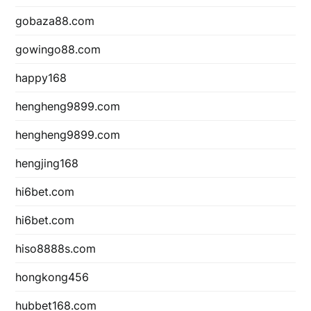
gobaza88.com
gowingo88.com
happy168
hengheng9899.com
hengheng9899.com
hengjing168
hi6bet.com
hi6bet.com
hiso8888s.com
hongkong456
hubbet168.com