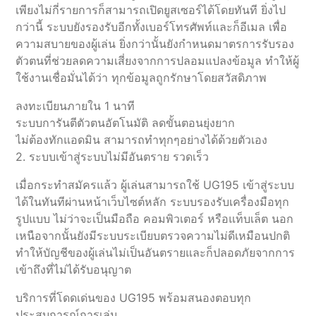
เพียงไม่กี่รายการก็สามารถเปิดยูสเซอร์ได้โดยทันที ยิ่งไป
กว่านี้ ระบบยังรองรับอีกทั้งเบอร์โทรศัพท์และก็อีเมล เพื่อ
ความสบายของผู้เล่น ยิ่งกว่านั้นยังกำหนดมาตรการรับรอง
ตัวตนที่ช่วยลดความเสี่ยงจากการปลอมแปลงข้อมูล ทำให้ผู้
ใช้งานเชื่อมั่นได้ว่า ทุกข้อมูลถูกรักษาโดยสวัสดิภาพ
ลงทะเบียนภายใน 1 นาที
ระบบการันตีตัวตนอัตโนมัติ ลดขั้นตอนยุ่งยาก
ไม่ต้องทักแอดมิน สามารถทำทุกๆอย่างได้ด้วยตัวเอง
2. ระบบเข้าสู่ระบบไม่มีอันตราย รวดเร็ว
เมื่อกระทำสมัครแล้ว ผู้เล่นสามารถใช้ UG195 เข้าสู่ระบบ
ได้ในทันทีผ่านหน้าเว็บไซต์หลัก ระบบรองรับเครื่องมือทุก
รูปแบบ ไม่ว่าจะเป็นมือถือ คอมพิวเตอร์ หรือแท็บเล็ต นอก
เหนือจากนั้นยังมีระบบระเบียบตรวจความไม่ดีเหมือนปกติ
ทำให้บัญชีของผู้เล่นไม่เป็นอันตรายและก็ปลอดภัยจากการ
เข้าถึงที่ไม่ได้รับอนุญาต
บริการที่โดดเด่นของ UG195 พร้อมสนองตอบทุก
ประสบการณ์การเล่น