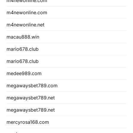
m4newonline.com
m4newonline.com
m4newonline.net
macau888.win
mario678.club
mario678.club
medee989.com
megawaysbet789.com
megawaysbet789.net
megawaysbet789.net
mercyrosa168.com