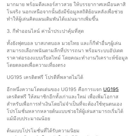
มากมาย พร้อมดีลเลอร์สาวสวย ให้บรรยากาศเหมือนคาสิ
โนจริง นอกเหนือจากนั้นยังมีข้อมูลสถิติย้อนหลังเพื่อช่วย
ทำให้ผู้เล่นคิดแผนเดิมพันได้แม่นมากเพิ่มขึ้น
3. กีฬาออนไลน์ ค่าน้ำประปาคุ้มที่สุด
ทั้งยังฟุตบอล บาสเกตบอล มวยไทย และก็กีฬาอื่นๆผู้เล่น
สามารถเลือกพนันตามลีกที่ปรารถนา พร้อมระบบอัปเดต
ราคาต่อรองแบบเรียลไทม์ โดยคณะทำงานวิเคราะห์ข้อมูล
โดยตลอดเพื่อความเที่ยงตรง
UG195 เครดิตฟรี โปรดีที่พลาดไม่ได้
อีกหนึ่งความโดดเด่นของ UG195 คือการแจก
UG195
เครดิตฟรี ให้สมาชิกอีกทั้งเก่าและใหม่ เพื่อเพิ่มโอกาส
สำหรับเพื่อการทำเงินโดยไม่จำเป็นที่จะต้องใช้ทุนตนเอง
โปรโมชั่นหลากหลายต้นแบบช่วยให้ผู้เล่นสามารถเริ่มได้
แม้มีงบประมาณน้อย
ต้นแบบโปรโมชั่นที่ได้รับความนิยม