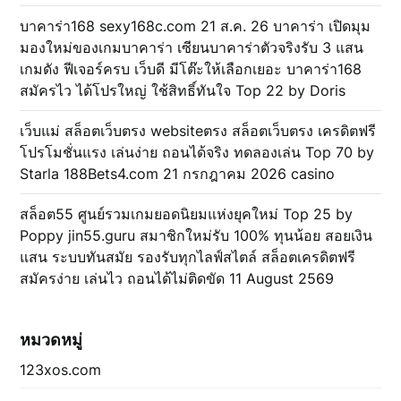
บาคาร่า168 sexy168c.com 21 ส.ค. 26 บาคาร่า เปิดมุม
มองใหม่ของเกมบาคาร่า เซียนบาคาร่าตัวจริงรับ 3 แสน
เกมดัง ฟีเจอร์ครบ เว็บดี มีโต๊ะให้เลือกเยอะ บาคาร่า168
สมัครไว ได้โปรใหญ่ ใช้สิทธิ์ทันใจ Top 22 by Doris
เว็บแม่ สล็อตเว็บตรง websiteตรง สล็อตเว็บตรง เครดิตฟรี
โปรโมชั่นแรง เล่นง่าย ถอนได้จริง ทดลองเล่น Top 70 by
Starla 188Bets4.com 21 กรกฎาคม 2026 casino
สล็อต55 ศูนย์รวมเกมยอดนิยมแห่งยุคใหม่ Top 25 by
Poppy jin55.guru สมาชิกใหม่รับ 100% ทุนน้อย สอยเงิน
แสน ระบบทันสมัย รองรับทุกไลฟ์สไตล์ สล็อตเครดิตฟรี
สมัครง่าย เล่นไว ถอนได้ไม่ติดขัด 11 August 2569
หมวดหมู่
123xos.com