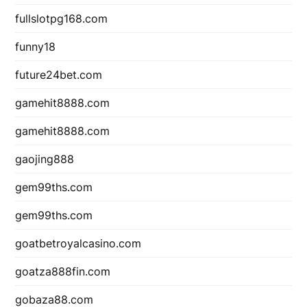
fullslotpg168.com
funny18
future24bet.com
gamehit8888.com
gamehit8888.com
gaojing888
gem99ths.com
gem99ths.com
goatbetroyalcasino.com
goatza888fin.com
gobaza88.com