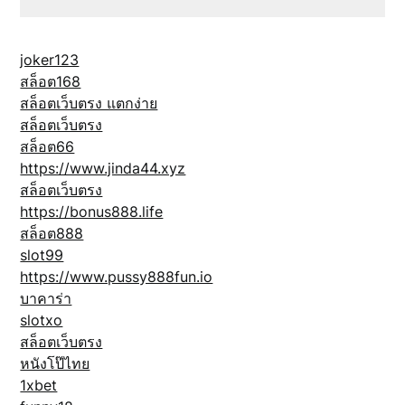
joker123
สล็อต168
สล็อตเว็บตรง แตกง่าย
สล็อตเว็บตรง
สล็อต66
https://www.jinda44.xyz
สล็อตเว็บตรง
https://bonus888.life
สล็อต888
slot99
https://www.pussy888fun.io
บาคาร่า
slotxo
สล็อตเว็บตรง
หนังโป๊ไทย
1xbet