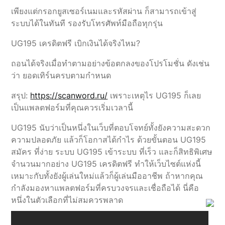
เพียงแต่กรอกยูสเซอร์เนมและรหัสผ่าน ก็สามารถเข้าสู่
ระบบได้ในทันที รองรับโทรศัพท์มือถือทุกรุ่น
UG195 เครดิตฟรี เบิกเงินได้จริงไหม?
ถอนได้จริงเมื่อทำตามอย่างข้อตกลงของโปรโมชั่น ดังเช่น
ว่า ยอดเทิร์นครบตามกำหนด
สรุป:
https://scanword.ru/
เพราะเหตุไร UG195 ก็เลย
เป็นแพลตฟอร์มที่คุณควรเริ่มเวลานี้
UG195 นับว่าเป็นหนึ่งในเว็บที่ตอบโจทย์ทั้งยังความสะดวก
ความปลอดภัย แล้วก็โอกาสได้กำไร ด้วยขั้นตอน UG195
สมัคร ที่ง่าย ระบบ UG195 เข้าระบบ ที่เร็ว และก็สิทธิพิเศษ
จำนวนมากอย่าง UG195 เครดิตฟรี ทำให้เว็บไซต์แห่งนี้
เหมาะกับทั้งยังผู้เล่นใหม่แล้วก็ผู้เล่นมืออาชีพ ถ้าหากคุณ
กำลังมองหาแพลตฟอร์มที่ครบวงจรและเชื่อถือได้ นี่คือ
หนึ่งในตัวเลือกที่ไม่สมควรพลาด