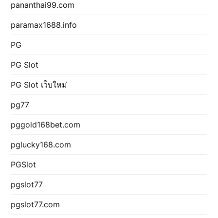
pananthai99.com
paramax1688.info
PG
PG Slot
PG Slot เว็บใหม่
pg77
pggold168bet.com
pglucky168.com
PGSlot
pgslot77
pgslot77.com