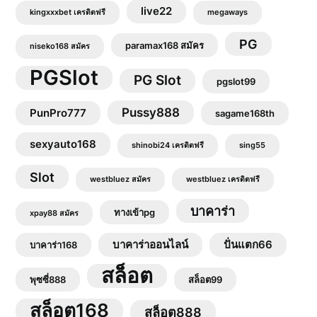
live22
kingxxxbet เครดิตฟรี
megaways
PG
paramax168 สมัคร
niseko168 สมัคร
PGSlot
PG Slot
pgslot99
Pussy888
PunPro777
sagame168th
sexyauto168
shinobi24 เครดิตฟรี
sing55
Slot
westbluez สมัคร
westbluez เครดิตฟรี
บาคาร่า
ทางเข้าpg
xpay88 สมัคร
บาคาร่าออนไลน์
ปั่นแตก66
บาคาร่า168
สล็อต
พุซซี่888
สล็อต99
สล็อต168
สล็อต888