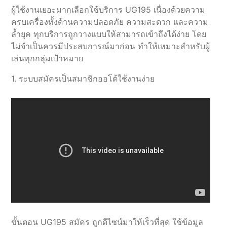
ผู้ใช้งานเยอะมากเลือกใช้บริการ UG195 เนื่องด้วยความ
ครบเครื่องทั้งด้านความปลอดภัย ความสะดวก และความ
ล้ำยุค ทุกบริการถูกวางแบบให้สามารถเข้าถึงได้ง่าย โดย
ไม่จำเป็นควรมีประสบการณ์มาก่อน ทำให้เหมาะสำหรับผู้
เล่นทุกกลุ่มเป้าหมาย
1. ระบบสมัครเป็นสมาชิกออโต้ใช้งานง่าย
ขั้นตอน UG195 สมัคร ถูกดีไซน์มาให้เร็วที่สุด ใช้ข้อมูล