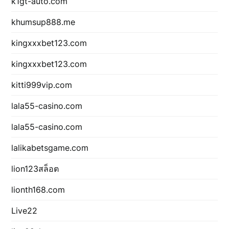
k1gt-auto.com
khumsup888.me
kingxxxbet123.com
kingxxxbet123.com
kitti999vip.com
lala55-casino.com
lala55-casino.com
lalikabetsgame.com
lion123สล็อต
lionth168.com
Live22