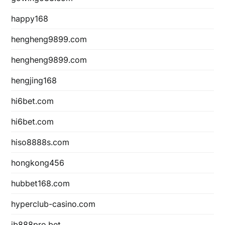
happy168
hengheng9899.com
hengheng9899.com
hengjing168
hi6bet.com
hi6bet.com
hiso8888s.com
hongkong456
hubbet168.com
hyperclub-casino.com
ib888pro.bet