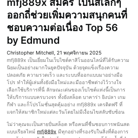
mfj889x สมัคร โบนัสเล็กๆ
ออกถี่ช่วยเพิ่มความสนุกคนที่
ชอบความต่อเนื่อง Top 56
by Edmund
Christopher Mitchell,
21 พฤศจิกายน 2025
mfj889x เป็นเยี่ยมในเว็บไซต์คาสิโนออนไลน์ที่ได้รับความ
นิยมเป็นอย่างมากในยุคปัจจุบัน ด้วยจุดแข็งเรื่องความ
ปลอดภัย ความรวดเร็ว และระบบที่ออกแบบมาอย่างมือ
โปร ทำให้ผู้เล่นทั้งยังมือใหม่และมืออาชีพต่างไว้วางใจ
เลือกใช้บริการที่นี่ ลักษณะเด่นของเว็บไซต์แห่งนี้เป็นการ
ให้บริการแบบครบวงจร ทั้งยังสล็อต บาคาร่า ยิงปลา เกม
กีฬา และก็โปรโมชั่นสุดคุ้มอย่าง mfj889x เครดิตฟรี ที่
แจกให้สมาชิกใหม่แต่ละวันโดยไม่มีเงื่อนไขสลับซับซ้อน
ไม่ว่าคุณจะเป็นสายปั่นสล็อต หรือคนที่ชื่นชอบการพนันสด
แบบเรียลไทม์
mfj889x
มีทุกอย่างที่รองรับในสิ่งที่ต้องการ