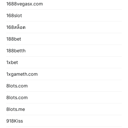
1688vegasx.com
168slot
168สล็อต
188bet
188betth
1xbet
1xgameth.com
8lots.com
8lots.com
8lots.me
918Kiss