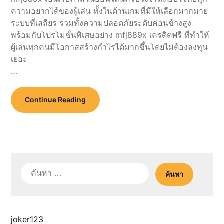
ความอยากได้ของผู้เล่น ทั้งในด้านเกมที่มีให้เลือกมากมาย
ระบบที่เสถียร รวมทั้งความปลอดภัยระดับค่อนข้างสูง
พร้อมกับโปรโมชั่นพิเศษอย่าง mfj889x เครดิตฟรี ที่ทำให้
ผู้เล่นทุกคนมีโอกาสสร้างกำไรได้มากขึ้นโดยไม่ต้องลงทุน
เยอะ
…
Continue Reading
ค้นหา
สำหรับ:
joker123