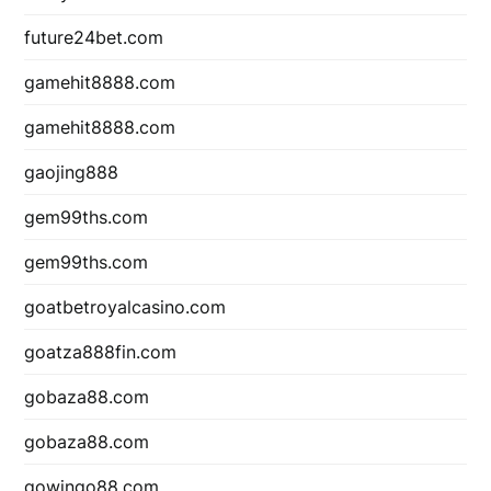
future24bet.com
gamehit8888.com
gamehit8888.com
gaojing888
gem99ths.com
gem99ths.com
goatbetroyalcasino.com
goatza888fin.com
gobaza88.com
gobaza88.com
gowingo88.com