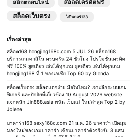
สล็อตเครดิตฟรี
สล็อตออนไลน์
สล็อตเว็บตรง
โจ๊กเกอร์123
เรื่องล่าสุด
สล็อต168 hengjing168d.com 5 JUL 26 สล็อต168
บริการเกมคาสิโน ครบครัน 24 ชั่วโมง โปรโมชั่นเครดิต
ฟรี 100% ยูสเดียว เล่นได้ทุกเกม ยูสเดียว เล่นได้ทุกเกม
hengjing168 ที่ 1 ของเอเชีย Top 60 by Glenda
สล็อตเว็บตรง สล็อตแตกง่าย มีจริงไหม? เจาะลึกระบบเกม
ฟีเจอร์ และปัจจัยที่เกี่ยวข้อง 10 August 2026 website
แจกหนัก Jin888.asia พนัน เว็บแม่ ใหม่ล่าสุด Top 2 by
Jolene
บาคาร่า168 sexy168c.com 21 ส.ค. 26 บาคาร่า เปิดมุม
มองใหม่ของเกมบาคาร่า เซียนบาคาร่าตัวจริงรับ 3 แสน