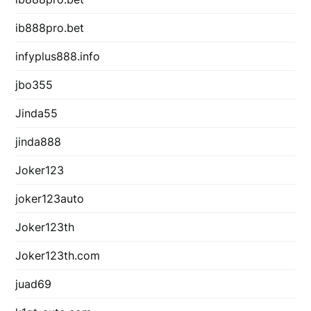
ib888pro.bet
infyplus888.info
jbo355
Jinda55
jinda888
Joker123
joker123auto
Joker123th
Joker123th.com
juad69