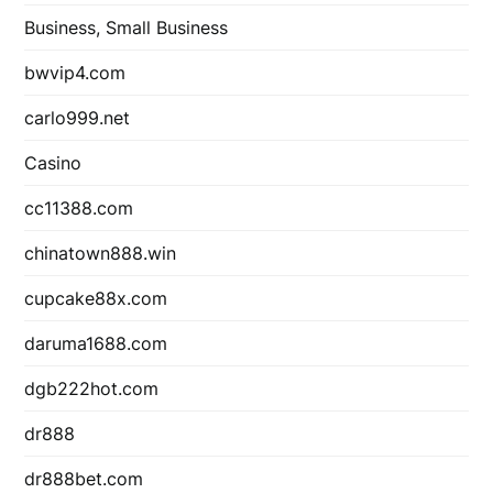
Business, Small Business
bwvip4.com
carlo999.net
Casino
cc11388.com
chinatown888.win
cupcake88x.com
daruma1688.com
dgb222hot.com
dr888
dr888bet.com