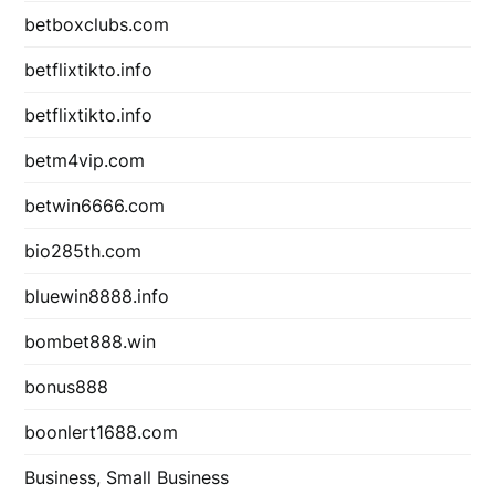
betboxclubs.com
betflixtikto.info
betflixtikto.info
betm4vip.com
betwin6666.com
bio285th.com
bluewin8888.info
bombet888.win
bonus888
boonlert1688.com
Business, Small Business