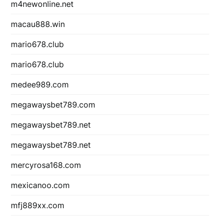
m4newonline.net
macau888.win
mario678.club
mario678.club
medee989.com
megawaysbet789.com
megawaysbet789.net
megawaysbet789.net
mercyrosa168.com
mexicanoo.com
mfj889xx.com