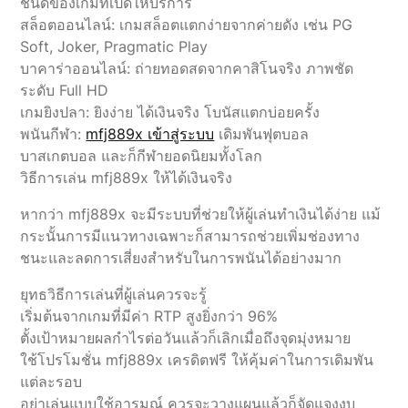
ชนิดของเกมที่เปิดให้บริการ
สล็อตออนไลน์: เกมสล็อตแตกง่ายจากค่ายดัง เช่น PG
Soft, Joker, Pragmatic Play
บาคาร่าออนไลน์: ถ่ายทอดสดจากคาสิโนจริง ภาพชัด
ระดับ Full HD
เกมยิงปลา: ยิงง่าย ได้เงินจริง โบนัสแตกบ่อยครั้ง
พนันกีฬา:
mfj889x เข้าสู่ระบบ
เดิมพันฟุตบอล
บาสเกตบอล และก็กีฬายอดนิยมทั้งโลก
วิธีการเล่น mfj889x ให้ได้เงินจริง
หากว่า mfj889x จะมีระบบที่ช่วยให้ผู้เล่นทำเงินได้ง่าย แม้
กระนั้นการมีแนวทางเฉพาะก็สามารถช่วยเพิ่มช่องทาง
ชนะและลดการเสี่ยงสำหรับในการพนันได้อย่างมาก
ยุทธวิธีการเล่นที่ผู้เล่นควรจะรู้
เริ่มต้นจากเกมที่มีค่า RTP สูงยิ่งกว่า 96%
ตั้งเป้าหมายผลกำไรต่อวันแล้วก็เลิกเมื่อถึงจุดมุ่งหมาย
ใช้โปรโมชั่น mfj889x เครดิตฟรี ให้คุ้มค่าในการเดิมพัน
แต่ละรอบ
อย่าเล่นแบบใช้อารมณ์ ควรจะวางแผนแล้วก็จัดแจงงบ