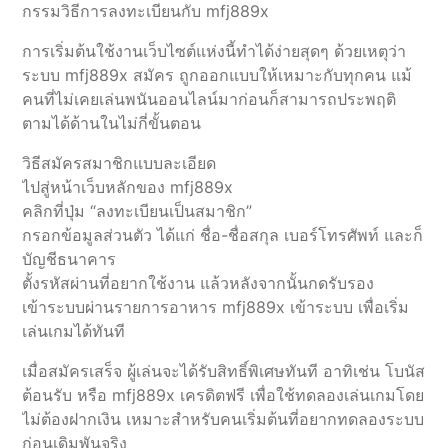
กรรมวิธีการลงทะเบียนกับ mfj889x
การเริ่มต้นใช้งานเว็บไซต์แห่งนี้ทำได้ง่ายสุดๆ ด้วยเหตุว่า
ระบบ mfj889x สมัคร ถูกออกแบบให้เหมาะกับทุกคน แม้
คนที่ไม่เคยเล่นพนันออนไลน์มาก่อนก็สามารถประพฤติ
ตามได้ด้านในไม่กี่ขั้นตอน
วิธีสมัครสมาชิกแบบละเอียด
ไปสู่หน้าเว็บหลักของ mfj889x
คลิกที่ปุ่ม “ลงทะเบียนเป็นสมาชิก”
กรอกข้อมูลส่วนตัว ได้แก่ ชื่อ-ชื่อสกุล เบอร์โทรศัพท์ และก็
บัญชีธนาคาร
ตั้งรหัสผ่านที่อยากใช้งาน แล้วหลังจากนั้นกดรับรอง
เข้าระบบผ่านรายการอาหาร mfj889x เข้าระบบ เพื่อเริ่ม
เล่นเกมได้ทันที
เมื่อสมัครเสร็จ ผู้เล่นจะได้รับสิทธิ์พิเศษทันที อาทิเช่น โบนัส
ต้อนรับ หรือ mfj889x เครดิตฟรี เพื่อใช้ทดลองเล่นเกมโดย
ไม่ต้องฝากเงิน เหมาะสำหรับคนเริ่มต้นที่อยากทดลองระบบ
ก่อนเดิมพันจริง