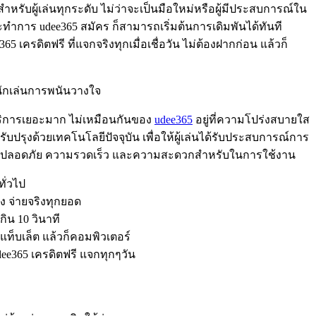
ำหรับผู้เล่นทุกระดับ ไม่ว่าจะเป็นมือใหม่หรือผู้มีประสบการณ์ใน
ำการ udee365 สมัคร ก็สามารถเริ่มต้นการเดิมพันได้ทันที
5 เครดิตฟรี ที่แจกจริงทุกเมื่อเชื่อวัน ไม่ต้องฝากก่อน แล้วก็
่นักเล่นการพนันวางใจ
้บริการเยอะมาก ไม่เหมือนกันของ
udee365
อยู่ที่ความโปร่งสบายใส
รับปรุงด้วยเทคโนโลยีปัจจุบัน เพื่อให้ผู้เล่นได้รับประสบการณ์การ
านความปลอดภัย ความรวดเร็ว และความสะดวกสำหรับในการใช้งาน
ทั่วไป
คง จ่ายจริงทุกยอด
ิน 10 วินาที
อ แท็บเล็ต แล้วก็คอมพิวเตอร์
dee365 เครดิตฟรี แจกทุกๆวัน