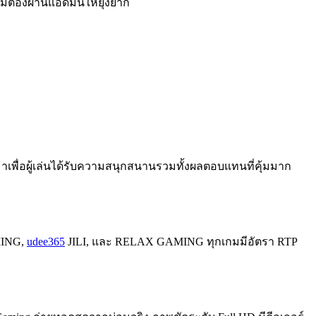
ม่ต้องผ่านแอดมินให้ยุ่งยาก
าเพื่อผู้เล่นได้รับความสนุกสนานรวมทั้งผลตอบแทนที่คุ้มมาก
MING,
udee365
JILI, และ RELAX GAMING ทุกเกมมีอัตรา RTP