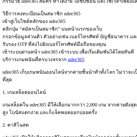
กรรมวิธี udee365 สมัคร ทำได้ง่าย ไม่ซับซ้อน และใช้เวลาเพียงแ
วิธีการลงทะเบียนเป็นสมาชิก udee365
เข้าสู่เว็บไซต์หลักของ udee365
คลิกปุ่ม “สมัครเป็นสมาชิก” บนหน้าแรกของเว็บ
กรอกข้อมูลส่วนตัว ตัวอย่างเช่น เบอร์โทรศัพท์ บัญชีธนาคาร และก
รับรอง OTP ที่ส่งไปยังเบอร์โทรศัพท์มือถือของคุณ
เข้าระบบผ่านหน้า udee365 เข้าระบบ เพื่อเริ่มเดิมพันได้โดยทันที
บริการเกมพนันที่ครบวงจรจาก
udee365
udee365 เก็บเกมพนันออนไลน์จากค่ายชั้นนำทั่วทั้งโลก ไม่ว่าจะ
ที่สุด
1. เกมสล็อตออนไลน์
เกมสล็อตใน udee365 มีให้เลือกมากกว่า 2,000 เกม จากค่ายด
สูง โบนัสแตกง่าย และก็แจ็คพอตออกบ่อยครั้ง
2. คาสิโนสด