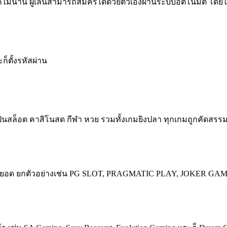
ค่ไม่นาน ผู้เล่นสามารถสมัครได้ด้วยตัวเองผ่านระบบอัตโนมัติ โดยไ
็ตั้งรหัสผ่าน
เป็นสล็อต คาสิโนสด กีฬา หวย รวมทั้งเกมยิงปลา ทุกเกมถูกคัดสรรม
ังสุดยอด ยกตัวอย่างเช่น PG SLOT, PRAGMATIC PLAY, JOKER GA