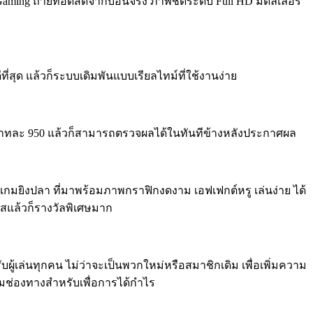
 Gaming ถ่ายทอดสดจากบ่อนจริง ภาพชัดระดับ Full HD มีดีลเลอร์
สุด แล้วก็ระบบเดิมพันแบบเรียลไทม์ที่ใช้งานง่าย
ดถึงบาทละ 950 แล้วก็สามารถตรวจผลได้ในทันทีข้างหลังประกาศผล
เกมยิงปลา ที่มาพร้อมภาพกราฟิกงดงาม เอฟเฟกต์หรู เล่นง่าย ได้
บนัสแล้วก็รางวัลพิเศษมาก
ผู้เล่นทุกคน ไม่ว่าจะเป็นพวกใหม่หรือสมาชิกเดิม เพื่อเพิ่มความ
พิ่มช่องทางสำหรับเพื่อการได้กำไร