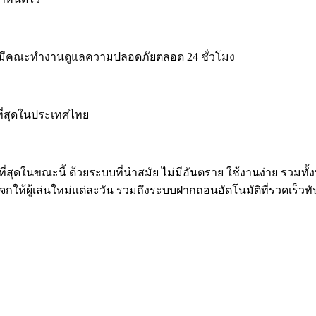
ละก็มีคณะทำงานดูแลความปลอดภัยตลอด 24 ชั่วโมง
จที่สุดในประเทศไทย
ี่สุดในขณะนี้ ด้วยระบบที่นำสมัย ไม่มีอันตราย ใช้งานง่าย รวมทั
จกให้ผู้เล่นใหม่แต่ละวัน รวมถึงระบบฝากถอนอัตโนมัติที่รวดเร็วทัน