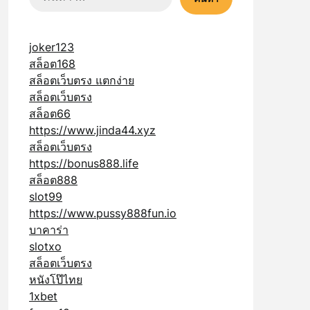
สำหรับ:
joker123
สล็อต168
สล็อตเว็บตรง แตกง่าย
สล็อตเว็บตรง
สล็อต66
https://www.jinda44.xyz
สล็อตเว็บตรง
https://bonus888.life
สล็อต888
slot99
https://www.pussy888fun.io
บาคาร่า
slotxo
สล็อตเว็บตรง
หนังโป๊ไทย
1xbet