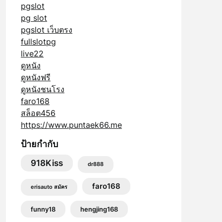
pgslot
pg slot
pgslot เว็บตรง
fullslotpg
live22
ดูหนัง
ดูหนังฟรี
ดูหนังชนโรง
faro168
สล็อต456
https://www.puntaek66.me
ป้ายกำกับ
918Kiss
dr888
faro168
erisauto สมัคร
funny18
hengjing168