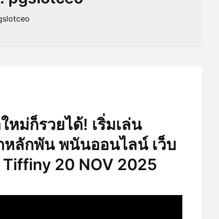
gslotceo
หม่ก็รวยได้! เริ่มเล่น
หลักพัน พนันออนไลน์ เว็บ
by Tiffiny 20 NOV 2025