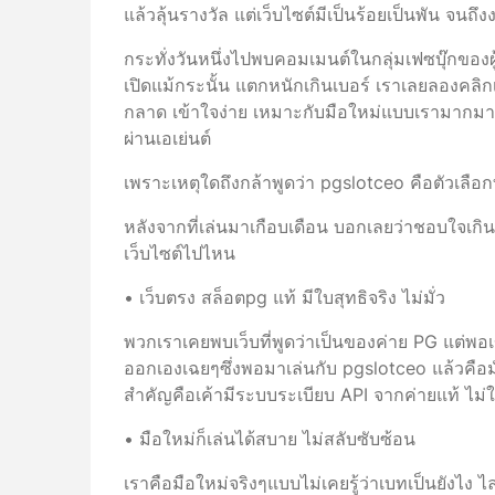
แล้วลุ้นรางวัล แต่เว็บไซต์มีเป็นร้อยเป็นพัน จนถ
กระทั่งวันหนึ่งไปพบคอมเมนต์ในกลุ่มเฟซบุ๊กของผู้ท
เปิดแม้กระนั้น แตกหนักเกินเบอร์ เราเลยลองคลิกเข
กลาด เข้าใจง่าย เหมาะกับมือใหม่แบบเรามากมาย
ผ่านเอเย่นต์
เพราะเหตุใดถึงกล้าพูดว่า pgslotceo คือตัวเลื
หลังจากที่เล่นมาเกือบเดือน บอกเลยว่าชอบใจเกินค
เว็บไซต์ไปไหน
• เว็บตรง สล็อตpg แท้ มีใบสุทธิจริง ไม่มั่ว
พวกเราเคยพบเว็บที่พูดว่าเป็นของค่าย PG แต่พ
ออกเองเฉยๆซึ่งพอมาเล่นกับ pgslotceo แล้วคือมั
สำคัญคือเค้ามีระบบระเบียบ API จากค่ายแท้ ไม่
• มือใหม่ก็เล่นได้สบาย ไม่สลับซับซ้อน
เราคือมือใหม่จริงๆแบบไม่เคยรู้ว่าเบทเป็นยังไง ไล