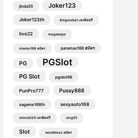
Joker123
jinda55
Joker123th
kingxxxbet เครดิตฟรี
live22
megaways
paramax168 สมัคร
niseko168 สมัคร
PGSlot
PG
PG Slot
pgslot99
Pussy888
PunPro777
sexyauto168
sagame168th
shinobi24 เครดิตฟรี
sing55
Slot
westbluez สมัคร