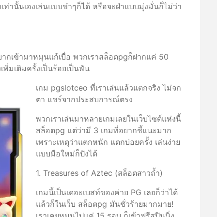
าทเท่านั้นเองเล่นแบบขำๆก็ได้ หรือจะฝ่าแบบมุ่งมั่นก็ไม่ว่า
ๆอยากเข้ามาหมุนแก้เบื่อ พวกเราสล็อตpgก็ฝากแค่ 50
พิ่มเติมครั้งเป็นร้อยเป็นพัน
เกม pgslotceo ที่เราเล่นแล้วแตกจริง ไม่จก
ตา แชร์จากประสบการณ์ตรง
พวกเราเล่นมาหลายเกมเลยในเว็บไซต์แห่งนี้
สล็อตpg แต่ว่ามี 3 เกมที่อยากชี้แนะมาก
เพราะเหตุว่าแตกหนัก แตกบ่อยครั้ง เล่นง่าย
แบบมือใหม่ก็ปังได้
1. Treasures of Aztec (สล็อตสาวถ้ำ)
เกมนี้เป็นเดอะเบสท์ของค่าย PG เลยก็ว่าได้
แล้วก็ในเว็บ สล็อตpg มันชั่วร้ายมากมาย!
เราเคยหมุนไปแค่ 15 รอบ ก็เข้าฟรีสปินนิ่ง