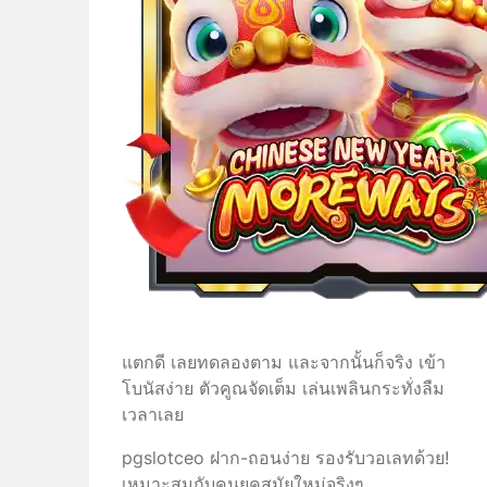
แตกดี เลยทดลองตาม และจากนั้นก็จริง เข้า
โบนัสง่าย ตัวคูณจัดเต็ม เล่นเพลินกระทั่งลืม
เวลาเลย
pgslotceo ฝาก-ถอนง่าย รองรับวอเลทด้วย!
เหมาะสมกับคนยุคสมัยใหม่จริงๆ