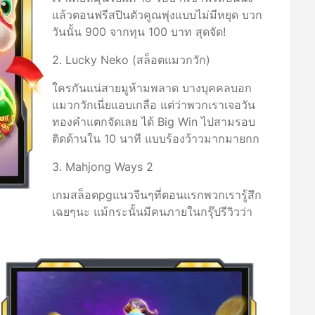
แล้วตอนฟรีสปินตัวคูณพุ่งแบบไม่มีหยุด บวก
วันนั้น 900 จากทุน 100 บาท สุดจัด!
2. Lucky Neko (สล็อตแมวกวัก)
ใครกันแน่สายมูห้ามพลาด บางบุคคลบอก
แมวกวักเนี่ยแอบเกลือ แต่ว่าพวกเราเจอวัน
ทองคำแตกจัดเลย ได้ Big Win ไปสามรอบ
ติดด้านใน 10 นาที แบบร้องว้าวมากมายกก
3. Mahjong Ways 2
เกมสล็อตpgแนวจีนๆที่ตอนแรกพวกเรารู้สึก
เฉยๆนะ แม้กระนั้นมีคนภายในกรุ๊ปรีวิวว่า