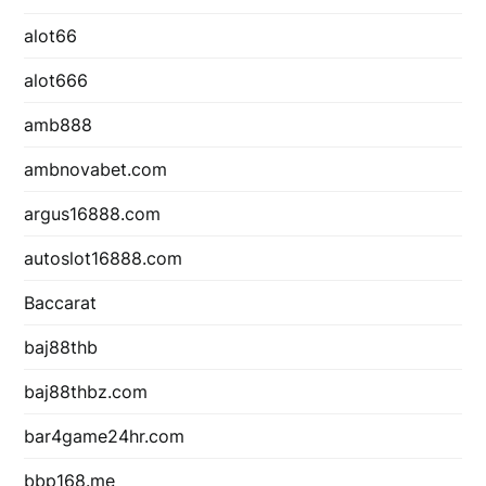
alot66
alot666
amb888
ambnovabet.com
argus16888.com
autoslot16888.com
Baccarat
baj88thb
baj88thbz.com
bar4game24hr.com
bbp168.me