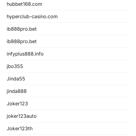
hubbet168.com
hyperclub-casino.com
ib888pro.bet
ib888pro.bet
infyplus888.info
jbo355
Jinda55
jinda888
Joker123
joker123auto
Joker123th