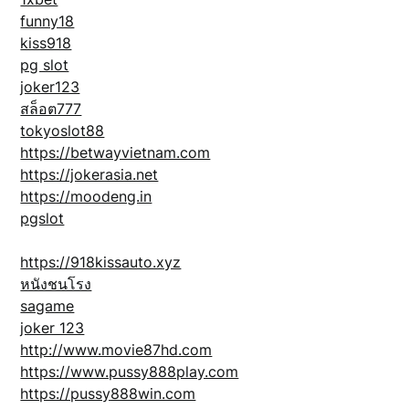
funny18
kiss918
pg slot
joker123
สล็อต777
tokyoslot88
https://betwayvietnam.com
https://jokerasia.net
https://moodeng.in
pgslot
https://918kissauto.xyz
หนังชนโรง
sagame
joker 123
http://www.movie87hd.com
https://www.pussy888play.com
https://pussy888win.com