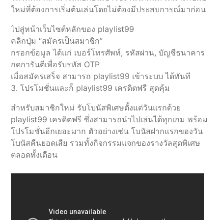
ใหม่ที่ต้องการเริ่มต้นเล่นโดยไม่ต้องมีประสบการณ์มาก่อน
ไปสู่หน้าเว็บไซต์หลักของ playlist99
คลิกปุ่ม “สมัครเป็นสมาชิก”
กรอกข้อมูล ได้แก่ เบอร์โทรศัพท์, รหัสผ่าน, บัญชีธนาคาร
กดการันตีเพื่อรับรหัส OTP
เมื่อสมัครเสร็จ สามารถ playlist99 เข้าระบบ ได้ทันที
3. โปรโมชั่นและก็ playlist99 เครดิตฟรี สุดคุ้ม
สำหรับสมาชิกใหม่ รับโบนัสพิเศษตั้งแต่วันแรกด้วย
playlist99 เครดิตฟรี ซึ่งสามารถนำไปเล่นได้ทุกเกม พร้อม
โปรโมชั่นอีกเยอะมาก ตัวอย่างเช่น โบนัสฝากแรกของวัน
โบนัสคืนยอดเสีย รวมทั้งกิจกรรมแจกของรางวัลสุดพิเศษ
ตลอดทั้งเดือน