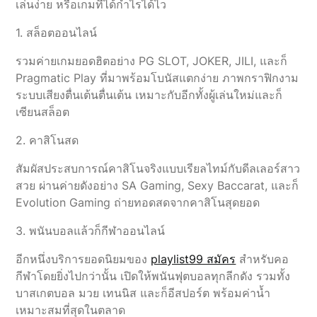
เล่นง่าย หรือเกมที่ได้กำไรได้ไว
1. สล็อตออนไลน์
รวมค่ายเกมยอดฮิตอย่าง PG SLOT, JOKER, JILI, และก็
Pragmatic Play ที่มาพร้อมโบนัสแตกง่าย ภาพกราฟิกงาม
ระบบเสียงตื่นเต้นตื่นเต้น เหมาะกับอีกทั้งผู้เล่นใหม่และก็
เซียนสล็อต
2. คาสิโนสด
สัมผัสประสบการณ์คาสิโนจริงแบบเรียลไทม์กับดีลเลอร์สาว
สวย ผ่านค่ายดังอย่าง SA Gaming, Sexy Baccarat, และก็
Evolution Gaming ถ่ายทอดสดจากคาสิโนสุดยอด
3. พนันบอลแล้วก็กีฬาออนไลน์
อีกหนึ่งบริการยอดนิยมของ
playlist99 สมัคร
สำหรับคอ
กีฬาโดยยิ่งไปกว่านั้น เปิดให้พนันฟุตบอลทุกลีกดัง รวมทั้ง
บาสเกตบอล มวย เทนนิส และก็อีสปอร์ต พร้อมค่าน้ำ
เหมาะสมที่สุดในตลาด