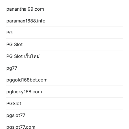
pananthai99.com
paramax1688.info
PG
PG Slot
PG Slot เว็บใหม่
pg77
pggold168bet.com
pglucky168.com
PGSlot
pgslot77
pgslot77.com