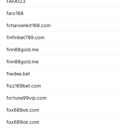
FAFA123
faro168
fcharoenkit168.com
finfinbet789.com
finn88gold.me
finn88gold.me
fiwdee.bet
fizz169bet.com
fortune99vip.com
fox689ok.com
fox689ok.com