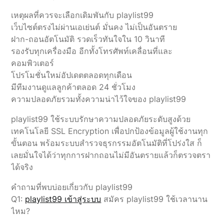
เหตุผลที่ควรจะเลือกเดิมพันกับ playlist99
เว็บไซต์ตรงไม่ผ่านเอเย่นต์ มั่นคง ไม่เป็นอันตราย
ฝาก-ถอนอัตโนมัติ รวดเร็วทันใจใน 10 วินาที
รองรับทุกเครื่องมือ อีกทั้งโทรศัพท์เคลื่อนที่และ
คอมพิวเตอร์
โปรโมชั่นใหม่อัปเดตตลอดทุกเดือน
มีทีมงานดูแลลูกค้าตลอด 24 ชั่วโมง
ความปลอดภัยรวมทั้งความน่าไว้ใจของ playlist99
playlist99 ใช้ระบบรักษาความปลอดภัยระดับสูงด้วย
เทคโนโลยี SSL Encryption เพื่อปกป้องข้อมูลผู้ใช้งานทุก
ขั้นตอน พร้อมระบบสำรวจธุรกรรมอัตโนมัติที่โปร่งใส ก็
เลยมั่นใจได้ว่าทุกการฝากถอนไม่มีอันตรายแล้วก็ตรวจตรา
ได้จริง
คำถามที่พบบ่อยเกี่ยวกับ playlist99
Q1:
playlist99 เข้าสู่ระบบ
สมัคร playlist99 ใช้เวลานาน
ไหม?