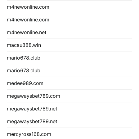
m4newonline.com
m4newonline.com
m4newonline.net
macau888.win
mario678.club
mario678.club
medee989.com
megawaysbet789.com
megawaysbet789.net
megawaysbet789.net
mercyrosa168.com