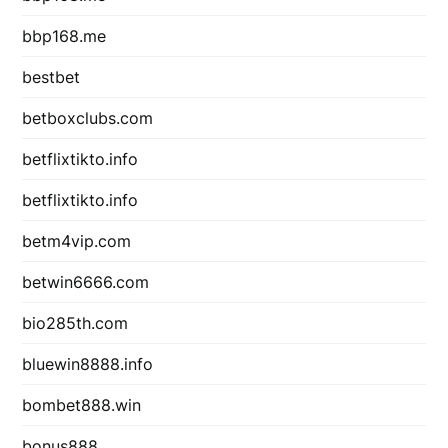
bbp168.me
bestbet
betboxclubs.com
betflixtikto.info
betflixtikto.info
betm4vip.com
betwin6666.com
bio285th.com
bluewin8888.info
bombet888.win
bonus888