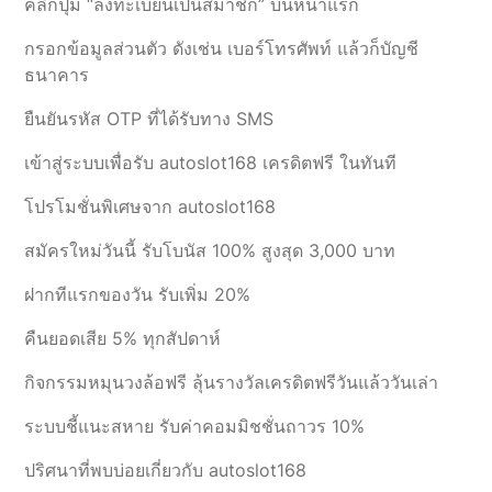
คลิกปุ่ม “ลงทะเบียนเป็นสมาชิก” บนหน้าแรก
กรอกข้อมูลส่วนตัว ดังเช่น เบอร์โทรศัพท์ แล้วก็บัญชี
ธนาคาร
ยืนยันรหัส OTP ที่ได้รับทาง SMS
เข้าสู่ระบบเพื่อรับ autoslot168 เครดิตฟรี ในทันที
โปรโมชั่นพิเศษจาก autoslot168
สมัครใหม่วันนี้ รับโบนัส 100% สูงสุด 3,000 บาท
ฝากทีแรกของวัน รับเพิ่ม 20%
คืนยอดเสีย 5% ทุกสัปดาห์
กิจกรรมหมุนวงล้อฟรี ลุ้นรางวัลเครดิตฟรีวันแล้ววันเล่า
ระบบชี้แนะสหาย รับค่าคอมมิชชั่นถาวร 10%
ปริศนาที่พบบ่อยเกี่ยวกับ autoslot168