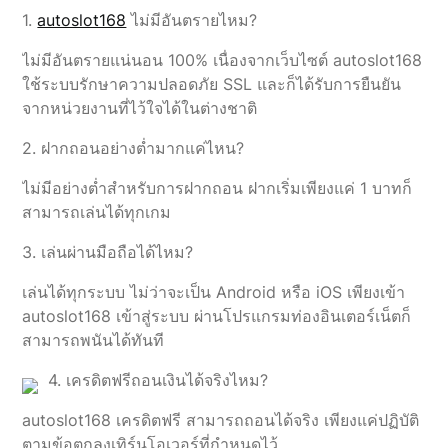
1.
autoslot168
ไม่มีอันตรายไหม?
ไม่มีอันตรายแน่นอน 100% เนื่องจากเว็บไซต์ autoslot168
ใช้ระบบรักษาความปลอดภัย SSL และก็ได้รับการยืนยัน
จากหน่วยงานที่ไว้ใจได้ในต่างชาติ
2. ฝากถอนอย่างต่ำมากแค่ไหน?
ไม่มีอย่างต่ำสำหรับการฝากถอน ฝากเริ่มเพียงแค่ 1 บาทก็
สามารถเล่นได้ทุกเกม
3. เล่นผ่านมือถือได้ไหม?
เล่นได้ทุกระบบ ไม่ว่าจะเป็น Android หรือ iOS เพียงเข้า
autoslot168 เข้าสู่ระบบ ผ่านโปรแกรมท่องอินเตอร์เน็ตก็
สามารถพนันได้ทันที
4. เครดิตฟรีถอนเงินได้จริงไหม?
autoslot168 เครดิตฟรี สามารถถอนได้จริง เพียงแค่ปฏิบัติ
ตามข้อตกลงเทิร์นโอเวอร์ที่กำหนดไว้