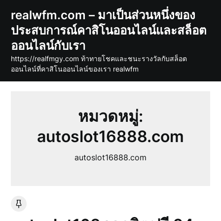
Skip
realwfm.com – มาเป็นส่วนหนึ่งของ
to
ประสบการณ์คาสิโนออนไลน์และสล็อต
content
ออนไลน์กับเรา
https://realfmgy.com ท้าทายโชคและชนะรางวัลกับสล็อต
ออนไลน์ที่คาสิโนออนไลน์ของเรา realwfm
หมวดหมู่:
autoslot16888.com
autoslot16888.com