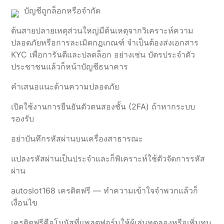
บัญชีถูกล็อกหรือจำกัด
ต้นสายปลายเหตุส่วนใหญ่มีต้นเหตุจากวิเคราะห์ความ
ปลอดภัยหรือการละเมิดกฎเกณฑ์ จำเป็นต้องส่งเอกสาร
KYC เพื่อการันตีและปลดล็อก อย่างเช่น บัตรประจำตัว
ประชาชนแล้วก็หน้าบัญชีธนาคาร
คำเสนอแนะด้านความปลอดภัย
เปิดใช้งานการยืนยันตัวตนสองชั้น (2FA) ถ้าหากระบบ
รองรับ
อย่าบันทึกรหัสผ่านบนเครื่องสาธารณะ
แปลงรหัสผ่านเป็นประจำและก็พิเคราะห์ใช้ตัวจัดการรหัส
ผ่าน
autoslot168 เครดิตฟรี — ทำความเข้าใจจำพวกแล้วก็
เงื่อนไข
เครดิตฟรีคือโบนัสที่แพลตฟอร์มให้ผู้เล่นทดลองหรือเพิ่มทุน