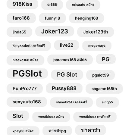
918Kiss
dr888
erisauto สมัคร
faro168
funny18
hengjing168
Joker123
Joker123th
jinda55
live22
kingxxxbet เครดิตฟรี
megaways
PG
paramax168 สมัคร
niseko168 สมัคร
PGSlot
PG Slot
pgslot99
Pussy888
PunPro777
sagame168th
sexyauto168
shinobi24 เครดิตฟรี
sing55
Slot
westbluez สมัคร
westbluez เครดิตฟรี
บาคาร่า
ทางเข้าpg
xpay88 สมัคร