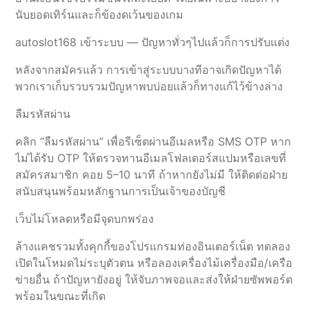
นับยอดเทิร์นและก็ข้องดเว้นของเกม
autoslot168 เข้าระบบ — ปัญหาทั่วๆไปแล้วก็การปรับแต่ง
หลังจากสมัครแล้ว การเข้าสู่ระบบบางทีอาจเกิดปัญหาได้
พวกเราเก็บรวบรวมปัญหาพบบ่อยแล้วก็ทางแก้ไว้ข้างล่าง
ลืมรหัสผ่าน
คลิก “ลืมรหัสผ่าน” เพื่อรีเซ็ตผ่านอีเมลหรือ SMS OTP หาก
ไม่ได้รับ OTP ให้ตรวจทานอีเมลโฟลเดอร์สแปมหรือเลขที่
สมัครสมาชิก คอย 5–10 นาที ถ้าหากยังไม่มี ให้ติดต่อฝ่าย
สนับสนุนพร้อมหลักฐานการเป็นเจ้าของบัญชี
เว็บไม่โหลดหรือมีจุดบกพร่อง
ล้างแคชรวมทั้งคุกกี้ของโปรแกรมท่องอินเตอร์เน็ต ทดลอง
เปิดในโหมดไม่ระบุตัวตน หรือลองเครื่องไม้เครื่องมือ/เครือ
ข่ายอื่น ถ้าปัญหายังอยู่ ให้จับภาพจอและส่งให้ฝ่ายซัพพอร์ต
พร้อมในขณะที่เกิด