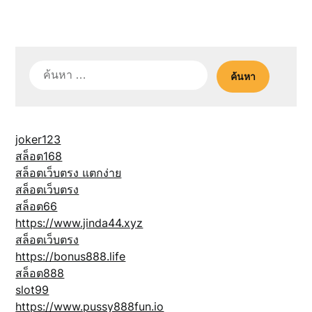
ค้นหา
สำหรับ:
joker123
สล็อต168
สล็อตเว็บตรง แตกง่าย
สล็อตเว็บตรง
สล็อต66
https://www.jinda44.xyz
สล็อตเว็บตรง
https://bonus888.life
สล็อต888
slot99
https://www.pussy888fun.io