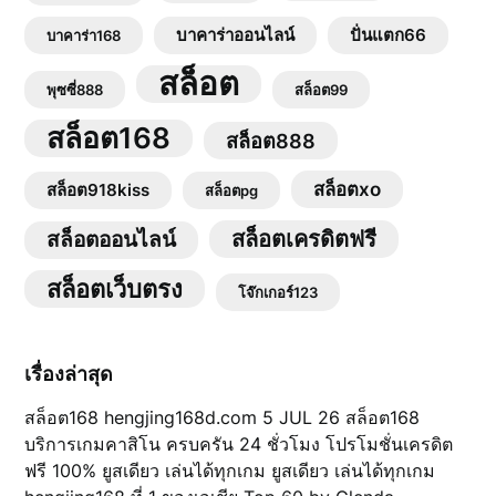
บาคาร่าออนไลน์
ปั่นแตก66
บาคาร่า168
สล็อต
พุซซี่888
สล็อต99
สล็อต168
สล็อต888
สล็อตxo
สล็อต918kiss
สล็อตpg
สล็อตเครดิตฟรี
สล็อตออนไลน์
สล็อตเว็บตรง
โจ๊กเกอร์123
เรื่องล่าสุด
สล็อต168 hengjing168d.com 5 JUL 26 สล็อต168
บริการเกมคาสิโน ครบครัน 24 ชั่วโมง โปรโมชั่นเครดิต
ฟรี 100% ยูสเดียว เล่นได้ทุกเกม ยูสเดียว เล่นได้ทุกเกม