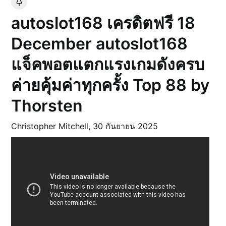
autoslot168 เครดิตฟรี 18
December autoslot168
แจ็คพอตแตกแรงเกมดังครบ
ค่ายคุ้มค่าทุกครั้ง Top 88 by
Thorsten
Christopher Mitchell,
30 กันยายน 2025