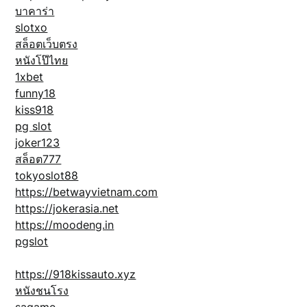
บาคาร่า
slotxo
สล็อตเว็บตรง
หนังโป๊ไทย
1xbet
funny18
kiss918
pg slot
joker123
สล็อต777
tokyoslot88
https://betwayvietnam.com
https://jokerasia.net
https://moodeng.in
pgslot
https://918kissauto.xyz
หนังชนโรง