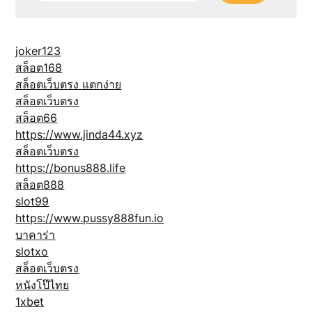
joker123
สล็อต168
สล็อตเว็บตรง แตกง่าย
สล็อตเว็บตรง
สล็อต66
https://www.jinda44.xyz
สล็อตเว็บตรง
https://bonus888.life
สล็อต888
slot99
https://www.pussy888fun.io
บาคาร่า
slotxo
สล็อตเว็บตรง
หนังโป๊ไทย
1xbet