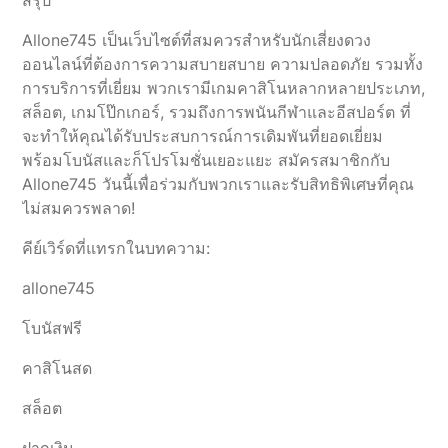
Allone745 เป็นเว็บไซต์ที่สมควรสำหรับนักเสี่ยงดวง
ออนไลน์ที่ต้องการความสบายสบาย ความปลอดภัย รวมทั้ง
การบริการที่เยี่ยม พวกเรามีเกมคาสิโนหลากหลายประเภท,
สล็อต, เกมโป๊กเกอร์, รวมถึงการพนันกีฬาและอีสปอร์ต ที่
จะทำให้คุณได้รับประสบการณ์การเดิมพันที่ยอดเยี่ยม
พร้อมโบนัสและก็โปรโมชั่นเยอะแยะ สมัครสมาชิกกับ
Allone745 วันนี้เพื่อร่วมกับพวกเราและรับสิทธิพิเศษที่คุณ
ไม่สมควรพลาด!
คีย์เวิร์ดที่แทรกในบทความ:
allone745
โบนัสฟรี
คาสิโนสด
สล็อต
ฝากเงิน