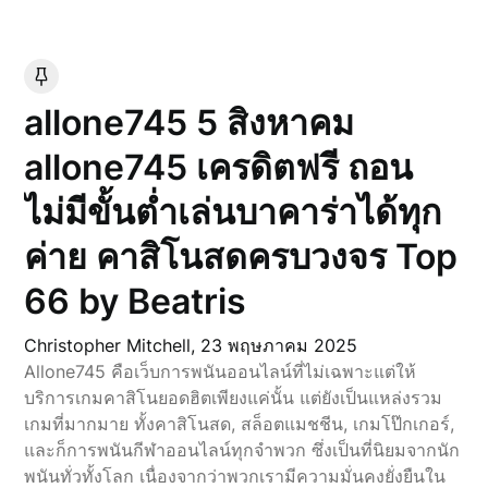
allone745 5 สิงหาคม
allone745 เครดิตฟรี ถอน
ไม่มีขั้นต่ำเล่นบาคาร่าได้ทุก
ค่าย คาสิโนสดครบวงจร Top
66 by Beatris
Christopher Mitchell,
23 พฤษภาคม 2025
Allone745 คือเว็บการพนันออนไลน์ที่ไม่เฉพาะแต่ให้
บริการเกมคาสิโนยอดฮิตเพียงแค่นั้น แต่ยังเป็นแหล่งรวม
เกมที่มากมาย ทั้งคาสิโนสด, สล็อตแมชชีน, เกมโป๊กเกอร์,
และก็การพนันกีฬาออนไลน์ทุกจำพวก ซึ่งเป็นที่นิยมจากนัก
พนันทั่วทั้งโลก เนื่องจากว่าพวกเรามีความมั่นคงยั่งยืนใน