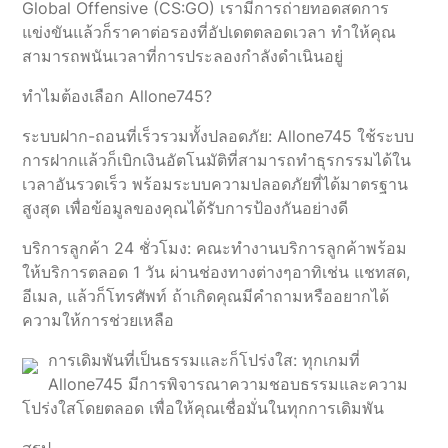
Global Offensive (CS:GO) เรามีการถ่ายทอดสดการ
แข่งขันแล้วก็ราคาต่อรองที่อัปเดตตลอดเวลา ทำให้คุณ
สามารถพนันเวลาที่การประลองกำลังดำเนินอยู่
ทำไมต้องเลือก Allone745?
ระบบฝาก-ถอนที่เร็วรวมทั้งปลอดภัย: Allone745 ใช้ระบบ
การฝากแล้วก็เบิกเงินอัตโนมัติที่สามารถทำธุรกรรมได้ใน
เวลาอันรวดเร็ว พร้อมระบบความปลอดภัยที่ได้มาตรฐาน
สูงสุด เพื่อข้อมูลของคุณได้รับการป้องกันอย่างดี
บริการลูกค้า 24 ชั่วโมง: คณะทำงานบริการลูกค้าพร้อม
ให้บริการตลอด 1 วัน ผ่านช่องทางต่างๆอาทิเช่น แชทสด,
อีเมล, แล้วก็โทรศัพท์ ถ้าเกิดคุณมีคำถามหรืออยากได้
ความให้การช่วยเหลือ
การเดิมพันที่เป็นธรรมและก็โปร่งใส: ทุกเกมที่
Allone745 มีการพิจารณาความชอบธรรมและความ
โปร่งใสโดยตลอด เพื่อให้คุณเชื่อมั่นในทุกการเดิมพัน
สรุป