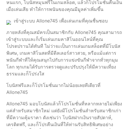
หนแรก, โบนัสหมุนฟรีในเกมสล็อต, แล้วก็โปรโมชั่นคืนเงิน
เมื่อเล่นเสีย ทำให้การพนันของคุณมีมูลค่าเพิ่มขึ้น
เข้าสู่ระบบ Allone745 เพื่อเล่นเกมที่คุณชื่นชอบ
ภายหลังที่คุณสมัครเป็นสมาชิกกับ Allone745 คุณสามารถ
เข้าสู่ระบบและก็เริ่มเล่นเกมคาสิโนออนไลน์ที่คุณ
โปรดปรานได้ทันที ไม่ว่าจะเป็นการเล่นเกมสล็อตที่มีโบนัส
พิเศษ, เกมคาสิโนสดที่มีดีลเลอร์สาวสวย, หรือแม้แต่การ
พนันกีฬาที่ให้คุณสนุกไปกับการแข่งขันกีฬาจากทั่วทุกมุม
โลก ทุกเกมได้รับการตรวจดูและปรับปรุงให้มีความเที่ยง
ธรรมและก็โปร่งใส
โบนัสฟรีและก็โปรโมชั่นมากไม่น้อยเลยทีเดียวที่
Allone745
Allone745 มอบโบนัสแล้วก็โปรโมชั่นที่หลากหลายไม่เพียง
แค่สำหรับสมาชิกใหม่ แต่ยังมีโปรโมชั่นสำหรับสมาชิกเก่า
ที่มีความคุ้มราคา ดังเช่นว่า โบนัสฝากเงินรายสัปดาห์,
เครดิตฟรี, และก็โปรคืนเงินที่ให้ท่านรับสิทธิพิเศษอย่าง