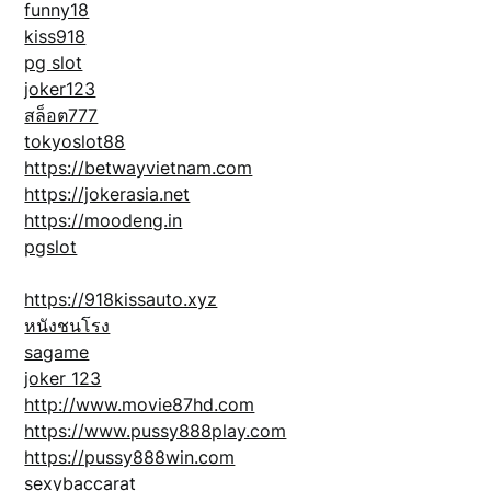
funny18
kiss918
pg slot
joker123
สล็อต777
tokyoslot88
https://betwayvietnam.com
https://jokerasia.net
https://moodeng.in
pgslot
https://918kissauto.xyz
หนังชนโรง
sagame
joker 123
http://www.movie87hd.com
https://www.pussy888play.com
https://pussy888win.com
sexybaccarat