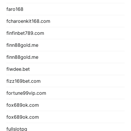
faro168
fcharoenkit168.com
finfinbet789.com
finn88gold.me
finn88gold.me
fiwdee.bet
fizz169bet.com
fortune99vip.com
fox689ok.com
fox689ok.com
fullslotpg