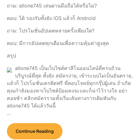
ถาม: allone745 เล่นผ่านมือถือได้หรือไม่?
ตอบ: ได้ รองรับทั้งยัง iOS แล้วก็ Android
ถาม: โปรโมชั่นอัปเดตหลายครั้งเพียงใด?
ตอบ: มีการอัปเดตทุกเดือนเพื่อความคุ้มค่าสูงสุด
สรุป
allone745 เป็นเว็บไซต์คาสิโนออนไลน์ที่ครบถ้วน
บริบูรณ์ที่สุด ทั้งยัง สมัครง่าย, เข้าระบบไม่เป็นอันตราย,
แล้วก็ โปรโมชั่นเครดิตฟรี ที่ตอบโจทย์ทุกกรุ๊ปผู้เล่น ถ้าเกิด
คุณกำลังมองหาเว็บไซต์ป้อมคงจะและก็น่าไว้วางใจ อย่า
คอยช้า คลิกสมัครรวมทั้งเริ่มเส้นทางการเดิมพันกับ
allone745 ได้แล้ววันนี้
…
Continue Reading