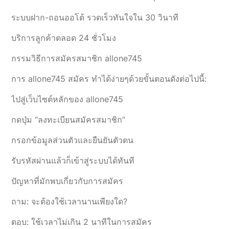
ระบบฝาก-ถอนออโต้ รวดเร็วทันใจใน 30 วินาที
บริการลูกค้าตลอด 24 ชั่วโมง
กรรมวิธีการสมัครสมาชิก allone745
การ allone745 สมัคร ทำได้ง่ายๆด้วยขั้นตอนดังต่อไปนี้:
ไปสู่เว็บไซต์หลักของ allone745
กดปุ่ม “ลงทะเบียนสมัครสมาชิก”
กรอกข้อมูลส่วนตัวและยืนยันตัวตน
รับรหัสผ่านแล้วก็เข้าสู่ระบบได้ทันที
ปัญหาที่มักพบเกี่ยวกับการสมัคร
ถาม: จะต้องใช้เวลานานเพียงใด?
ตอบ: ใช้เวลาไม่เกิน 2 นาทีในการสมัคร