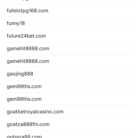
fullslotpg168.com
funny18
future24bet.com
gamehit8888.com
gamehit8888.com
gaojing888
gem99ths.com
gem99ths.com
goatbetroyalcasino.com
goatza888fin.com
gobaza88.com