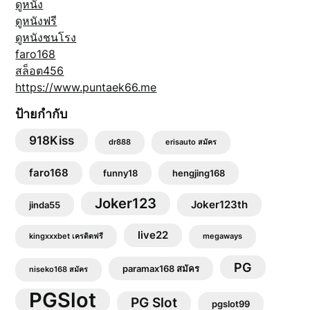
ดูหนัง
ดูหนังฟรี
ดูหนังชนโรง
faro168
สล็อต456
https://www.puntaek66.me
ป้ายกำกับ
918Kiss
dr888
erisauto สมัคร
faro168
funny18
hengjing168
Joker123
Joker123th
jinda55
live22
kingxxxbet เครดิตฟรี
megaways
PG
paramax168 สมัคร
niseko168 สมัคร
PGSlot
PG Slot
pgslot99