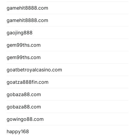
gamehit8888.com
gamehit8888.com
gaojing888
gem99ths.com
gem99ths.com
goatbetroyalcasino.com
goatza888fin.com
gobaza88.com
gobaza88.com
gowingo88.com
happy168