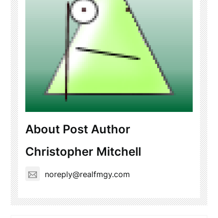
About Post Author
Christopher Mitchell
noreply@realfmgy.com