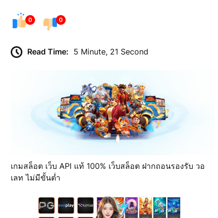
0
0
Read Time:
5 Minute, 21 Second
เกมสล็อต เว็บ API แท้ 100% เว็บสล็อต ฝากถอนรองรับ วอ
เลท ไม่มีขั้นต่ำ