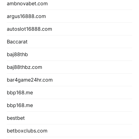
ambnovabet.com
argus16888.com
autoslot16888.com
Baccarat
baj88thb
baj88thbz.com
bar4game24hr.com
bbp168.me
bbp168.me
bestbet
betboxclubs.com