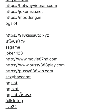
https://betwayvietnam.com
https://jokerasia.net
https://moodeng.in
pgslot
https://918kissauto.xyz
หนังชนโรง
sagame
joker 123
http://www.movie87hd.com
https://www.pussy888play.com
https://pussy888win.com
sexybaccarat
pgslot
pg slot
pgslot เว็บตรง
fullslotpg
live22