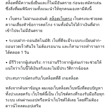
สล็อตที่มีความยั่งยืนและก็ไม่มีอันตราย ก่อนจะสมัครเล่น
ซึ่งสิ่งที่ผมพินิจรวมทั้งแนะนำให้ทุกคนมองหามีดังนี้
• เว็บตรง ไม่ผ่านเอเย่นต์:
สล็อตเว็บตรง
เว็บตรงจะช่วยลด
ความเสี่ยงหัวข้อการคดโกง รวมทั้งมั่นใจได้ว่าเงินที่ฝาก
เข้าไปจะไม่มีอันตราย
• ระบบฝาก-ถอนอัตโนมัติ: เว็บที่ดีจะมีระบบระเบียบฝาก-
ถอนรวดเร็วทันใจ ไม่ต้องรอนาน และก็สามารถทำรายการ
ได้ตลอด 1 วัน
• มีรีวิวจากผู้เล่นจริง: การอ่านรีวิวจากผู้เล่นเก่าจะช่วยให้
แน่ใจว่าเว็บนี้ได้เงินจริงและไม่มีประวัติการฉ้อฉล
ประสบการณ์ตรงกับเว็บสล็อตที่ดี เกมสล็อต
หลังจากค้นหาข้อมูล ผมเจอเว็บสล็อตเว็บหนึ่งที่ตอบปัญหา
ทั้งปวงเลยครับ เว็บไซต์นี้เป็น เว็บไซต์ตรงที่รองรับมือถือทุก
ระบบ เล่นผ่านแอปหรือหน้าเว็บไซต์ได้เลย โดยที่ไม่ต้อง
ดาวน์โหลดแอปเสริม