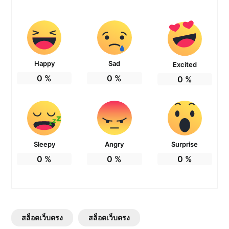
Happy
Sad
Excited
0
%
0
%
0
%
Sleepy
Angry
Surprise
0
%
0
%
0
%
สล็อตเว็บตรง
สล็อตเว็บตรง