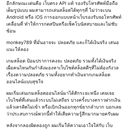
อีกลักษณะเด่นคือ เว็บตรง API แท้ รองรับโทรศัพท์มือถือ
เต็มรูปแบบ ผมสามารถเล่นสล็อตได้ทุกๆที่ ไม่ว่าจะบน
Android หรือ iOS การออกแบบหน้าเว็บรองรับจอโทรศัพท์
เคลื่อนที่ ทำให้การกดสปินหรือเช็คโบนัสสบายและไม่ซับ
ซ้อน
monkey789 ที่มั่นอาจจะ ปลอดภัย และก็ได้เงินจริง เสนอ
แนะให้ลอง
เกมสล็อต ป้อมปราการคงจะ ปลอดภัย รวมทั้งได้เงินจริง
เผื่อคนไหนกันกำลังมองหาเว็บไซต์สล็อตดีๆที่ไม่ต้องกังวล
เรื่องความปลอดภัย รวมทั้งอยากทำเงินจากเกมสล็อต
ออนไลน์แบบสุขใจ
ผมเริ่มเล่นเกมสล็อตออนไลน์มาได้สักระยะหนึ่ง เคยเจอ
เว็บไซต์ที่เล่นแล้วระบบไม่เสถียร บางครั้งบางคราวฝากเงิน
แล้วเครดิตไม่เข้า หรือเบิกเงินออกทุกข์ยากลำบาก บอกเลย
ว่าประสบการณ์พวกนี้ทำให้เสียความรู้สึกมากมายครับผม
หลังจากลองผิดลองถูก ผมเริ่มให้ความเอาใจใส่กับ เว็บ