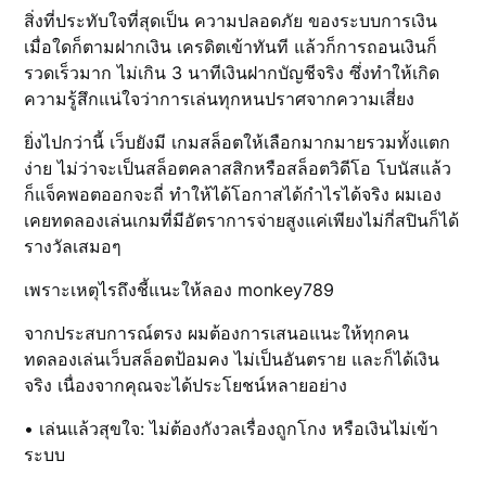
สิ่งที่ประทับใจที่สุดเป็น ความปลอดภัย ของระบบการเงิน
เมื่อใดก็ตามฝากเงิน เครดิตเข้าทันที แล้วก็การถอนเงินก็
รวดเร็วมาก ไม่เกิน 3 นาทีเงินฝากบัญชีจริง ซึ่งทำให้เกิด
ความรู้สึกแน่ใจว่าการเล่นทุกหนปราศจากความเสี่ยง
ยิ่งไปกว่านี้ เว็บยังมี เกมสล็อตให้เลือกมากมายรวมทั้งแตก
ง่าย ไม่ว่าจะเป็นสล็อตคลาสสิกหรือสล็อตวิดีโอ โบนัสแล้ว
ก็แจ็คพอตออกจะถี่ ทำให้ได้โอกาสได้กำไรได้จริง ผมเอง
เคยทดลองเล่นเกมที่มีอัตราการจ่ายสูงแค่เพียงไม่กี่สปินก็ได้
รางวัลเสมอๆ
เพราะเหตุไรถึงชี้แนะให้ลอง monkey789
จากประสบการณ์ตรง ผมต้องการเสนอแนะให้ทุกคน
ทดลองเล่นเว็บสล็อตป้อมคง ไม่เป็นอันตราย และก็ได้เงิน
จริง เนื่องจากคุณจะได้ประโยชน์หลายอย่าง
• เล่นแล้วสุขใจ: ไม่ต้องกังวลเรื่องถูกโกง หรือเงินไม่เข้า
ระบบ