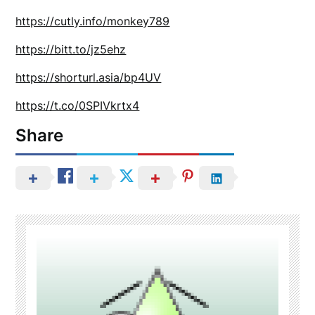
https://cutly.info/monkey789
https://bitt.to/jz5ehz
https://shorturl.asia/bp4UV
https://t.co/0SPIVkrtx4
Share