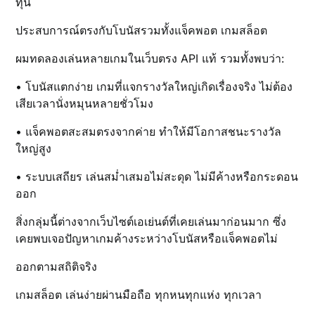
ทุน
ประสบการณ์ตรงกับโบนัสรวมทั้งแจ็คพอต เกมสล็อต
ผมทดลองเล่นหลายเกมในเว็บตรง API แท้ รวมทั้งพบว่า:
• โบนัสแตกง่าย เกมที่แจกรางวัลใหญ่เกิดเรื่องจริง ไม่ต้อง
เสียเวลานั่งหมุนหลายชั่วโมง
• แจ็คพอตสะสมตรงจากค่าย ทำให้มีโอกาสชนะรางวัล
ใหญ่สูง
• ระบบเสถียร เล่นสม่ำเสมอไม่สะดุด ไม่มีค้างหรือกระดอน
ออก
สิ่งกลุ่มนี้ต่างจากเว็บไซต์เอเย่นต์ที่เคยเล่นมาก่อนมาก ซึ่ง
เคยพบเจอปัญหาเกมค้างระหว่างโบนัสหรือแจ็คพอตไม่
ออกตามสถิติจริง
เกมสล็อต เล่นง่ายผ่านมือถือ ทุกหนทุกแห่ง ทุกเวลา