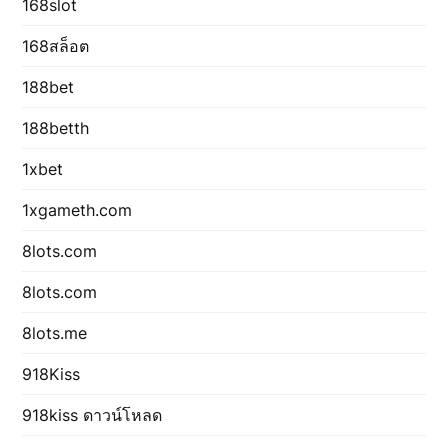
168slot
168สล็อต
188bet
188betth
1xbet
1xgameth.com
8lots.com
8lots.com
8lots.me
918Kiss
918kiss ดาวน์โหลด