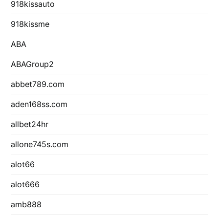
918kissauto
918kissme
ABA
ABAGroup2
abbet789.com
aden168ss.com
allbet24hr
allone745s.com
alot66
alot666
amb888