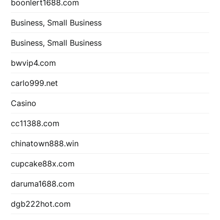
boonlert1688.com
Business, Small Business
Business, Small Business
bwvip4.com
carlo999.net
Casino
cc11388.com
chinatown888.win
cupcake88x.com
daruma1688.com
dgb222hot.com