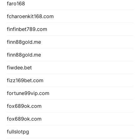
faro168
fcharoenkit168.com
finfinbet789.com
finn88gold.me
finn88gold.me
fiwdee.bet
fizz169bet.com
fortune99vip.com
fox689ok.com
fox689ok.com
fullslotpg