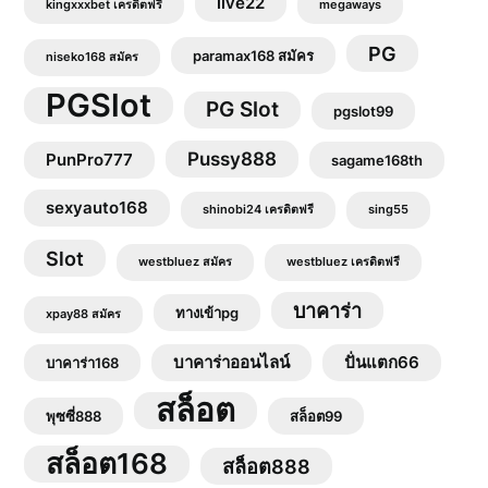
live22
kingxxxbet เครดิตฟรี
megaways
PG
paramax168 สมัคร
niseko168 สมัคร
PGSlot
PG Slot
pgslot99
Pussy888
PunPro777
sagame168th
sexyauto168
shinobi24 เครดิตฟรี
sing55
Slot
westbluez สมัคร
westbluez เครดิตฟรี
บาคาร่า
ทางเข้าpg
xpay88 สมัคร
บาคาร่าออนไลน์
ปั่นแตก66
บาคาร่า168
สล็อต
พุซซี่888
สล็อต99
สล็อต168
สล็อต888