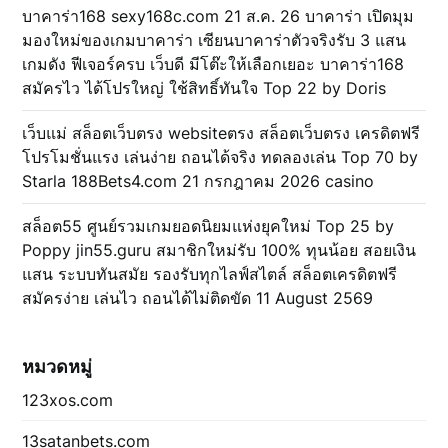
บาคาร่า168 sexy168c.com 21 ส.ค. 26 บาคาร่า เปิดมุม
มองใหม่ของเกมบาคาร่า เซียนบาคาร่าตัวจริงรับ 3 แสน
เกมดัง ฟีเจอร์ครบ เว็บดี มีโต๊ะให้เลือกเยอะ บาคาร่า168
สมัครไว ได้โปรใหญ่ ใช้สิทธิ์ทันใจ Top 22 by Doris
เว็บแม่ สล็อตเว็บตรง websiteตรง สล็อตเว็บตรง เครดิตฟรี
โปรโมชั่นแรง เล่นง่าย ถอนได้จริง ทดลองเล่น Top 70 by
Starla 188Bets4.com 21 กรกฎาคม 2026 casino
สล็อต55 ศูนย์รวมเกมยอดนิยมแห่งยุคใหม่ Top 25 by
Poppy jin55.guru สมาชิกใหม่รับ 100% ทุนน้อย สอยเงิน
แสน ระบบทันสมัย รองรับทุกไลฟ์สไตล์ สล็อตเครดิตฟรี
สมัครง่าย เล่นไว ถอนได้ไม่ติดขัด 11 August 2569
หมวดหมู่
123xos.com
13satanbets.com