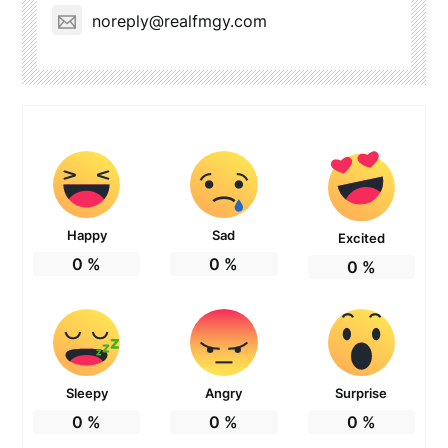
noreply@realfmgy.com
Happy
Sad
Excited
0
%
0
%
0
%
Sleepy
Angry
Surprise
0
%
0
%
0
%