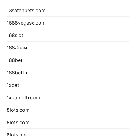
13satanbets.com
1688vegasx.com
168slot
168สล็อต
188bet
188betth
1xbet
1xgameth.com
8lots.com
8lots.com
8lots.me