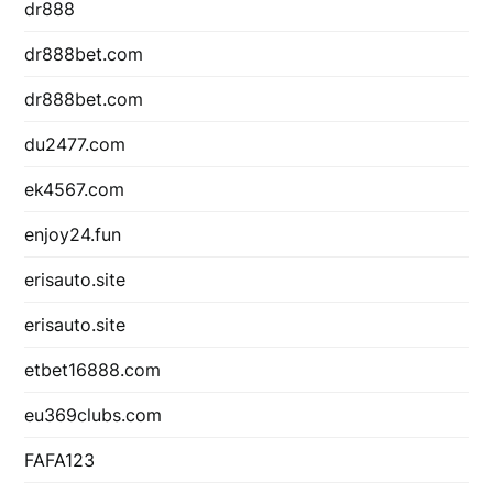
dr888
dr888bet.com
dr888bet.com
du2477.com
ek4567.com
enjoy24.fun
erisauto.site
erisauto.site
etbet16888.com
eu369clubs.com
FAFA123