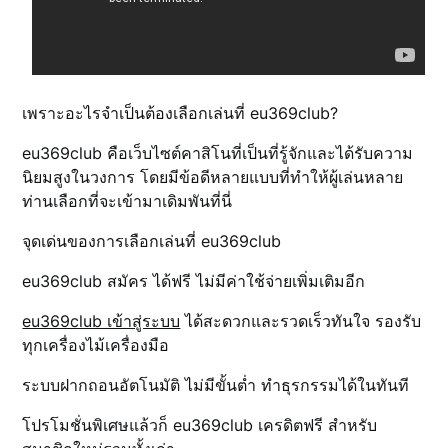
เพราะอะไรจำเป็นต้องเลือกเล่นที่ eu369club?
eu369club คือเว็บไซต์คาสิโนที่เป็นที่รู้จักและได้รับความ
นิยมสูงในวงการ โดยมีข้อดีหลายแบบที่ทำให้ผู้เล่นหลาย
ท่านเลือกที่จะเข้ามาเดิมพันที่นี่
จุดเด่นของการเลือกเล่นที่ eu369club
eu369club สมัคร ได้ฟรี ไม่มีค่าใช้จ่ายเพิ่มเติมอีก
eu369club เข้าสู่ระบบ
ได้สะดวกและรวดเร็วทันใจ รองรับ
ทุกเครื่องไม้เครื่องมือ
ระบบฝากถอนอัตโนมัติ ไม่มีขั้นต่ำ ทำธุรกรรมได้ในทันที
โปรโมชั่นพิเศษแล้วก็ eu369club เครดิตฟรี สำหรับ