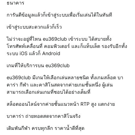
ธนาคาร
การันตีข้อมูลแล้วก็เข้าสู่ระบบเพื่อเริ่มเล่นได้ในทันที
เข้าสู่ระบบสะดวกแล้วก็เร็ว
ไม่ว่าจะอยู่ที่ไหน eu369club เข้าระบบ ได้สบายทั้ง
โทรศัพท์เคลื่อนที่ คอมพิวเตอร์ และก็แท็บเล็ต รองรับอีกทั้ง
ระบบ iOS แล้วก็ Android
เกมที่ให้บริการบน eu369club
eu369club มีเกมให้เลือกเล่นหลายชนิด ทั้งเกมสล็อต บา
คาร่า กีฬา และคาสิโนสดจากค่ายเกมชั้นหนึ่ง ผู้เล่น
สามารถเลือกเล่นเกมที่ชอบได้อย่างเต็มที่
สล็อตออนไลน์จากค่ายชั้นแนวหน้า RTP สูง แตกง่าย
บาคาร่า ถ่ายทอดสดจากคาสิโนจริง
เดิมพันกีฬา ครบทุกลีก ราคาน้ำดีที่สุด