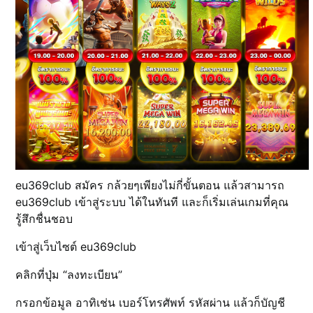
eu369club สมัคร กล้วยๆเพียงไม่กี่ขั้นตอน แล้วสามารถ
eu369club เข้าสู่ระบบ ได้ในทันที และก็เริ่มเล่นเกมที่คุณ
รู้สึกชื่นชอบ
เข้าสู่เว็บไซต์ eu369club
คลิกที่ปุ่ม “ลงทะเบียน”
กรอกข้อมูล อาทิเช่น เบอร์โทรศัพท์ รหัสผ่าน แล้วก็บัญชี