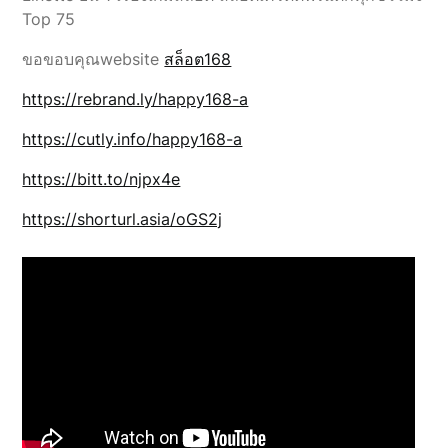
Top 75
ขอขอบคุณwebsite
สล็อต168
https://rebrand.ly/happy168-a
https://cutly.info/happy168-a
https://bitt.to/njpx4e
https://shorturl.asia/oGS2j