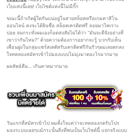
เว็บแห่งนี้เลย! เว็บไซต์แห่งนี้ไม่มีกั๊ก
ขณะนี้ถ้าเกิดผู้ใดกันแน่อยู่ในสายสล็อตหรือเกมคาสิโน
ออนไลน์ คงจะได้ยินชื่อ สล็อตเครดิตฟรี ลอยมาไพเราะ
บ่อย จนกระทั่งผมเองก็อดสงสัยไม่ได้ว่า “มันจะดีจังอย่างที่
เขาว่ากันไหม?” ด้วยความต้องการอยากจะรู้ บวกกับเห็น
เพื่อนฝูงในกลุ่มแชร์สเตตัสรับเครดิตฟรีกันรัวๆผมเลยตกลง
ใจทดลองสมัครเข้าไปมองแบบไม่มุ่งมาดอะไรมากมาย
ผลลัพธ์คือ… เกินคาดมากมาย
วันแรกที่สมัครเข้าไป ผมตั้งใจแค่ว่าจะทดลองกดรับโปร
มองระบบเฉยๆแม้กระนั้นสิ่งที่พบเป็นเว็บไซต์นี้ แจกจริงแบบ