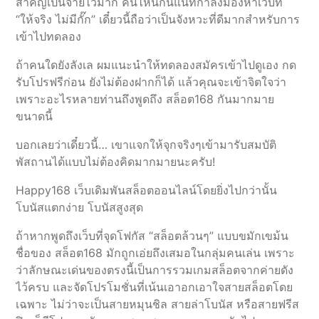
สำคัญเป็นจ่ายไวมาก คนไหนกันแน่ที่กำลังมองหาเว็บที่
“ให้จริง ไม่มีกั๊ก” เดี๋ยวนี้ถือว่าเป็นจังหวะที่ดีมากสำหรับการ
เข้าไปทดลอง
ถ้าคนใดยังลังเล ผมแนะนำให้ทดลองสมัครเข้าไปดูเอง กด
รับโปรฟรีก่อน ยังไม่ต้องฝากก็ได้ แล้วคุณจะเข้าจิตใจว่า
เพราะอะไรหลายท่านถึงพูดถึง สล็อต168 กันมากมาย
ขนาดนี้
บอกเลยว่าเดี๋ยวนี้… เขาแจกให้จุกจริงๆเข้ามารับสมบัติ
พัสถานได้แบบไม่ต้องคิดมากมายนะครับ!
Happy168 เว็บเดิมพันสล็อตออนไลน์โดยยิ่งไปกว่านั้น
โบนัสแตกง่าย โบนัสสูงสุด
ถ้าหากพูดถึงเว็บที่จุดโฟกัส “สล็อตล้วนๆ” แบบขมักเขม้น
ชื่อของ สล็อต168 มักถูกเอ่ยถึงเสมอในกลุ่มคนเล่น เพราะ
ว่าลักษณะเด่นของตรงนี้เป็นการรวมเกมสล็อตจากค่ายดัง
ไว้ครบ และจัดโปรโมชั่นที่เน้นเอาอกเอาใจสายสล็อตโดย
เฉพาะ ไม่ว่าจะเป็นสายหมุนชิล สายล่าโบนัส หรือสายฟรีส