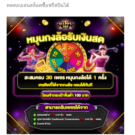
ทดสอบเล่นสล็อตซื้อฟรีสปินได้