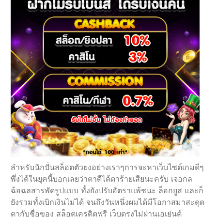
สำหรับนักปั่นสล็อตตัวยงอย่างเราๆการจะหาเว็บไซต์เกมดีๆ
พึ่งได้ในยุคนี้บอกเลยว่าตาดีได้ตาร้ายเสียนะครับ เจอกล
ฉ้อฉลสารพัดรูปแบบ ทั้งยังปรับอัตราแพ้ชนะ ล็อกยูส และก็
ยังรวมทั้งเบิกเงินไม่ได้ จนถึงวันหนึ่งผมได้มีโอกาสมาสะดุด
ตากับชื่อของ สล็อตเครดิตฟรี เว็บตรงไม่ผ่านเอเย่นต์