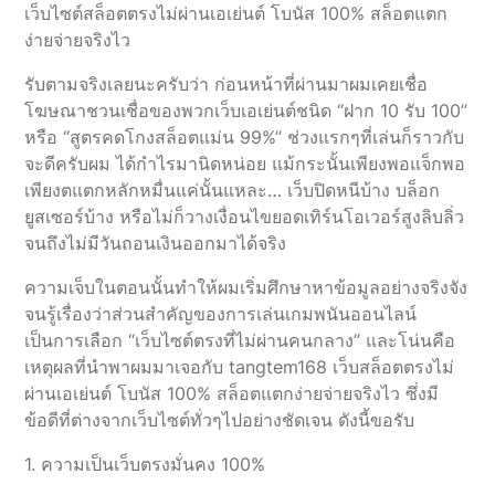
เว็บไซต์สล็อตตรงไม่ผ่านเอเย่นต์ โบนัส 100% สล็อตแตก
ง่ายจ่ายจริงไว
รับตามจริงเลยนะครับว่า ก่อนหน้าที่ผ่านมาผมเคยเชื่อ
โฆษณาชวนเชื่อของพวกเว็บเอเย่นต์ชนิด “ฝาก 10 รับ 100”
หรือ “สูตรคดโกงสล็อตแม่น 99%” ช่วงแรกๆที่เล่นก็ราวกับ
จะดีครับผม ได้กำไรมานิดหน่อย แม้กระนั้นเพียงพอแจ็กพอ
เพียงตแตกหลักหมื่นแค่นั้นแหละ… เว็บปิดหนีบ้าง บล็อก
ยูสเซอร์บ้าง หรือไม่ก็วางเงื่อนไขยอดเทิร์นโอเวอร์สูงลิบลิ่ว
จนถึงไม่มีวันถอนเงินออกมาได้จริง
ความเจ็บในตอนนั้นทำให้ผมเริ่มศึกษาหาข้อมูลอย่างจริงจัง
จนรู้เรื่องว่าส่วนสำคัญของการเล่นเกมพนันออนไลน์
เป็นการเลือก “เว็บไซต์ตรงที่ไม่ผ่านคนกลาง” และโน่นคือ
เหตุผลที่นำพาผมมาเจอกับ tangtem168 เว็บสล็อตตรงไม่
ผ่านเอเย่นต์ โบนัส 100% สล็อตแตกง่ายจ่ายจริงไว ซึ่งมี
ข้อดีที่ต่างจากเว็บไซต์ทั่วๆไปอย่างชัดเจน ดังนี้ขอรับ
1. ความเป็นเว็บตรงมั่นคง 100%