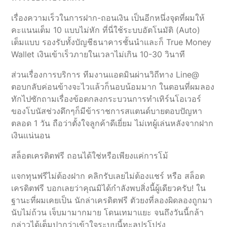
เรื่องความเร็วในการฝาก-ถอนเงิน เป็นอีกหนึ่งจุดที่ผมให้
คะแนนเต็ม 10 แบบไม่หัก ที่นี่ใช้ระบบอัตโนมัติ (Auto)
เต็มแบบ รองรับทั้งบัญชีธนาคารชั้นนำและก็ True Money
Wallet เงินเข้าเร็วภายในเวลาไม่เกิน 10-30 วินาที
ส่วนเรื่องการบริการ ทีมงานแอดมินผ่านวิถีทาง Line@
ตอบกลับค่อนข้างจะไวแล้วก็นอบน้อมมาก ในตอนที่ผมลอง
ทักไปซักถามเรื่องข้อตกลงกระบวนการทำเทิร์นโอเวอร์
ของโบนัสช่วงดึกๆก็มีข้าราชการสแตนด์บายตอบปัญหา
ตลอด 1 วัน ถือว่าตั้งใจลูกค้าดีเยี่ยม ไม่เทผู้เล่นหลังจากฝาก
เงินแน่นอน
สล็อตเครดิตฟรี ถอนได้ใช่หรือเพียงแค่การโม้
แจกทุนฟรีไม่ต้องฝาก คลิกรับเลยไม่ต้องแชร์ หรือ สล็อต
เครดิตฟรี บอกเลยว่าคุณมิได้กำลังพบสิ่งนี้ผู้เดียวครับ! ใน
ฐานะที่ผมเคยเป็น นักล่าเครดิตฟรี ตัวยงที่ลองผิดลองถูกมา
นับไม่ถ้วน เจ็บมามากมาย โดนเทมาแยะ จนถึงวันนี้กล้า
กล่าวได้เต็มปากว่าเข้าใจระบบนี้ทะลุปรุโปร่ง