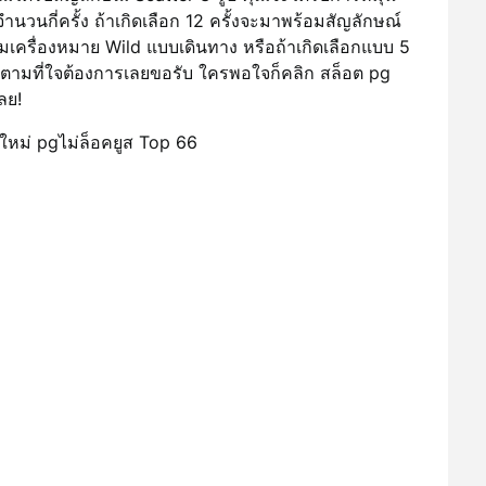
ำนวนกี่ครั้ง ถ้าเกิดเลือก 12 ครั้งจะมาพร้อมสัญลักษณ์
ร้อมเครื่องหมาย Wild แบบเดินทาง หรือถ้าเกิดเลือกแบบ 5
ด้ตามที่ใจต้องการเลยขอรับ ใครพอใจก็คลิก สล็อต pg
ลย!
 ใหม่ pgไม่ล็อคยูส Top 66