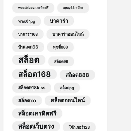
westbluez เครดิตฟรี
xpay88 สมัคร
บาคาร่า
ทางเข้าpg
บาคาร่าออนไลน์
บาคาร่า168
ปั่นแตก66
พุซซี่888
สล็อต
สล็อต99
สล็อต168
สล็อต888
สล็อต918kiss
สล็อตpg
สล็อตออนไลน์
สล็อตxo
สล็อตเครดิตฟรี
สล็อตเว็บตรง
โจ๊กเกอร์123