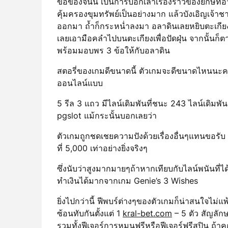
ข้อของจินนี่ เป็นการบอกเล่าเรื่องราวของยักษ์ที่อ
คุ้มครองขุมทรัพย์เป็นอย่างมาก แล้วบังเอิญเจ้าชา
ออกมา ถ้ำก็กระหน่ำลงมา อลาดินเลยหยิบตะเกียง
เลยเอามือคลำไปบนตะเกียงเพื่อปัดฝุ่น จากนั้นก็ต
พร้อมมอบพร 3 ข้อให้กับอลาดิน
สตอรี่ของเกมดีขนาดนี้ ตัวเกมจะดีขนาดไหนนะคร
ออนไลน์แบบ
5 รีล 3 แถว มีไลน์เดิมพันที่ชนะ 243 ไลน์เดิมพ
pgslot แม้กระนั้นบอกเลยว่า
ตัวเกมถูกชดเชยความปังด้วยเรื่องอื่นๆแทนขอรับ เ
ที่ 5,000 เท่าอย่างยิ่งจริงๆ
ซึ่งนับว่าสูงมากมายๆถ้าหากเทียบกับไลน์พนันที่ไ
ทำเงินได้มากจากเกม Genie’s 3 Wishes
ยิ่งไปกว่านี้ ฟีพบร์ต่างๆของตัวเกมก็น่าสนใจไม่แพ
ซ้อนทับกันตั้งแต่ 1
kral-bet.com
– 5 ตัว สัญลักษ
รวมทั้งฟีเจอร์การหมุนฟรีหรือฟีเจอร์ฟรีสปิน ถ้า