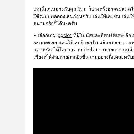
เกมนั้นๆเหมาะกับคุณไหม ก็บางครั้งอาจจะหมดไปห
ใช้ระบบทดลองเล่นก่อนครับ เล่นให้เคยชิน เล่นใ
สนามจริงก็ได้นะครับ
• เลือกเกม
pgslot
ที่มีโบนัสและฟีพบร์พิเศษ อี
ระบบทดสอบเล่นได้เลยจ้าขอรับ แล้วทดลองมองหาเก
แตกหนัก ได้โอกาสทำกำไรได้มากมายกว่าเกมอื่น
เพียงตได้ง่ายดายมากยิ่งขึ้น เกมอย่างนี้แหละครับ