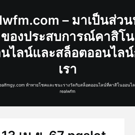
lwfm.com – มาเป็นส่วนห
ของประสบการณ์คาสิโน
นไลน์และสล็อตออนไลน์
เรา
/realfmgy.com ท้าทายโชคและชนะรางวัลกับสล็อตออนไลน์ที่คาสิโนออนไล
realwfm