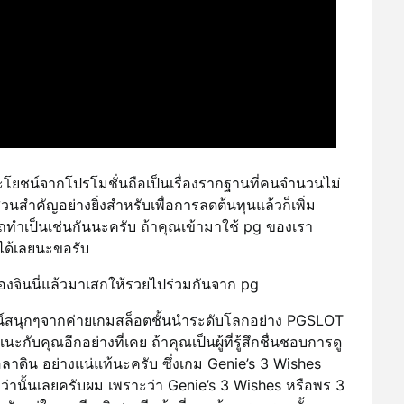
ะโยชน์จากโปรโมชั่นถือเป็นเรื่องรากฐานที่คนจำนวนไม่
ส่วนสำคัญอย่างยิ่งสำหรับเพื่อการลดต้นทุนแล้วก็เพิ่ม
รถทำเป็นเช่นกันนะครับ ถ้าคุณเข้ามาใช้ pg ของเรา
ได้เลยนะขอรับ
องจินนี่แล้วมาเสกให้รวยไปร่วมกันจาก pg
ลน์สนุกๆจากค่ายเกมสล็อตชั้นนำระดับโลกอย่าง PGSLOT
ับคุณอีกอย่างที่เคย ถ้าคุณเป็นผู้ที่รู้สึกชื่นชอบการดู
่า อลาดิน อย่างแน่แท้นะครับ ซึ่งเกม Genie’s 3 Wishes
ปกว่านั้นเลยครับผม เพราะว่า Genie’s 3 Wishes หรือพร 3