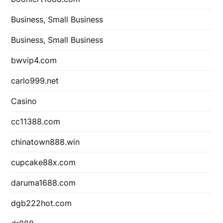
Business, Small Business
Business, Small Business
bwvip4.com
carlo999.net
Casino
cc11388.com
chinatown888.win
cupcake88x.com
daruma1688.com
dgb222hot.com