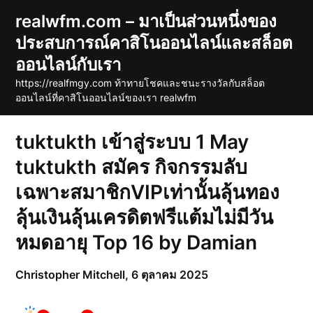
Skip
realwfm.com – มาเป็นส่วนหนึ่งของ
to
ประสบการณ์คาสิโนออนไลน์และสล็อต
content
ออนไลน์กับเรา
https://realfmgy.com ท้าทายโชคและชนะรางวัลกับสล็อต
ออนไลน์ที่คาสิโนออนไลน์ของเรา realwfm
tuktukth เข้าสู่ระบบ 1 May
tuktukth สมัคร กิจกรรมลับ
เฉพาะสมาชิกVIPเท่านั้นลุ้นทอง
ลุ้นเงินลุ้นเครดิตฟรีแต้มไม่มีวัน
หมดอายุ Top 16 by Damian
Christopher Mitchell,
6 ตุลาคม 2025