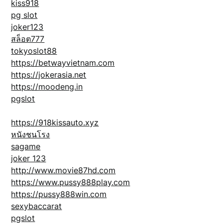
kiss918
pg slot
joker123
สล็อต777
tokyoslot88
https://betwayvietnam.com
https://jokerasia.net
https://moodeng.in
pgslot
https://918kissauto.xyz
หนังชนโรง
sagame
joker 123
http://www.movie87hd.com
https://www.pussy888play.com
https://pussy888win.com
sexybaccarat
pgslot