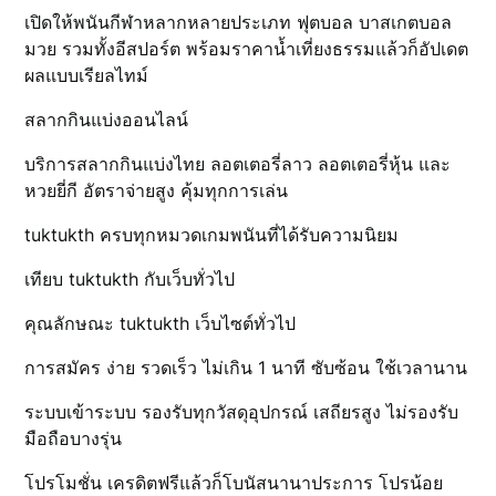
เปิดให้พนันกีฬาหลากหลายประเภท ฟุตบอล บาสเกตบอล
มวย รวมทั้งอีสปอร์ต พร้อมราคาน้ำเที่ยงธรรมแล้วก็อัปเดต
ผลแบบเรียลไทม์
สลากกินแบ่งออนไลน์
บริการสลากกินแบ่งไทย ลอตเตอรี่ลาว ลอตเตอรี่หุ้น และ
หวยยี่กี อัตราจ่ายสูง คุ้มทุกการเล่น
tuktukth ครบทุกหมวดเกมพนันที่ได้รับความนิยม
เทียบ tuktukth กับเว็บทั่วไป
คุณลักษณะ tuktukth เว็บไซต์ทั่วไป
การสมัคร ง่าย รวดเร็ว ไม่เกิน 1 นาที ซับซ้อน ใช้เวลานาน
ระบบเข้าระบบ รองรับทุกวัสดุอุปกรณ์ เสถียรสูง ไม่รองรับ
มือถือบางรุ่น
โปรโมชั่น เครดิตฟรีแล้วก็โบนัสนานาประการ โปรน้อย