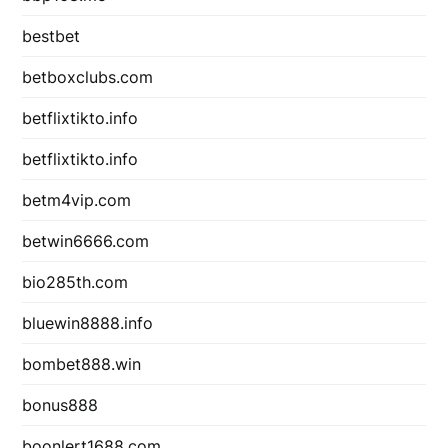
bestbet
betboxclubs.com
betflixtikto.info
betflixtikto.info
betm4vip.com
betwin6666.com
bio285th.com
bluewin8888.info
bombet888.win
bonus888
boonlert1688.com