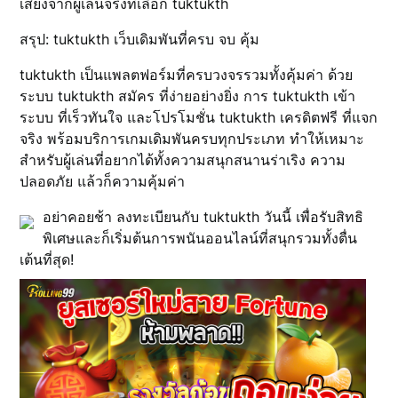
เสียงจากผู้เล่นจริงที่เลือก tuktukth
สรุป: tuktukth เว็บเดิมพันที่ครบ จบ คุ้ม
tuktukth เป็นแพลตฟอร์มที่ครบวงจรรวมทั้งคุ้มค่า ด้วย
ระบบ tuktukth สมัคร ที่ง่ายอย่างยิ่ง การ tuktukth เข้า
ระบบ ที่เร็วทันใจ และโปรโมชั่น tuktukth เครดิตฟรี ที่แจก
จริง พร้อมบริการเกมเดิมพันครบทุกประเภท ทำให้เหมาะ
สำหรับผู้เล่นที่อยากได้ทั้งความสนุกสนานร่าเริง ความ
ปลอดภัย แล้วก็ความคุ้มค่า
อย่าคอยช้า ลงทะเบียนกับ tuktukth วันนี้ เพื่อรับสิทธิ
พิเศษและก็เริ่มต้นการพนันออนไลน์ที่สนุกรวมทั้งตื่น
เต้นที่สุด!