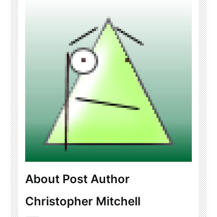
About Post Author
Christopher Mitchell