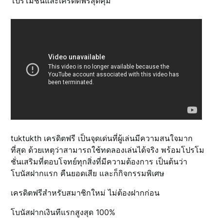
โปรโมชั่นและเครดิตฟรีสุดคุ้ม
tuktukth เครดิตฟรี เป็นจุดเด่นที่ผู้เล่นมีความสนใจมาก
ที่สุด ด้วยเหตุว่าสามารถใช้ทดลองเล่นได้จริง พร้อมโปรโม
ชั่นเสริมที่ตอบโจทย์ทุกสิ่งที่มีความต้องการ เป็นต้นว่า
โบนัสฝากแรก คืนยอดเสีย และก็กิจกรรมพิเศษ
เครดิตฟรีสำหรับสมาชิกใหม่ ไม่ต้องฝากก่อน
โบนัสฝากเงินทีแรกสูงสุด 100%