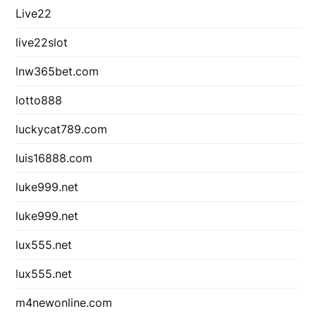
Live22
live22slot
lnw365bet.com
lotto888
luckycat789.com
luis16888.com
luke999.net
luke999.net
lux555.net
lux555.net
m4newonline.com