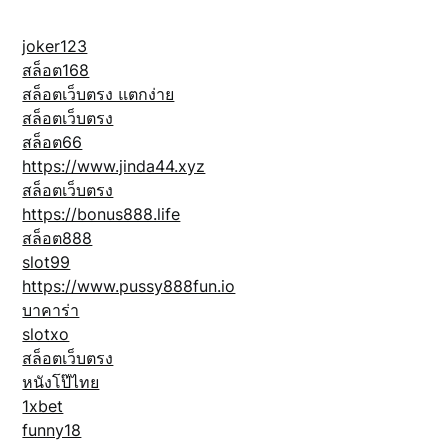
joker123
สล็อต168
สล็อตเว็บตรง แตกง่าย
สล็อตเว็บตรง
สล็อต66
https://www.jinda44.xyz
สล็อตเว็บตรง
https://bonus888.life
สล็อต888
slot99
https://www.pussy888fun.io
บาคาร่า
slotxo
สล็อตเว็บตรง
หนังโป๊ไทย
1xbet
funny18