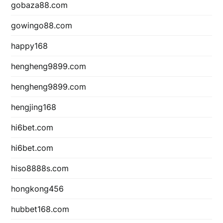
gobaza88.com
gowingo88.com
happy168
hengheng9899.com
hengheng9899.com
hengjing168
hi6bet.com
hi6bet.com
hiso8888s.com
hongkong456
hubbet168.com