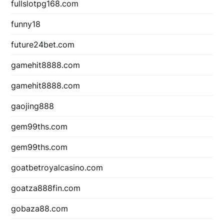
fullslotpg168.com
funny18
future24bet.com
gamehit8888.com
gamehit8888.com
gaojing888
gem99ths.com
gem99ths.com
goatbetroyalcasino.com
goatza888fin.com
gobaza88.com