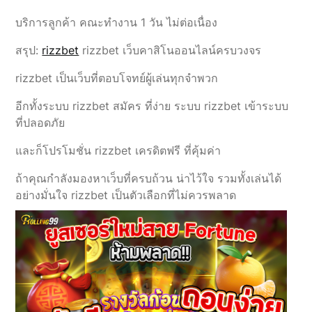
บริการลูกค้า คณะทำงาน 1 วัน ไม่ต่อเนื่อง
สรุป:
rizzbet
rizzbet เว็บคาสิโนออนไลน์ครบวงจร
rizzbet เป็นเว็บที่ตอบโจทย์ผู้เล่นทุกจำพวก
อีกทั้งระบบ rizzbet สมัคร ที่ง่าย ระบบ rizzbet เข้าระบบ
ที่ปลอดภัย
และก็โปรโมชั่น rizzbet เครดิตฟรี ที่คุ้มค่า
ถ้าคุณกำลังมองหาเว็บที่ครบถ้วน น่าไว้ใจ รวมทั้งเล่นได้
อย่างมั่นใจ rizzbet เป็นตัวเลือกที่ไม่ควรพลาด