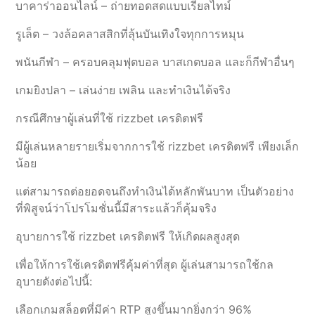
บาคาร่าออนไลน์ – ถ่ายทอดสดแบบเรียลไทม์
รูเล็ต – วงล้อคลาสสิกที่ลุ้นบันเทิงใจทุกการหมุน
พนันกีฬา – ครอบคลุมฟุตบอล บาสเกตบอล และก็กีฬาอื่นๆ
เกมยิงปลา – เล่นง่าย เพลิน และทำเงินได้จริง
กรณีศึกษาผู้เล่นที่ใช้ rizzbet เครดิตฟรี
มีผู้เล่นหลายรายเริ่มจากการใช้ rizzbet เครดิตฟรี เพียงเล็ก
น้อย
แต่สามารถต่อยอดจนถึงทำเงินได้หลักพันบาท เป็นตัวอย่าง
ที่พิสูจน์ว่าโปรโมชั่นนี้มีสาระแล้วก็คุ้มจริง
อุบายการใช้ rizzbet เครดิตฟรี ให้เกิดผลสูงสุด
เพื่อให้การใช้เครดิตฟรีคุ้มค่าที่สุด ผู้เล่นสามารถใช้กล
อุบายดังต่อไปนี้:
เลือกเกมสล็อตที่มีค่า RTP สูงขึ้นมากยิ่งกว่า 96%