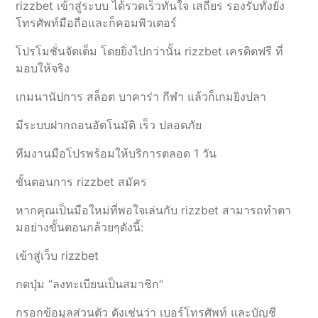
rizzbet เข้าสู่ระบบ ได้รวดเร็วทันใจ เสถียร รองรับทั้งยัง
โทรศัพท์มือถือและก็คอมพิวเตอร์
โปรโมชั่นจัดเต็ม โดยยิ่งไปกว่านั้น rizzbet เครดิตฟรี ที่
มอบให้จริง
เกมนานัปการ สล็อต บาคาร่า กีฬา แล้วก็เกมยิงปลา
มีระบบฝากถอนอัตโนมัติ เร็ว ปลอดภัย
ทีมงานมือโปรพร้อมให้บริการตลอด 1 วัน
ขั้นตอนการ rizzbet สมัคร
หากคุณเป็นมือใหม่ที่พอใจเล่นกับ rizzbet สามารถทำตา
มอย่างขั้นตอนกล้วยๆดังนี้:
เข้าสู่เว็บ rizzbet
กดปุ่ม “ลงทะเบียนเป็นสมาชิก”
กรอกข้อมูลส่วนตัว ดังเช่นว่า เบอร์โทรศัพท์ และบัญชี