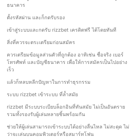
ธนาคาร
ตั้งรหัสผ่าน และก็กดรับรอง
เข้าสู่ระบบและกดรับ rizzbet เครดิตฟรี ได้โดยทันที
สิ่งที่ควรจะตระเตรียมก่อนสมัคร
ควรเตรียมข้อมูลส่วนตัวที่ถูกต้อง อาทิเช่น ชื่อจริง เบอร์
โทรศัพท์ และบัญชีธนาคาร เพื่อให้การสมัครเป็นไปอย่าง
เร็ว
แล้วก็หลบหลีกปัญหาในการทำธุรกรรม
ระบบ rizzbet เข้าระบบ ที่ล้ำสมัย
rizzbet มีระบบระเบียบล็อกอินที่ทันสมัย ไม่เป็นอันตราย
รวมทั้งรองรับผู้เล่นหลายชิ้นพร้อมกัน
ช่วยให้ผู้เล่นสามารถเข้าระบบได้อย่างลื่นไหล ไม่สะดุด ไม่
ว่าจะเล่นบนคอมพิวเตอร์หรือสมาร์ทโฟน