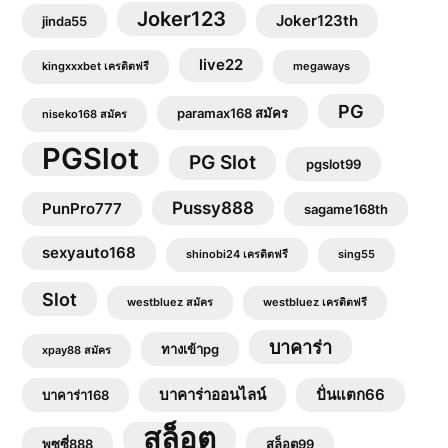
Joker123
Joker123th
jinda55
live22
kingxxxbet เครดิตฟรี
megaways
PG
paramax168 สมัคร
niseko168 สมัคร
PGSlot
PG Slot
pgslot99
Pussy888
PunPro777
sagame168th
sexyauto168
shinobi24 เครดิตฟรี
sing55
Slot
westbluez สมัคร
westbluez เครดิตฟรี
บาคาร่า
ทางเข้าpg
xpay88 สมัคร
บาคาร่าออนไลน์
ปั่นแตก66
บาคาร่า168
สล็อต
พุซซี่888
สล็อต99