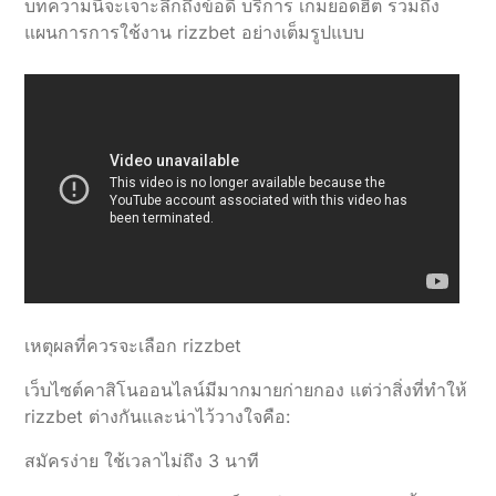
บทความนี้จะเจาะลึกถึงข้อดี บริการ เกมยอดฮิต รวมถึง
แผนการการใช้งาน rizzbet อย่างเต็มรูปแบบ
เหตุผลที่ควรจะเลือก rizzbet
เว็บไซต์คาสิโนออนไลน์มีมากมายก่ายกอง แต่ว่าสิ่งที่ทำให้
rizzbet ต่างกันและน่าไว้วางใจคือ:
สมัครง่าย ใช้เวลาไม่ถึง 3 นาที