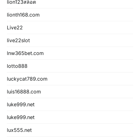
lion123สล็อต
lionth168.com
Live22
live22slot
lnw365bet.com
lotto888
luckycat789.com
luis16888.com
luke999.net
luke999.net
lux555.net