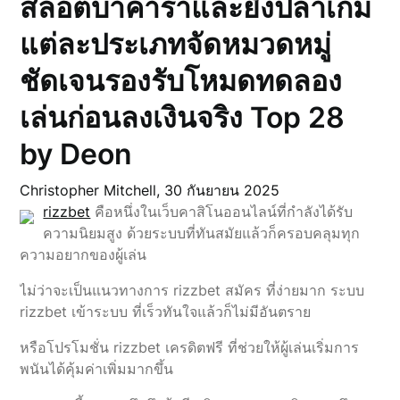
สล็อตบาคาร่าและยิงปลาเกม
แต่ละประเภทจัดหมวดหมู่
ชัดเจนรองรับโหมดทดลอง
เล่นก่อนลงเงินจริง Top 28
by Deon
Christopher Mitchell,
30 กันยายน 2025
rizzbet
คือหนึ่งในเว็บคาสิโนออนไลน์ที่กำลังได้รับ
ความนิยมสูง ด้วยระบบที่ทันสมัยแล้วก็ครอบคลุมทุก
ความอยากของผู้เล่น
ไม่ว่าจะเป็นแนวทางการ rizzbet สมัคร ที่ง่ายมาก ระบบ
rizzbet เข้าระบบ ที่เร็วทันใจแล้วก็ไม่มีอันตราย
หรือโปรโมชั่น rizzbet เครดิตฟรี ที่ช่วยให้ผู้เล่นเริ่มการ
พนันได้คุ้มค่าเพิ่มมากขึ้น