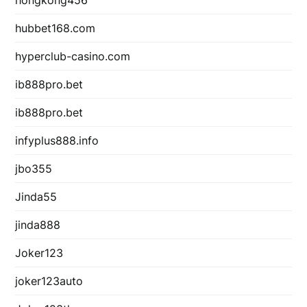
hubbet168.com
hyperclub-casino.com
ib888pro.bet
ib888pro.bet
infyplus888.info
jbo355
Jinda55
jinda888
Joker123
joker123auto