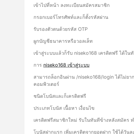
เข้าไปที่หน้า ลงทะเบียนสมัครสมาชิก
กรอกเบอร์โทรศัพท์และก็ตั้งรหัสผ่าน
รับรองตัวตนด้วยรหัส OTP
ผูกบัญชีธนาคารหรือวอลเล็ท
เข้าสู่ระบบแล้วก็รับ niseko168 เครดิตฟรี ได้ในทั
การ
niseko168 เข้าสู่ระบบ
สามารถล็อกอินผ่าน /niseko168/login ได้ไม่ยาก ร
คอมพิวเตอร์
ชนิดโบนัสและก็เครดิตฟรี
ประเภทโบนัส เนื้อหา เงื่อนไข
เครดิตฟรีสมาชิกใหม่ รับในทันทีข้างหลังสมัคร 
โบนัสฝากแรก เพิ่มเครดิตจากยอดฝาก ใช้ได้วันละ 