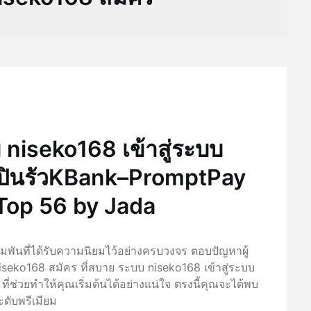
niseko168 เข้าสู่ระบบ
สปินรัวKBank–PromptPay
 Top 56 by Jada
มพันที่ได้รับความนิยมไว้อย่างครบวงจร ตอบปัญหาผู้
iseko168 สมัคร ที่สบาย ระบบ niseko168 เข้าสู่ระบบ
ที่ช่วยทำให้คุณเริ่มต้นได้อย่างแน่ใจ ตรงนี้คุณจะได้พบ
ะดับพรีเมียม