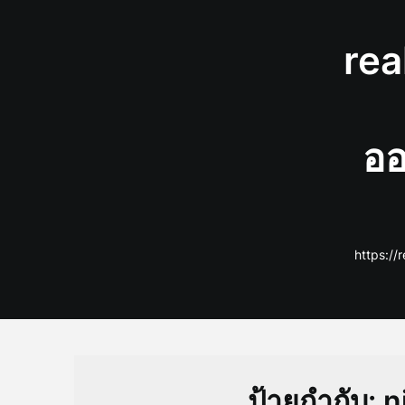
Skip
to
rea
content
ออ
https:/
ป้ายกำกับ:
n