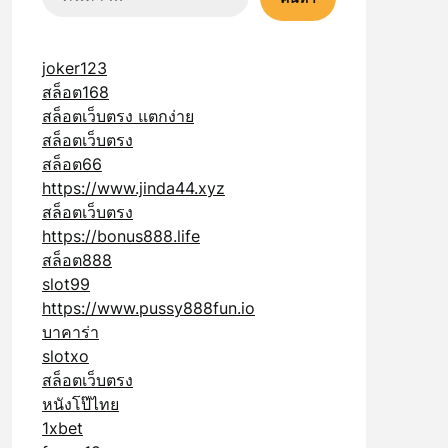
สำหรับ:
joker123
สล็อต168
สล็อตเว็บตรง แตกง่าย
สล็อตเว็บตรง
สล็อต66
https://www.jinda44.xyz
สล็อตเว็บตรง
https://bonus888.life
สล็อต888
slot99
https://www.pussy888fun.io
บาคาร่า
slotxo
สล็อตเว็บตรง
หนังโป๊ไทย
1xbet