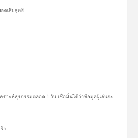
อดเสียสุทธิ
าะห์ธุรกรรมตลอด 1 วัน เชื่อมั่นได้ว่าข้อมูลผู้เล่นจะ
ริง