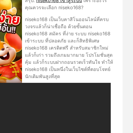
สรุป:
niseko168 เข้าสู่ระบบ
เพราะอะไร
คุณควรจะเลือก niseko168?
niseko168 เป็นเว็บคาสิโนออนไลน์ที่ครบ
วงจรแล้วก็น่าเชื่อถือ ด้วยขั้นตอน
niseko168 สมัคร ที่ง่าย ระบบ niseko168
เข้าระบบ ที่ปลอดภัย และก็สิทธิพิเศษ
niseko168 เครดิตฟรี สำหรับสมาชิกใหม่
แล้วก็เก่า รวมถึงเกมมากมาย โปรโมชั่นสุด
คุ้ม แล้วก็ระบบฝากถอนรวดเร็วทันใจ ทำให้
niseko168 เป็นหนึ่งในเว็บไซต์ที่ตอบโจทย์
นักเดิมพันสูงที่สุด