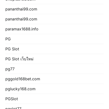
pananthai99.com
pananthai99.com
paramax1688.info
PG
PG Slot
PG Slot เว็บใหม่
pg77
pggold168bet.com
pglucky168.com
PGSlot
pgslot77