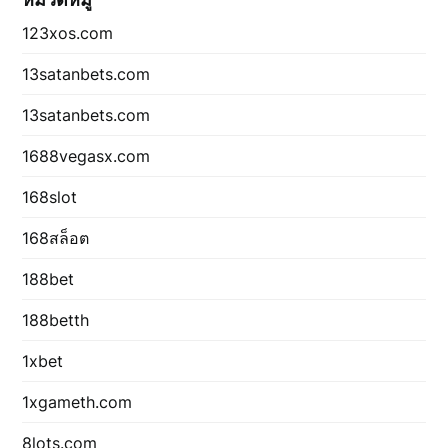
123xos.com
13satanbets.com
13satanbets.com
1688vegasx.com
168slot
168สล็อต
188bet
188betth
1xbet
1xgameth.com
8lots.com