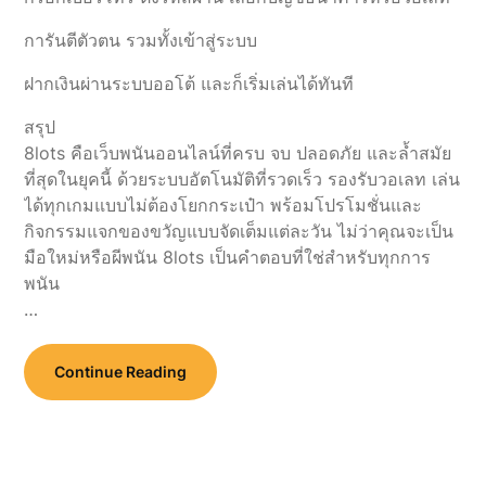
การันตีตัวตน รวมทั้งเข้าสู่ระบบ
ฝากเงินผ่านระบบออโต้ และก็เริ่มเล่นได้ทันที
สรุป
8lots คือเว็บพนันออนไลน์ที่ครบ จบ ปลอดภัย และล้ำสมัย
ที่สุดในยุคนี้ ด้วยระบบอัตโนมัติที่รวดเร็ว รองรับวอเลท เล่น
ได้ทุกเกมแบบไม่ต้องโยกกระเป๋า พร้อมโปรโมชั่นและ
กิจกรรมแจกของขวัญแบบจัดเต็มแต่ละวัน ไม่ว่าคุณจะเป็น
มือใหม่หรือผีพนัน 8lots เป็นคำตอบที่ใช่สำหรับทุกการ
พนัน
…
Continue Reading