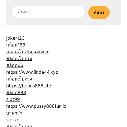
ค้นหา
สำหรับ:
joker123
สล็อต168
สล็อตเว็บตรง แตกง่าย
สล็อตเว็บตรง
สล็อต66
https://www.jinda44.xyz
สล็อตเว็บตรง
https://bonus888.life
สล็อต888
slot99
https://www.pussy888fun.io
บาคาร่า
slotxo
สล็อตเว็บตรง