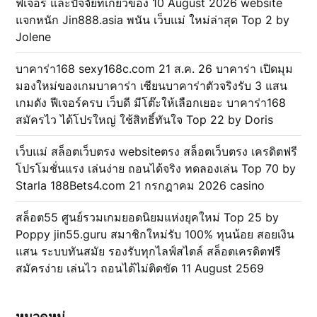
ฟีเจอร์ และปัจจัยที่เกี่ยวข้อง 10 August 2026 website
แจกหนัก Jin888.asia พนัน เว็บแม่ ใหม่ล่าสุด Top 2 by
Jolene
บาคาร่า168 sexy168c.com 21 ส.ค. 26 บาคาร่า เปิดมุม
มองใหม่ของเกมบาคาร่า เซียนบาคาร่าตัวจริงรับ 3 แสน
เกมดัง ฟีเจอร์ครบ เว็บดี มีโต๊ะให้เลือกเยอะ บาคาร่า168
สมัครไว ได้โปรใหญ่ ใช้สิทธิ์ทันใจ Top 22 by Doris
เว็บแม่ สล็อตเว็บตรง websiteตรง สล็อตเว็บตรง เครดิตฟรี
โปรโมชั่นแรง เล่นง่าย ถอนได้จริง ทดลองเล่น Top 70 by
Starla 188Bets4.com 21 กรกฎาคม 2026 casino
สล็อต55 ศูนย์รวมเกมยอดนิยมแห่งยุคใหม่ Top 25 by
Poppy jin55.guru สมาชิกใหม่รับ 100% ทุนน้อย สอยเงิน
แสน ระบบทันสมัย รองรับทุกไลฟ์สไตล์ สล็อตเครดิตฟรี
สมัครง่าย เล่นไว ถอนได้ไม่ติดขัด 11 August 2569
หมวดหมู่