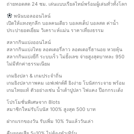
ถ่ายทอดสด 24 ชม. เล่นแบบเรียลไทม์พร้อมผู้เล่นทั่วทั้งโลก
พนันบอลออนไลน์
เปิดให้แทงทุกลีก บอลคนเดียว บอลสเต็ป บอลสด ค่าน้ำ
ประปายอดเยี่ยม วิเคราะห์แม่น ราคาเที่ยงธรรม
สลากกินแบ่งออนไลน์
สลากกินแบ่งไทย ลอตเตอรี่ลาว ลอตเตอรี่ฮานอย หวยหุ้น
สลากกินแบ่งยี่กี ระบบเร็ว ไม่ยั้งเลข จ่ายสูงสุดบาทละ 950
ไม่มีหักค่าธรรมเนียม
เกมยิงปลา & เกมประจำถิ่น
เกมยิงปลาภาพคม เอฟเฟกต์ดี ยิงง่าย โบนัสกระจาย พร้อม
เกมไทยแท้ ตัวอย่างเช่น น้ำเต้าปูปลา ไพ่แคง ป๊อกกระเด้ง
โปรโมชั่นพิเศษจาก 8lots
สมาชิกใหม่รับโบนัส 100% สูงสุด 500 บาท
ฝากแรกของวัน รับเพิ่ม 10% วันแล้ววันเล่า
คืนยอดเสีย 5–10% ไม่ต้องทำเทิร์น