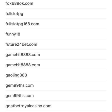
fox689ok.com
fullslotpg
fullslotpg168.com
funny18
future24bet.com
gamehit8888.com
gamehit8888.com
gaojing888
gem99ths.com
gem99ths.com
goatbetroyalcasino.com