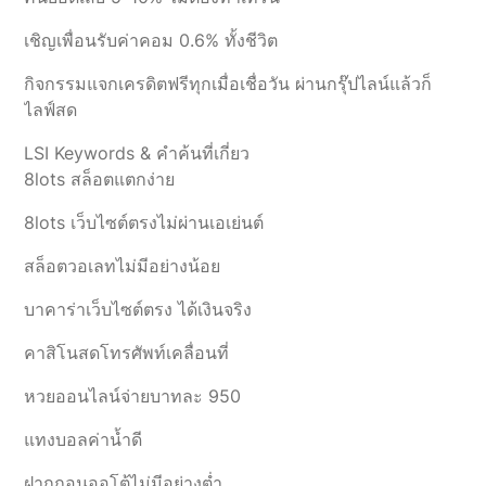
เชิญเพื่อนรับค่าคอม 0.6% ทั้งชีวิต
กิจกรรมแจกเครดิตฟรีทุกเมื่อเชื่อวัน ผ่านกรุ๊ปไลน์แล้วก็
ไลฟ์สด
LSI Keywords & คำค้นที่เกี่ยว
8lots สล็อตแตกง่าย
8lots เว็บไซต์ตรงไม่ผ่านเอเย่นต์
สล็อตวอเลทไม่มีอย่างน้อย
บาคาร่าเว็บไซต์ตรง ได้เงินจริง
คาสิโนสดโทรศัพท์เคลื่อนที่
หวยออนไลน์จ่ายบาทละ 950
แทงบอลค่าน้ำดี
ฝากถอนออโต้ไม่มีอย่างต่ำ