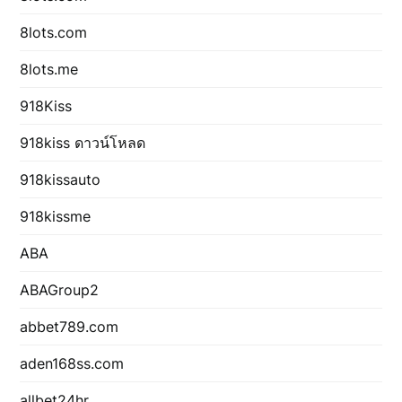
8lots.com
8lots.me
918Kiss
918kiss ดาวน์โหลด
918kissauto
918kissme
ABA
ABAGroup2
abbet789.com
aden168ss.com
allbet24hr