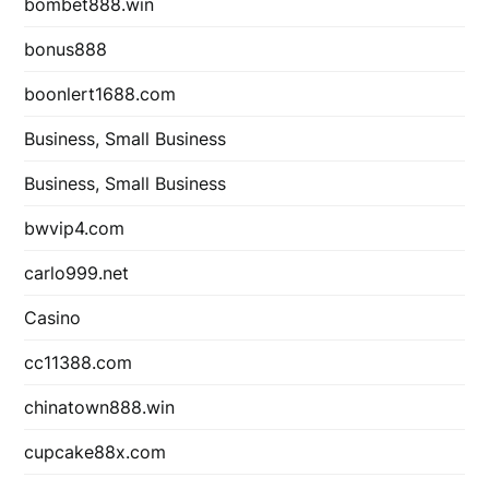
bombet888.win
bonus888
boonlert1688.com
Business, Small Business
Business, Small Business
bwvip4.com
carlo999.net
Casino
cc11388.com
chinatown888.win
cupcake88x.com