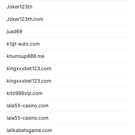
Joker123th
Joker123th.com
juad69
k1gt-auto.com
khumsup888.me
kingxxxbet123.com
kingxxxbet123.com
kitti999vip.com
lala55-casino.com
lala55-casino.com
lalikabetsgame.com