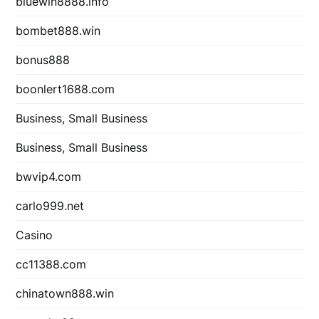
bluewin8888.info
bombet888.win
bonus888
boonlert1688.com
Business, Small Business
Business, Small Business
bwvip4.com
carlo999.net
Casino
cc11388.com
chinatown888.win