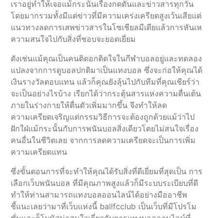
เราอยู่ทำให้เจอแม้กระนั้นเรื่องกดดันและข่าวสารทุกวัน
โดยมากรวมทั้งมีแต่ข่าวที่มีความเคร่งเครียดสูงเว้นเสียแต่
แนวทางลดการเสพข่าวสารในโซเชียลมีเดียแล้วการหันเห
ความสนใจไปกับสิ่งที่ชอบจะยอดเยี่ยม
ดังเช่นแม้คุณเป็นคนติดอกติดใจในกีฬาบอลอยู่และทดลอง
แปลงจากการดูบอลปกติมาเป็นแทงบอล ซึ่งจะก่อให้คุณได้
เงินรางวัลตอบแทน แล้วก็คุณยังลุ้นไปกับทีมที่คุณเชียร์ว่า
จะเป็นอย่างไรบ้าง เรียกได้ว่ากระตุ้นสารแห่งความตื่นเต้น
ภายในร่างกายให้ตื่นตัวเพิ่มมากขึ้น จึงทำให้ลด
ความเครียดเจริญแต่กรรมวิธีการจะต้องถูกด้วยแม้ว่าไป
ฝักใฝ่แม้กระนั้นกับการพนันบอลสิ่งเดียวโดยไม่สนใจเรื่อง
คนอื่นในชีวิตเลย จากการลดความเครียดจะเป็นการเพิ่ม
ความเครียดแทน
ซึ่งขั้นตอนการที่จะทำให้คุณได้รับสิ่งที่ดีเยี่ยมที่สุดเป็น การ
เลือกเว็บพนันบอล ที่มีคุณภาพสูงแล้วก็มีระบบระเบียบที่ดี
ทำให้ท่านสามารถแทงบอลออนไลน์ได้อย่างมืออาชีพ
ชี้แนะเลยว่ามาที่เว็บแห่งนี้ ballfcclub เป็นเว็บที่มีโปรโม