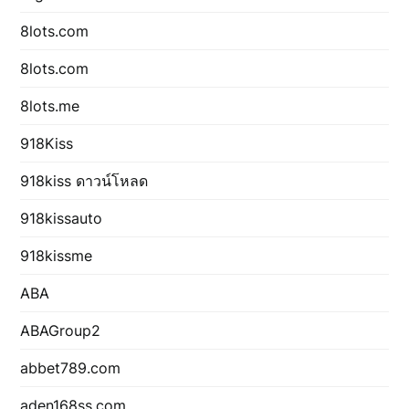
8lots.com
8lots.com
8lots.me
918Kiss
918kiss ดาวน์โหลด
918kissauto
918kissme
ABA
ABAGroup2
abbet789.com
aden168ss.com