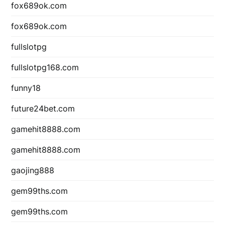
fox689ok.com
fox689ok.com
fullslotpg
fullslotpg168.com
funny18
future24bet.com
gamehit8888.com
gamehit8888.com
gaojing888
gem99ths.com
gem99ths.com