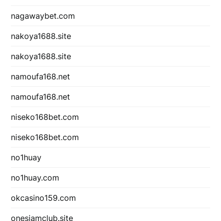
nagawaybet.com
nakoya1688.site
nakoya1688.site
namoufa168.net
namoufa168.net
niseko168bet.com
niseko168bet.com
no1huay
no1huay.com
okcasino159.com
onesiamclub.site