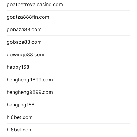
goatbetroyalcasino.com
goatza888fin.com
gobaza88.com
gobaza88.com
gowingo88.com
happy168
hengheng9899.com
hengheng9899.com
hengjing168
hi6bet.com
hi6bet.com