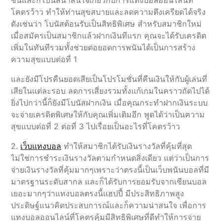
ชั่นและก็โบนัสน่าสนใจเกี่ยวกับการแทงบอลออนไลน์ที่
โคตรว้าว ทำให้ท่านสุขสบายและลดความตึงเครียดได้จริง
ดังเช่นว่า โบนัสต้อนรับเป็นสิทธิพิเศษ สำหรับสมาชิกใหม่
เมื่อสมัครเป็นสมาชิกแล้วฝากเงินทีแรก คุณจะได้รับเครดิต
เพิ่มในทันทีรวมทั้งช่วยต่อยอดการพนันได้เป็นการสร้าง
ความสุขแบบต่อที่ 1
และยังมีโปรคืนยอดเสียเป็นโปรโมชั่นที่คืนเงินให้กับผู้เล่นที่
เสียในแต่ละรอบ ลดการเสี่ยงรวมทั้งแก้เกมในคราวถัดไปได้
ยิ่งไปกว่านี้ก็ยังมีโบนัสฝากเงิน เมื่อคุณกระทำฝากเงินระบบ
จะจ่ายเครดิตพิเศษให้กับคุณเพิ่มเติมอีก พูดได้ว่าเป็นความ
สุขแบบต่อที่ 2 ต่อที่ 3 ไปเรื่อยเป็นอะไรที่โคตรว้าว
2.
เว็บแทงบอล
ทำให้สมาชิกได้รับเงินรางวัลที่คุ้มที่สุด
ไม่ใช่การชำระเงินรางวัลตามกำหนดสิ่งเดียว แต่ว่าเป็นการ
จ่ายเงินรางวัลที่คุ้มมากๆเพราะว่าตรงนี้เป็นเว็บพนันบอลที่มี
มาตรฐานระดับสากล และก็ได้รับการยอมรับจากเซียนบอล
เยอะมากๆว่าแทงบอลตรงนี้แฮปปี้ มีประสิทธิภาพสูง
ประดิษฐ์แนวคิดประสบการณ์และก็ความน่าสนใจ เพื่อการ
แทงบอลออนไลน์ที่โคตรคุ้มมีสิทธิพิเศษที่ดีทำให้การจ่าย