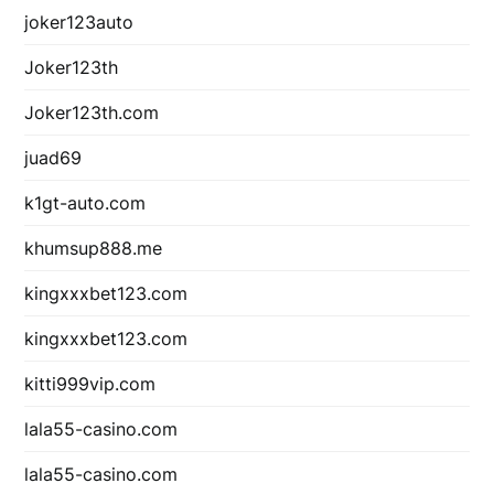
joker123auto
Joker123th
Joker123th.com
juad69
k1gt-auto.com
khumsup888.me
kingxxxbet123.com
kingxxxbet123.com
kitti999vip.com
lala55-casino.com
lala55-casino.com