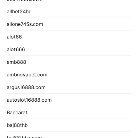
allbet24hr
allone745s.com
alot66
alot666
amb888
ambnovabet.com
argus16888.com
autoslot16888.com
Baccarat
baj88thb
baj88thbz.com