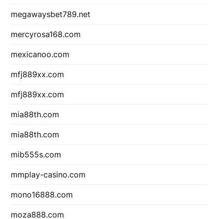
megawaysbet789.net
mercyrosa168.com
mexicanoo.com
mfj889xx.com
mfj889xx.com
mia88th.com
mia88th.com
mib555s.com
mmplay-casino.com
mono16888.com
moza888.com