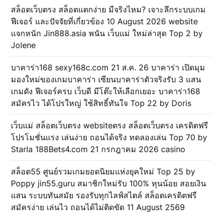
สล็อตเว็บตรง สล็อตแตกง่าย มีจริงไหม? เจาะลึกระบบเกม
ฟีเจอร์ และปัจจัยที่เกี่ยวข้อง 10 August 2026 website
แจกหนัก Jin888.asia พนัน เว็บแม่ ใหม่ล่าสุด Top 2 by
Jolene
บาคาร่า168 sexy168c.com 21 ส.ค. 26 บาคาร่า เปิดมุม
มองใหม่ของเกมบาคาร่า เซียนบาคาร่าตัวจริงรับ 3 แสน
เกมดัง ฟีเจอร์ครบ เว็บดี มีโต๊ะให้เลือกเยอะ บาคาร่า168
สมัครไว ได้โปรใหญ่ ใช้สิทธิ์ทันใจ Top 22 by Doris
เว็บแม่ สล็อตเว็บตรง websiteตรง สล็อตเว็บตรง เครดิตฟรี
โปรโมชั่นแรง เล่นง่าย ถอนได้จริง ทดลองเล่น Top 70 by
Starla 188Bets4.com 21 กรกฎาคม 2026 casino
สล็อต55 ศูนย์รวมเกมยอดนิยมแห่งยุคใหม่ Top 25 by
Poppy jin55.guru สมาชิกใหม่รับ 100% ทุนน้อย สอยเงิน
แสน ระบบทันสมัย รองรับทุกไลฟ์สไตล์ สล็อตเครดิตฟรี
สมัครง่าย เล่นไว ถอนได้ไม่ติดขัด 11 August 2569