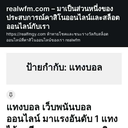
Skip
realwfm.com – มาเป็นส่วนหนึ่งของ
to
ประสบการณ์คาสิโนออนไลน์และสล็อต
content
ออนไลน์กับเรา
https://realfmgy.com ท้าทายโชคและชนะรางวัลกับสล็อต
ออนไลน์ที่คาสิโนออนไลน์ของเรา realwfm
ป้ายกำกับ:
แทงบอล
แทงบอล เว็บพนันบอล
ออนไลน์ มาแรงอันดับ 1 แทง