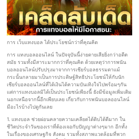
การ เว็บแทงบอล ได้ประโยชน์กว่าที่คุณคิด
การ แทงบอลออนไลน์ ในปัจจุบันนี้ง่ายดายเสียยิ่งกว่าอดีต
สมัย รวมทั้งมีสาระมากกว่าที่คุณคิด ด้วยเหตุว่าการพนัน
บอลออนไลน์ปรับปรุงมาจากการเชียร์บอลธรรมดาแม้
กระนั้นกลายมาเป็นการประดิษฐ์สิทธิประโยชน์ให้กับนัก
เชียร์บอลออนไลน์ที่ได้เงินได้ความบันเทิงใจไปพร้อมๆกัน
แต่การแทงบอลมิได้เป็นประโยชน์เพียงนี้ ยังมีข้อมูลเพิ่มเติม
นอกเหนือจากนี้อีกเพียบเลย เกี่ยวกับการพนันบอลออนไลน์
มีอะไรบ้างไปดูกันเลย
1. แทงบอล ช่วยผ่อนคลายความเคลียดได้ดิบได้ดีมาก ใน
ชีวิตประจำวันของเราที่ต้องเจอกับปัญญาต่างๆมาก อีกทั้ง
ในเรื่องของเศรษฐกิจ สังคม รวมทั้งสภาพแวดล้อมที่พวก