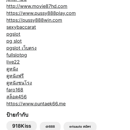
http://www.movie87hd.com
https://www.pussy888play.com
https://pussy888win.com
sexybaccarat
pgslot
pg slot
pgslot เว็บตรง
fullslotpg
live22
ดูหนัง
ดูหนังฟรี
ดูหนังชนโรง
faro168
สล็อต456
https://www.puntaek66.me
ป้ายกำกับ
918Kiss
dr888
erisauto สมัคร