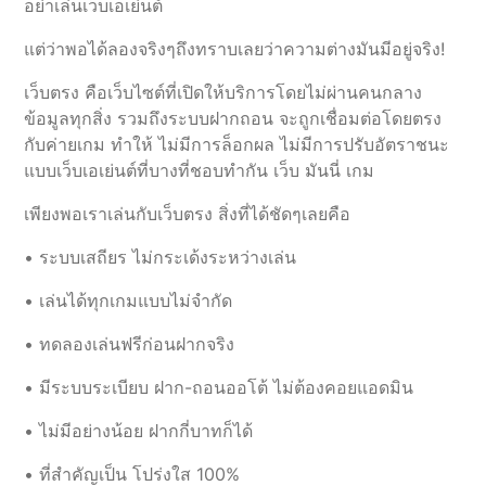
อย่าเล่นเว็บเอเย่นต์
แต่ว่าพอได้ลองจริงๆถึงทราบเลยว่าความต่างมันมีอยู่จริง!
เว็บตรง คือเว็บไซต์ที่เปิดให้บริการโดยไม่ผ่านคนกลาง
ข้อมูลทุกสิ่ง รวมถึงระบบฝากถอน จะถูกเชื่อมต่อโดยตรง
กับค่ายเกม ทำให้ ไม่มีการล็อกผล ไม่มีการปรับอัตราชนะ
แบบเว็บเอเย่นต์ที่บางที่ชอบทำกัน เว็บ มันนี่ เกม
เพียงพอเราเล่นกับเว็บตรง สิ่งที่ได้ชัดๆเลยคือ
• ระบบเสถียร ไม่กระเด้งระหว่างเล่น
• เล่นได้ทุกเกมแบบไม่จำกัด
• ทดลองเล่นฟรีก่อนฝากจริง
• มีระบบระเบียบ ฝาก-ถอนออโต้ ไม่ต้องคอยแอดมิน
• ไม่มีอย่างน้อย ฝากกี่บาทก็ได้
• ที่สำคัญเป็น โปร่งใส 100%