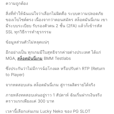
ความถูกต้อง
สิ่งที่ทำให้ฉันแน่ใจว่าเลือกไม่ผิดคือ ระบบความปลอดภัย
ของเว็บไซต์ตรง เนื่องจากว่าตอนสมัคร สล็อตมันนี่เกม เขา
มีระบบระเบียบ รับรองตัวตน 2 ชั้น (2FA) แล้วก็เข้ารหัส
SSL ทุกวิธีการทำธุรกรรม
ข้อมูลส่วนตัวไม่หลุดแน่ๆ
อีกอย่างเป็น ทุกเกมมีใบสุทธิจากค่ายต่างประเทศ ได้แก่
MGA,
สล็อตมันนี่เกม
BMM Testlabs
ซึ่งประกันว่าไม่มีการฉ้อโกงผล หรือปรับค่า RTP (Return
to Player)
จากทดสอบเล่น สล็อตมันนี่เกม สู่การผลิตรายได้จริง
ภายหลังทดสอบเล่นอยู่ราว 1 สัปดาห์ ฉันเริ่มฝากเงินจริง
คราวแรกเพียงแค่ 300 บาท
เวลานี้เลือกเล่นเกม Lucky Neko ของ PG SLOT