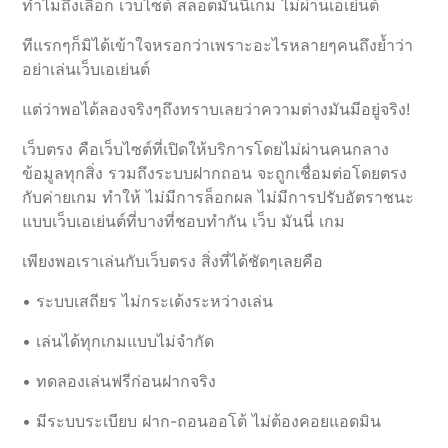
ทำไมถึงเลือก เว็บไซต์ สล็อตมันนี่เกม ไม่ผ่านเอเย่นต์
ทีแรกๆก็มิได้เข้าใจหรอกว่าเพราะอะไรหลายๆคนถึงย้ำว่า
อย่าเล่นเว็บเอเย่นต์
แต่ว่าพอได้ลองจริงๆถึงทราบเลยว่าความต่างมันมีอยู่จริง!
เว็บตรง คือเว็บไซต์ที่เปิดให้บริการโดยไม่ผ่านคนกลาง
ข้อมูลทุกสิ่ง รวมถึงระบบฝากถอน จะถูกเชื่อมต่อโดยตรง
กับค่ายเกม ทำให้ ไม่มีการล็อกผล ไม่มีการปรับอัตราชนะ
แบบเว็บเอเย่นต์ที่บางที่ชอบทำกัน เว็บ มันนี่ เกม
เพียงพอเราเล่นกับเว็บตรง สิ่งที่ได้ชัดๆเลยคือ
• ระบบเสถียร ไม่กระเด้งระหว่างเล่น
• เล่นได้ทุกเกมแบบไม่จำกัด
• ทดลองเล่นฟรีก่อนฝากจริง
• มีระบบระเบียบ ฝาก-ถอนออโต้ ไม่ต้องคอยแอดมิน