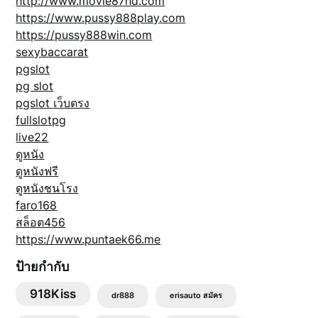
http://www.movie87hd.com
https://www.pussy888play.com
https://pussy888win.com
sexybaccarat
pgslot
pg slot
pgslot เว็บตรง
fullslotpg
live22
ดูหนัง
ดูหนังฟรี
ดูหนังชนโรง
faro168
สล็อต456
https://www.puntaek66.me
ป้ายกำกับ
918Kiss
dr888
erisauto สมัคร