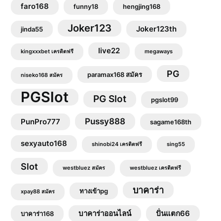
faro168
funny18
hengjing168
Joker123
Joker123th
jinda55
live22
kingxxxbet เครดิตฟรี
megaways
PG
paramax168 สมัคร
niseko168 สมัคร
PGSlot
PG Slot
pgslot99
Pussy888
PunPro777
sagame168th
sexyauto168
shinobi24 เครดิตฟรี
sing55
Slot
westbluez สมัคร
westbluez เครดิตฟรี
บาคาร่า
ทางเข้าpg
xpay88 สมัคร
บาคาร่าออนไลน์
ปั่นแตก66
บาคาร่า168