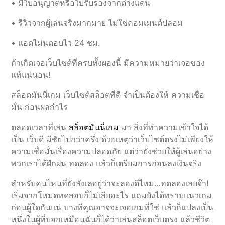
• มีใบอนุญาตหรือใบรับรองจากต่างแดน
• รีวิวจากผู้เล่นจริงมากมาย ไม่ใช่คอมเมนต์ปลอม
• แอดไม่นตอบไว 24 ชม.
ถ้าเกิดเจอเว็บไซต์ที่ครบทั้งผองนี้ มีความหมายว่าเจอของ
แท้แน่นอน!
สล็อตมันนี่เกม เว็บไซต์สล็อตที่ดี จำเป็นต้องให้ ความเชื่อ
มั่น ก่อนผลกำไร
ตลอดเวลาที่เล่น
สล็อตมันนี่เกม
มา สิ่งที่ทำความเข้าใจได้
เป็น เว็บดี มีชัยไปกว่าครึ่ง ด้วยเหตุว่าเว็บไซต์ตรงไม่เพียงให้
ความเชื่อมั่นเรื่องความปลอดภัย แต่ว่ายังช่วยให้ผู้เล่นอย่าง
พวกเราได้ฝึกฝน ทดลอง แล้วก็เตรียมการก่อนลงเงินจริง
สำหรับคนไหนที่ยังลังเลอยู่ว่าจะลองดีไหม…ทดลองเลยจ๊า!
เริ่มจากโหมดทดสอบก็ไม่เสียอะไร แถมยังได้ทราบแนวเกม
ก่อนผู้ใดกันแน่ บางทีคุณอาจจะเจอเกมที่ใช่ แล้วก็แปลงเป็น
หนึ่งในผู้ที่บอกเหมือนฉันก็ได้ว่าเล่นสล็อตเว็บตรง แล้วชีวิต