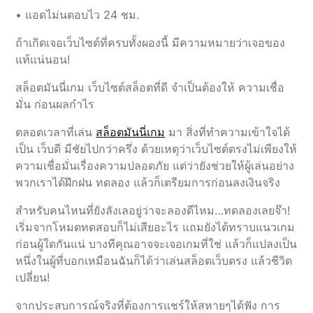
• แอดไม่นตอบไว 24 ชม.
ถ้าเกิดเจอเว็บไซต์ที่ครบทั้งผองนี้ มีความหมายว่าเจอของ
แท้แน่นอน!
สล็อตมันนี่เกม เว็บไซต์สล็อตที่ดี จำเป็นต้องให้ ความเชื่อ
มั่น ก่อนผลกำไร
ตลอดเวลาที่เล่น
สล็อตมันนี่เกม
มา สิ่งที่ทำความเข้าใจได้
เป็น เว็บดี มีชัยไปกว่าครึ่ง ด้วยเหตุว่าเว็บไซต์ตรงไม่เพียงให้
ความเชื่อมั่นเรื่องความปลอดภัย แต่ว่ายังช่วยให้ผู้เล่นอย่าง
พวกเราได้ฝึกฝน ทดลอง แล้วก็เตรียมการก่อนลงเงินจริง
สำหรับคนไหนที่ยังลังเลอยู่ว่าจะลองดีไหม…ทดลองเลยจ๊า!
เริ่มจากโหมดทดสอบก็ไม่เสียอะไร แถมยังได้ทราบแนวเกม
ก่อนผู้ใดกันแน่ บางทีคุณอาจจะเจอเกมที่ใช่ แล้วก็แปลงเป็น
หนึ่งในผู้ที่บอกเหมือนฉันก็ได้ว่าเล่นสล็อตเว็บตรง แล้วชีวิต
เปลี่ยน!
จากประสบการณ์จริงที่ต้องการแชร์ให้สหายๆได้ฟัง การ