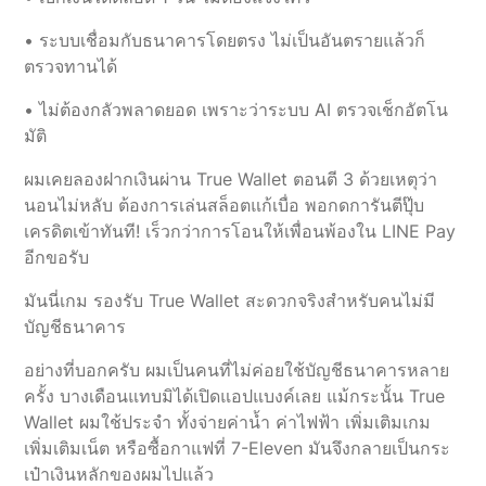
• ระบบเชื่อมกับธนาคารโดยตรง ไม่เป็นอันตรายแล้วก็
ตรวจทานได้
• ไม่ต้องกลัวพลาดยอด เพราะว่าระบบ AI ตรวจเช็กอัตโน
มัติ
ผมเคยลองฝากเงินผ่าน True Wallet ตอนตี 3 ด้วยเหตุว่า
นอนไม่หลับ ต้องการเล่นสล็อตแก้เบื่อ พอกดการันตีปุ๊บ
เครดิตเข้าทันที! เร็วกว่าการโอนให้เพื่อนพ้องใน LINE Pay
อีกขอรับ
มันนี่เกม รองรับ True Wallet สะดวกจริงสำหรับคนไม่มี
บัญชีธนาคาร
อย่างที่บอกครับ ผมเป็นคนที่ไม่ค่อยใช้บัญชีธนาคารหลาย
ครั้ง บางเดือนแทบมิได้เปิดแอปแบงค์เลย แม้กระนั้น True
Wallet ผมใช้ประจำ ทั้งจ่ายค่าน้ำ ค่าไฟฟ้า เพิ่มเติมเกม
เพิ่มเติมเน็ต หรือซื้อกาแฟที่ 7-Eleven มันจึงกลายเป็นกระ
เป๋าเงินหลักของผมไปแล้ว