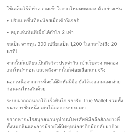
ใช้เคล็ดวิธีที่ทำความเข้าใจจากโหมดทดลอง ตัวอย่างเช่น
• ปรับเบทขึ้นทีละน้อยเมื่อเข้าฟีเจอร์
• หยุดเล่นทันทีเมื่อได้กำไร 2 เท่า
ผลเป็น จากทุน 300 เปลี่ยนเป็น 1,200 ในเวลาไม่ถึง 20
นาที!
จากนั้นก็เปลี่ยนเป็นกิจวัตรประจำวัน เข้าเว็บตรง ทดลอง
เกมใหม่ๆก่อน และหลังจากนั้นก็ค่อยเลือกเกมจริง
นอกเหนือจากการที่จะได้ฝึกหัดฝีมือ ยังได้เจอเกมแตกง่าย
ก่อนคนไหนกันด้วย
ระบบฝากถอนออโต้ เร็วทันใจ รองรับ True Wallet รวมทั้ง
ธนาคารชั้นหนึ่ง เล่นได้ตลอดระยะเวลา
อยากหาอะไรสนุกสนานๆทำบนโทรศัพท์มือถือสักอย่างที่
ทั้งหมดลินและอาจมีรายได้นิดๆหน่อยๆติดมือกลับมาด้วย