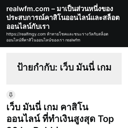
Skip
realwfm.com – มาเป็นส่วนหนึ่งของ
to
ประสบการณ์คาสิโนออนไลน์และสล็อต
content
ออนไลน์กับเรา
https://realfmgy.com ท้าทายโชคและชนะรางวัลกับสล็อต
ออนไลน์ที่คาสิโนออนไลน์ของเรา realwfm
ป้ายกำกับ:
เว็บ มันนี่ เกม
เว็บ มันนี่ เกม คาสิโน
ออนไลน์ ที่ทำเงินสูงสุด Top