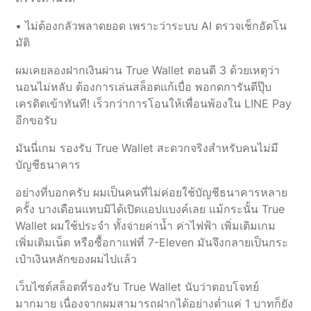
• ไม่ต้องกลัวพลาดยอด เพราะว่าระบบ AI ตรวจเช็กอัตโน
มัติ
ผมเคยลองฝากเงินผ่าน True Wallet ตอนตี 3 ด้วยเหตุว่า
นอนไม่หลับ ต้องการเล่นสล็อตแก้เบื่อ พอกดการันตีปุ๊บ
เครดิตเข้าทันที! เร็วกว่าการโอนให้เพื่อนพ้องใน LINE Pay
อีกขอรับ
มันนี่เกม รองรับ True Wallet สะดวกจริงสำหรับคนไม่มี
บัญชีธนาคาร
อย่างที่บอกครับ ผมเป็นคนที่ไม่ค่อยใช้บัญชีธนาคารหลาย
ครั้ง บางเดือนแทบมิได้เปิดแอปแบงค์เลย แม้กระนั้น True
Wallet ผมใช้ประจำ ทั้งจ่ายค่าน้ำ ค่าไฟฟ้า เพิ่มเติมเกม
เพิ่มเติมเน็ต หรือซื้อกาแฟที่ 7-Eleven มันจึงกลายเป็นกระ
เป๋าเงินหลักของผมไปแล้ว
เว็บไซต์สล็อตที่รองรับ True Wallet นับว่าตอบโจทย์
มากมาย เนื่องจากผมสามารถฝากได้อย่างต่ำแค่ 1 บาทก็ยัง