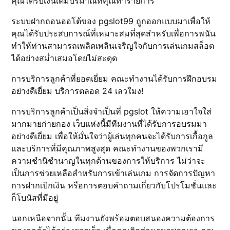
คุณได้รับเงินเต็มปริมาณที่คุณทำรายการ
ระบบฝากถอนออโต้ของ pgslot99 ถูกออกแบบมาเพื่อให้
คุณได้รับประสบการณ์ที่เหมาะสมที่สุดสำหรับเพื่อการพนัน
ทำให้ท่านสามารถเพลิดเพลินเจริญใจกับการเล่นเกมสล็อต
ได้อย่างสม่ำเสมอโดยไม่สะดุด
การบริการลูกค้าที่ยอดเยี่ยม คณะทำงานได้รับการฝึกอบรม
อย่างดีเยี่ยม บริการตลอด 24 เลวใมง!
การบริการลูกค้าเป็นสิ่งจำเป็นที่ pgslot ให้ความเอาใจใส่
มากมายก่ายกอง เว็บแห่งนี้มีทีมงานที่ได้รับการอบรมมา
อย่างดีเยี่ยม เพื่อให้มั่นใจว่าผู้เล่นทุกคนจะได้รับการเกื้อกูล
และบริการที่มีคุณภาพสูงสุด คณะทำงานของพวกเรามี
ความชำนิชำนาญในทุกด้านของการให้บริการ ไม่ว่าจะ
เป็นการช่วยเหลือสำหรับการเข้าเล่นเกม การจัดการปัญหา
การฝากเบิกเงิน หรือการตอบคำถามเกี่ยวกับโปรโมชั่นและ
ก็โบนัสที่มีอยู่
นอกเหนือจากนั้น ทีมงานยังพร้อมตอบสนองความต้องการ