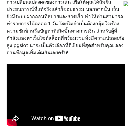
การเปลี่ยนแปลงผลของการเล่น เพื่อให้คุณได้สัมผัส
ประสบการณ์ที่แท้จริงแล้วก็ชอบธรรม นอกจากนั้น เว็บ
ยังมีระบบฝากถอนที่สบายและรวดเร็ว ทำให้ท่านสามารถ
ทำรายการได้ตลอด 1 วัน โดยไม่จำเป็นต้องกลุ้มใจเรื่อง
ความชักช้าหรือปัญหาที่เกิดขึ้นทางการเงิน สำหรับผู้ที่
กำลังมองหาเว็บไซต์สล็อตที่พร้อมรวมทั้งมีความปลอดภัย
สูง pgslot น่าจะเป็นตัวเลือกที่ดีเยี่ยมที่สุดสำหรับคุณ ลอง
อ่านข้อมูลเพิ่มเติมกันเลยครับ!