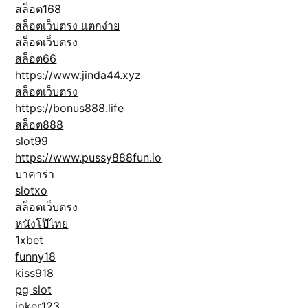
สล็อต168
สล็อตเว็บตรง แตกง่าย
สล็อตเว็บตรง
สล็อต66
https://www.jinda44.xyz
สล็อตเว็บตรง
https://bonus888.life
สล็อต888
slot99
https://www.pussy888fun.io
บาคาร่า
slotxo
สล็อตเว็บตรง
หนังโป๊ไทย
1xbet
funny18
kiss918
pg slot
joker123