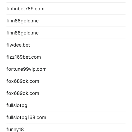
finfinbet789.com
finn88gold.me
finn88gold.me
fiwdee.bet
fizz169bet.com
fortune99vip.com
fox689ok.com
fox689ok.com
fullslotpg
fullslotpg168.com
funny18