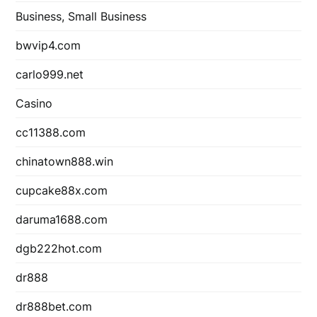
Business, Small Business
bwvip4.com
carlo999.net
Casino
cc11388.com
chinatown888.win
cupcake88x.com
daruma1688.com
dgb222hot.com
dr888
dr888bet.com