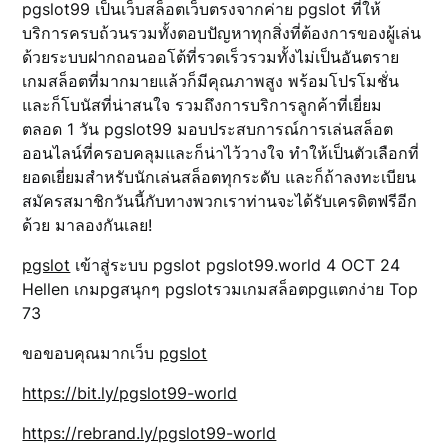
pgslot99 เป็นเว็บสล็อตเว็บตรงจากค่าย pgslot ที่ให้
บริการครบถ้วนรวมทั้งตอบปัญหาทุกสิ่งที่ต้องการของผู้เล่น
ด้วยระบบฝากถอนออโต้ที่รวดเร็วรวมทั้งไม่เป็นอันตราย
เกมสล็อตที่มากมายแล้วก็มีคุณภาพสูง พร้อมโปรโมชั่น
และก็โบนัสที่น่าสนใจ รวมถึงการบริการลูกค้าที่เยี่ยม
ตลอด 1 วัน pgslot99 มอบประสบการณ์การเล่นสล็อต
ออนไลน์ที่ครอบคลุมและก็น่าไว้วางใจ ทำให้เป็นตัวเลือกที่
ยอดเยี่ยมสำหรับนักเล่นสล็อตทุกระดับ และก็ถ้าลงทะเบียน
สมัครสมาชิกวันนี้กับทางพวกเราท่านจะได้รับเครดิตฟรีอีก
ด้วย มาลองกันเลย!
pgslot
เข้าสู่ระบบ pgslot pgslot99.world 4 OCT 24
Hellen เกมpgสนุกๆ pgslotรวมเกมสล็อตpgแตกง่าย Top
73
ขอขอบคุณมากเว็บ
pgslot
https://bit.ly/pgslot99-world
https://rebrand.ly/pgslot99-world