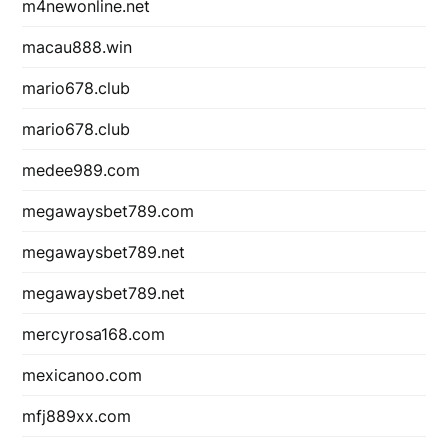
m4newonline.net
macau888.win
mario678.club
mario678.club
medee989.com
megawaysbet789.com
megawaysbet789.net
megawaysbet789.net
mercyrosa168.com
mexicanoo.com
mfj889xx.com