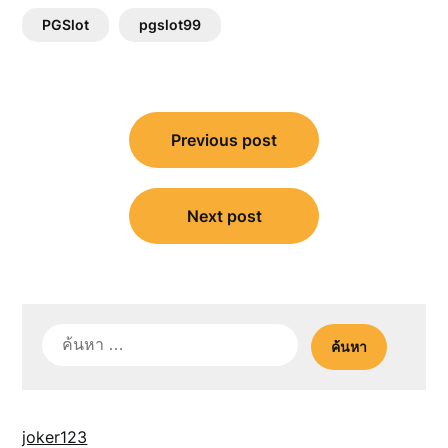
PGSlot
pgslot99
แนะแนว
Previous post
เรื่อง
Next post
ค้นหา
สำหรับ:
joker123