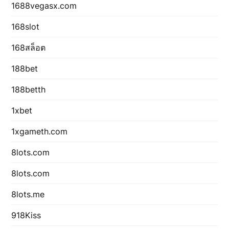
1688vegasx.com
168slot
168สล็อต
188bet
188betth
1xbet
1xgameth.com
8lots.com
8lots.com
8lots.me
918Kiss