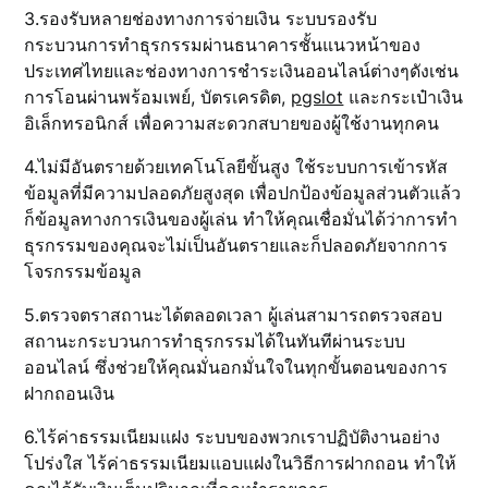
3.รองรับหลายช่องทางการจ่ายเงิน ระบบรองรับ
กระบวนการทำธุรกรรมผ่านธนาคารชั้นแนวหน้าของ
ประเทศไทยและช่องทางการชำระเงินออนไลน์ต่างๆดังเช่น
การโอนผ่านพร้อมเพย์, บัตรเครดิต,
pgslot
และกระเป๋าเงิน
อิเล็กทรอนิกส์ เพื่อความสะดวกสบายของผู้ใช้งานทุกคน
4.ไม่มีอันตรายด้วยเทคโนโลยีขั้นสูง ใช้ระบบการเข้ารหัส
ข้อมูลที่มีความปลอดภัยสูงสุด เพื่อปกป้องข้อมูลส่วนตัวแล้ว
ก็ข้อมูลทางการเงินของผู้เล่น ทำให้คุณเชื่อมั่นได้ว่าการทำ
ธุรกรรมของคุณจะไม่เป็นอันตรายและก็ปลอดภัยจากการ
โจรกรรมข้อมูล
5.ตรวจตราสถานะได้ตลอดเวลา ผู้เล่นสามารถตรวจสอบ
สถานะกระบวนการทำธุรกรรมได้ในทันทีผ่านระบบ
ออนไลน์ ซึ่งช่วยให้คุณมั่นอกมั่นใจในทุกขั้นตอนของการ
ฝากถอนเงิน
6.ไร้ค่าธรรมเนียมแฝง ระบบของพวกเราปฏิบัติงานอย่าง
โปร่งใส ไร้ค่าธรรมเนียมแอบแฝงในวิธีการฝากถอน ทำให้