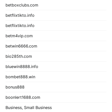
betboxclubs.com
betflixtikto.info
betflixtikto.info
betm4vip.com
betwin6666.com
bio285th.com
bluewin8888.info
bombet888.win
bonus888
boonlert1688.com
Business, Small Business