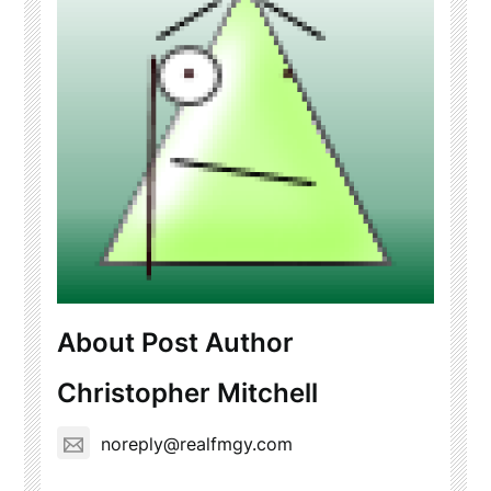
About Post Author
Christopher Mitchell
noreply@realfmgy.com