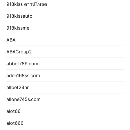
918kiss ดาวน์โหลด
918kissauto
918kissme
ABA
ABAGroup2
abbet789.com
aden168ss.com
allbet24hr
allone745s.com
alot66
alot666