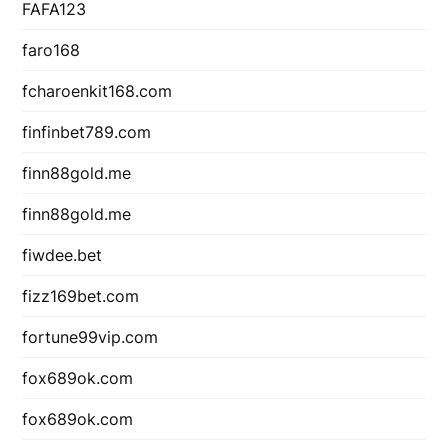
FAFA123
faro168
fcharoenkit168.com
finfinbet789.com
finn88gold.me
finn88gold.me
fiwdee.bet
fizz169bet.com
fortune99vip.com
fox689ok.com
fox689ok.com