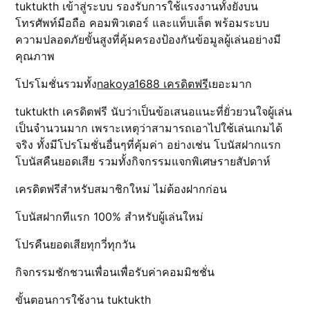
tuktukth เข้าสู่ระบบ รองรับการใช้แรงงานทั้งยังบน
โทรศัพท์มือถือ คอมพิวเตอร์ และแท็บเล็ต พร้อมระบบ
ความปลอดภัยขั้นสูงที่คุ้มครองป้องกันข้อมูลผู้เล่นอย่างมี
คุณภาพ
โปรโมชั่นรวมทั้ง
nakoya1688 เครดิตฟรี
เยอะมาก
tuktukth เครดิตฟรี นับว่าเป็นข้อเสนอแนะที่ยั่วยวนใจผู้เล่น
เป็นจำนวนมาก เพราะเหตุว่าสามารถเอาไปใช้เล่นเกมได้
จริง ทั้งมีโปรโมชั่นอื่นๆที่คุ้มค่า อย่างเช่น โบนัสฝากแรก
โบนัสคืนยอดเสีย รวมทั้งกิจกรรมแจกพิเศษรายสัปดาห์
เครดิตฟรีสำหรับสมาชิกใหม่ ไม่ต้องฝากก่อน
โบนัสฝากทีแรก 100% สำหรับผู้เล่นใหม่
โปรคืนยอดเสียทุกวี่ทุกวัน
กิจกรรมชักชวนเพื่อนเพื่อรับค่าคอมมิชชั่น
ขั้นตอนการใช้งาน tuktukth