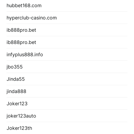
hubbet168.com
hyperclub-casino.com
ib888pro.bet
ib888pro.bet
infyplus888.info
jbo355
Jinda55
jinda888
Joker123
joker123auto
Joker123th