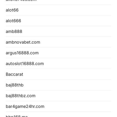
alot66
alot666
amb888
ambnovabet.com
argus16888.com
autoslot16888.com
Baccarat
baj88thb
baj88thbz.com
bar4game24hr.com
bbp168.me