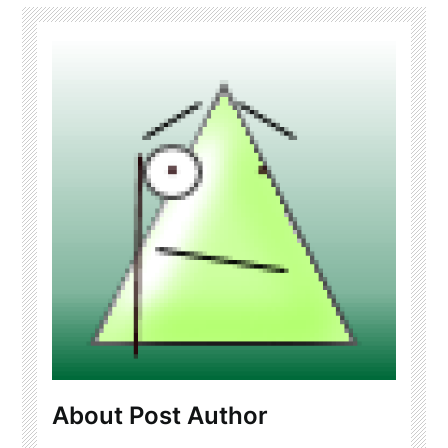
About Post Author