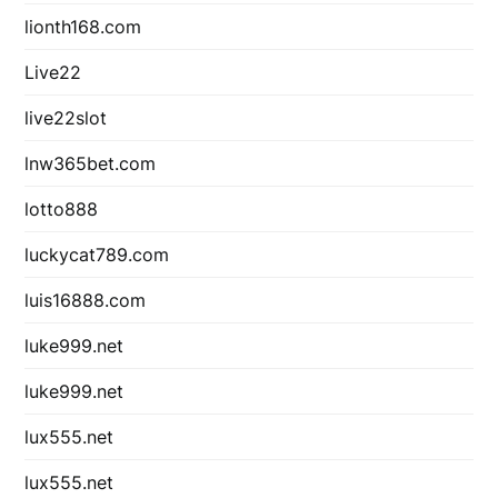
lionth168.com
Live22
live22slot
lnw365bet.com
lotto888
luckycat789.com
luis16888.com
luke999.net
luke999.net
lux555.net
lux555.net