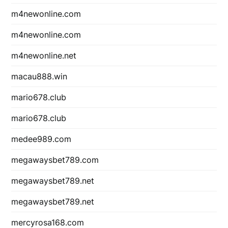
m4newonline.com
m4newonline.com
m4newonline.net
macau888.win
mario678.club
mario678.club
medee989.com
megawaysbet789.com
megawaysbet789.net
megawaysbet789.net
mercyrosa168.com