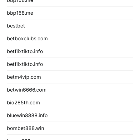
bbp168.me
bestbet
betboxclubs.com
betflixtikto.info
betflixtikto.info
betm4vip.com
betwin6666.com
bio285th.com
bluewin8888.info
bombet888.win