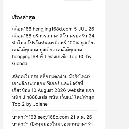
เรื่องล่าสุด
สล็อต168 hengjing168d.com 5 JUL 26
สล็อต168 บริการเกมคาสิโน ครบครัน 24
ชั่วโมง โปรโมชั่นเครดิตฟรี 100% ยูสเดียว
เล่นได้ทุกเกม ยูสเดียว เล่นได้ทุกเกม
hengjing168 ที่ 1 ของเอเชีย Top 60 by
Glenda
สล็อตเว็บตรง สล็อตแตกง่าย มีจริงไหม?
เจาะลึกระบบเกม ฟีเจอร์ และปัจจัยที่
เกี่ยวข้อง 10 August 2026 website แจก
หนัก Jin888.asia พนัน เว็บแม่ ใหม่ล่าสุด
Top 2 by Jolene
บาคาร่า168 sexy168c.com 21 ส.ค. 26
บาคาร่า เปิดมุมมองใหม่ของเกมบาคาร่า