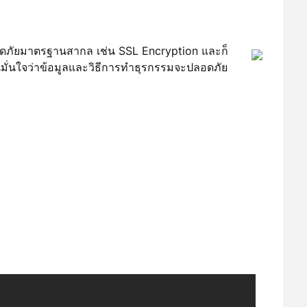
ดภัยมาตรฐานสากล เช่น SSL Encryption และก็
่นมั่นใจว่าข้อมูลและวิธีการทำธุรกรรมจะปลอดภัย