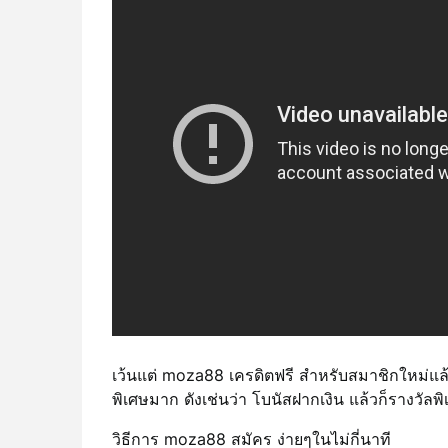
เว้นแต่ moza88 เครดิตฟรี สำหรับสมาชิกใหม่แล้ว
พิเศษมาก ดังเช่นว่า โบนัสฝากเงิน แล้วก็รางวั
วิธีการ moza88 สมัคร ง่ายๆในไม่กี่นาที