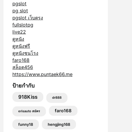
pgslot
pg slot
pgslot เว็บตรง
fullslotpg
live22
ดูหนัง
ดูหนังฟรี
ดูหนังชนโรง
faro168
สล็อต456
https://www.puntaek66.me
ป้ายกำกับ
918Kiss
dr888
faro168
erisauto สมัคร
funny18
hengjing168