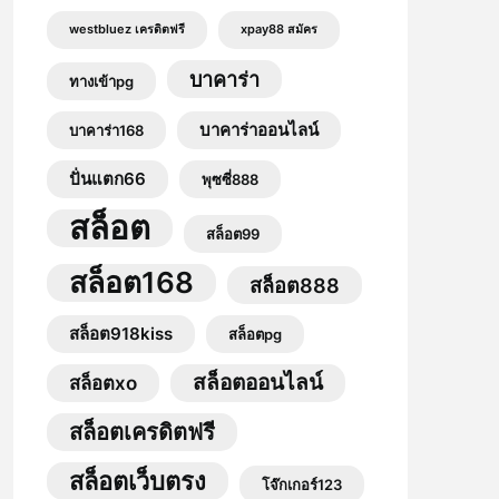
westbluez เครดิตฟรี
xpay88 สมัคร
บาคาร่า
ทางเข้าpg
บาคาร่าออนไลน์
บาคาร่า168
ปั่นแตก66
พุซซี่888
สล็อต
สล็อต99
สล็อต168
สล็อต888
สล็อต918kiss
สล็อตpg
สล็อตออนไลน์
สล็อตxo
สล็อตเครดิตฟรี
สล็อตเว็บตรง
โจ๊กเกอร์123