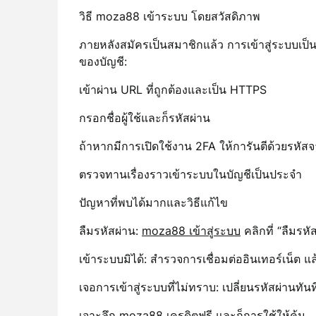
วิธี moza88 เข้าระบบ โดยสวัสดิภาพ
ภายหลังสมัครเป็นสมาชิกแล้ว การเข้าสู่ระบบเป็นส
ของบัญชี:
เข้าผ่าน URL ที่ถูกต้องและเป็น HTTPS
กรอกชื่อผู้ใช้และก็รหัสผ่าน
ถ้าหากมีการเปิดใช้งาน 2FA ให้การันตีด้วยรหัส
ตรวจทานเรื่องราวเข้าระบบในบัญชีเป็นประจำ
ปัญหาที่พบได้มากและวิธีแก้ไข
ลืมรหัสผ่าน:
moza88 เข้าสู่ระบบ
คลิกที่ “ลืมรหั
เข้าระบบมิได้: สำรวจการเชื่อมต่ออินเทอร์เน็ต แ
เจอการเข้าสู่ระบบที่ไม่ทราบ: เปลี่ยนรหัสผ่านทันท
เจาะลึก moza88 เครดิตฟรี และก็การใช้ให้คุ้ม