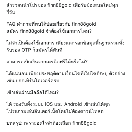
สำรวจหน้าโปรของ finn88gold เพื่อรับข้อเสนอใหม่ทุก
วี่วัน
FAQ คำถามที่พบได้บ่อยเกี่ยวกับ finn88gold
สมัคร finn88gold จำต้องใช้เอกสารไหม?
ไม่จำเป็นต้องใช้เอกสาร เพียงแต่กรอกข้อมูลพื้นฐานรวมทั้ง
รับรอง OTP ก็สมัครได้ทันที
สามารถเบิกเงินจากเครดิตฟรีได้หรือไม่?
ได้แน่นอน เพียงประพฤติตามเงื่อนไขที่เว็บไซต์ระบุ ตัวอย่าง
เช่น ยอดเทิร์นโอเวอร์ครบ
เข้าเล่นผ่านมือถือได้ไหม?
ได้ รองรับทั้งระบบ iOS และ Android เข้าเล่นได้ทุก
โปรแกรมเล่นอินเตอร์เน็ตโดยไม่ต้องดาวน์โหลด
บทสรุป: เพราะอะไรจำต้องเลือก
finn88gold