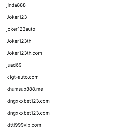
jinda888
Joker123
joker123auto
Joker123th
Joker123th.com
juad69
k1gt-auto.com
khumsup888.me
kingxxxbet123.com
kingxxxbet123.com
kitti999vip.com