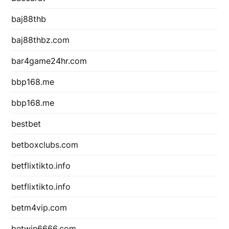
baj88thb
baj88thbz.com
bar4game24hr.com
bbp168.me
bbp168.me
bestbet
betboxclubs.com
betflixtikto.info
betflixtikto.info
betm4vip.com
betwin6666.com