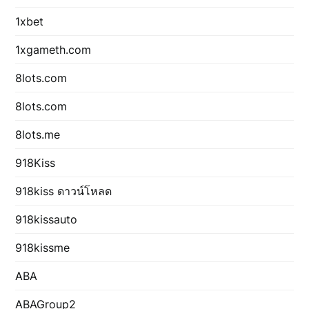
1xbet
1xgameth.com
8lots.com
8lots.com
8lots.me
918Kiss
918kiss ดาวน์โหลด
918kissauto
918kissme
ABA
ABAGroup2