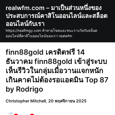
Skip
realwfm.com – มาเป็นส่วนหนึ่งของ
to
ประสบการณ์คาสิโนออนไลน์และสล็อต
content
ออนไลน์กับเรา
https://realfmgy.com ท้าทายโชคและชนะรางวัลกับสล็อต
ออนไลน์ที่คาสิโนออนไลน์ของเรา realwfm
finn88gold เครดิตฟรี 14
ธันวาคม finn88gold เข้าสู่ระบบ
เห็นรีวิวในกลุ่มเมื่อวานแจกหนัก
เกินคาดไม่ต้องรอแอดมิน Top 87
by Rodrigo
Christopher Mitchell,
20 พฤศจิกายน 2025