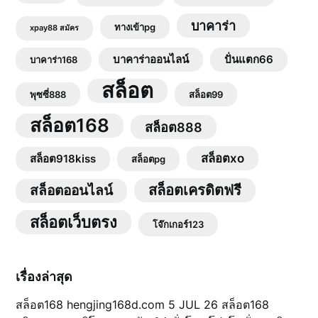
บาคาร่า
ทางเข้าpg
xpay88 สมัคร
บาคาร่าออนไลน์
ปั่นแตก66
บาคาร่า168
สล็อต
พุซซี่888
สล็อต99
สล็อต168
สล็อต888
สล็อตxo
สล็อต918kiss
สล็อตpg
สล็อตเครดิตฟรี
สล็อตออนไลน์
สล็อตเว็บตรง
โจ๊กเกอร์123
เรื่องล่าสุด
สล็อต168 hengjing168d.com 5 JUL 26 สล็อต168