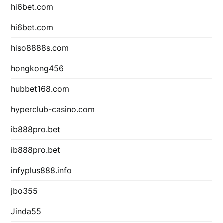
hi6bet.com
hi6bet.com
hiso8888s.com
hongkong456
hubbet168.com
hyperclub-casino.com
ib888pro.bet
ib888pro.bet
infyplus888.info
jbo355
Jinda55