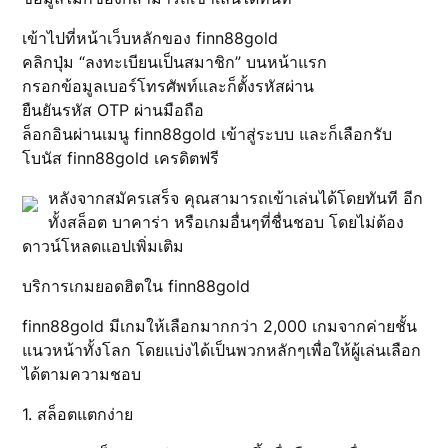
เข้าไปที่หน้าเว็บหลักของ finn88gold
คลิกปุ่ม “ลงทะเบียนเป็นสมาชิก” บนหน้าแรก
กรอกข้อมูลเบอร์โทรศัพท์และก็ตั้งรหัสผ่าน
ยืนยันรหัส OTP ผ่านมือถือ
ล็อกอินผ่านเมนู finn88gold เข้าสู่ระบบ และก็เลือกรับ
โบนัส finn88gold เครดิตฟรี
หลังจากสมัครเสร็จ คุณสามารถเข้าเล่นได้โดยทันที อีก
ทั้งสล็อต บาคาร่า หรือเกมอื่นๆที่ชื่นชอบ โดยไม่ต้อง
ดาวน์โหลดแอปเพิ่มเติม
บริการเกมยอดฮิตใน finn88gold
finn88gold มีเกมให้เลือกมากกว่า 2,000 เกมจากค่ายชั้น
แนวหน้าทั้งโลก โดยแบ่งได้เป็นพวกหลักๆเพื่อให้ผู้เล่นเลือก
ได้ตามความชอบ
1. สล็อตแตกง่าย