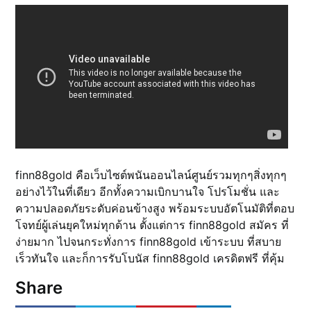
finn88gold คือเว็บไซต์พนันออนไลน์ศูนย์รวมทุกๆสิ่งทุกๆ
อย่างไว้ในที่เดียว อีกทั้งความเบิกบานใจ โปรโมชั่น และ
ความปลอดภัยระดับค่อนข้างสูง พร้อมระบบอัตโนมัติที่ตอบ
โจทย์ผู้เล่นยุคใหม่ทุกด้าน ตั้งแต่การ finn88gold สมัคร ที่
ง่ายมาก ไปจนกระทั่งการ finn88gold เข้าระบบ ที่สบาย
เร็วทันใจ และก็การรับโบนัส finn88gold เครดิตฟรี ที่คุ้ม
Share