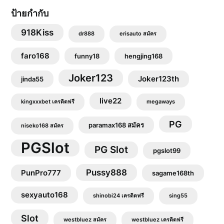
ป้ายกำกับ
918Kiss
dr888
erisauto สมัคร
faro168
funny18
hengjing168
Joker123
Joker123th
jinda55
live22
kingxxxbet เครดิตฟรี
megaways
PG
paramax168 สมัคร
niseko168 สมัคร
PGSlot
PG Slot
pgslot99
Pussy888
PunPro777
sagame168th
sexyauto168
shinobi24 เครดิตฟรี
sing55
Slot
westbluez สมัคร
westbluez เครดิตฟรี