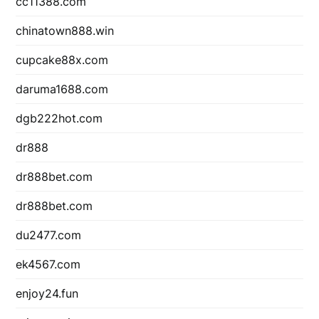
cc11388.com
chinatown888.win
cupcake88x.com
daruma1688.com
dgb222hot.com
dr888
dr888bet.com
dr888bet.com
du2477.com
ek4567.com
enjoy24.fun