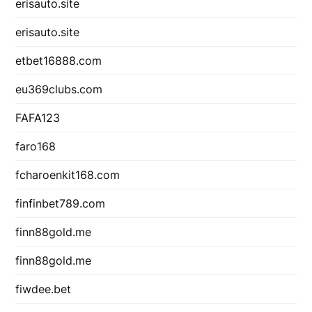
erisauto.site
erisauto.site
etbet16888.com
eu369clubs.com
FAFA123
faro168
fcharoenkit168.com
finfinbet789.com
finn88gold.me
finn88gold.me
fiwdee.bet