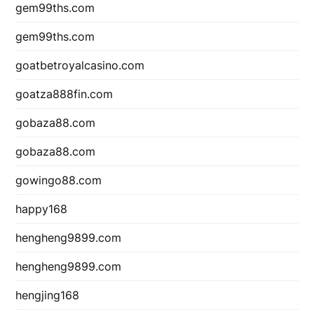
gem99ths.com
gem99ths.com
goatbetroyalcasino.com
goatza888fin.com
gobaza88.com
gobaza88.com
gowingo88.com
happy168
hengheng9899.com
hengheng9899.com
hengjing168