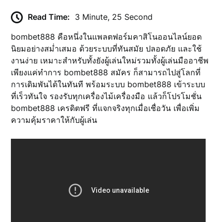
Read Time:
3 Minute, 25 Second
bombet888 คือหนึ่งในแพลตฟอร์มคาสิโนออนไลน์ยอด
นิยมอย่างสม่ำเสมอ ด้วยระบบที่ทันสมัย ปลอดภัย และใช้
งานง่าย เหมาะสำหรับทั้งยังผู้เล่นใหม่รวมทั้งผู้เล่นมืออาชีพ
เพียงแค่ทำการ bombet888 สมัคร ก็สามารถไปสู่โลกที่
การเดิมพันได้ในทันที พร้อมระบบ bombet888 เข้าระบบ
ที่เร็วทันใจ รองรับทุกเครื่องไม้เครื่องมือ แล้วก็โปรโมชั่น
bombet888 เครดิตฟรี ที่แจกจริงทุกเมื่อเชื่อวัน เพื่อเพิ่ม
ความคุ้มราคาให้กับผู้เล่น