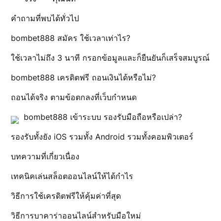
คำถามที่พบได้ทั่วไป
bombet888 สมัคร ใช้เวลาเท่าไร?
ใช้เวลาไม่ถึง 3 นาที กรอกข้อมูลและก็ยืนยันก็เสร็จสมบูรณ์
bombet888 เครดิตฟรี ถอนเงินได้หรือไม่?
ถอนได้จริง ตามข้อตกลงที่เว็บกำหนด
bombet888 เข้าระบบ รองรับมือถือหรือเปล่า?
รองรับทั้งยัง iOS รวมทั้ง Android รวมทั้งคอมพิวเตอร์
บทความที่เกี่ยวเนื่อง
เทคนิคเล่นสล็อตออนไลน์ให้ได้กำไร
วิธีการใช้เครดิตฟรีให้คุ้มค่าที่สุด
วิธีการบาคาร่าออนไลน์สำหรับมือใหม่