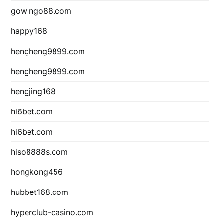
gowingo88.com
happy168
hengheng9899.com
hengheng9899.com
hengjing168
hi6bet.com
hi6bet.com
hiso8888s.com
hongkong456
hubbet168.com
hyperclub-casino.com