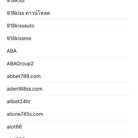
918Kiss
918kiss ดาวน์โหลด
918kissauto
918kissme
ABA
ABAGroup2
abbet789.com
aden168ss.com
allbet24hr
allone745s.com
alot66