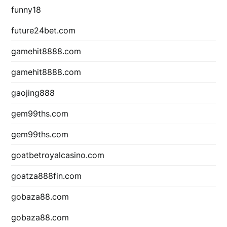
funny18
future24bet.com
gamehit8888.com
gamehit8888.com
gaojing888
gem99ths.com
gem99ths.com
goatbetroyalcasino.com
goatza888fin.com
gobaza88.com
gobaza88.com