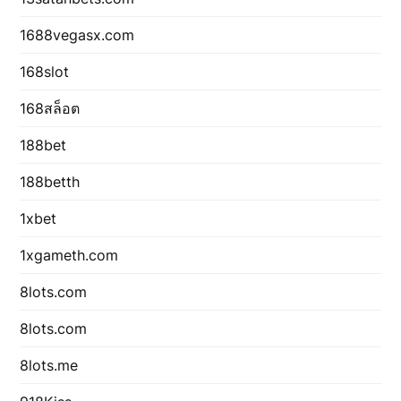
1688vegasx.com
168slot
168สล็อต
188bet
188betth
1xbet
1xgameth.com
8lots.com
8lots.com
8lots.me