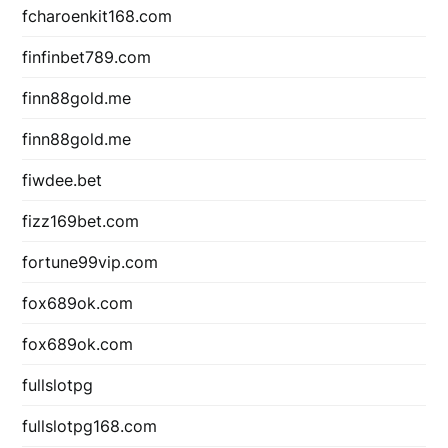
fcharoenkit168.com
finfinbet789.com
finn88gold.me
finn88gold.me
fiwdee.bet
fizz169bet.com
fortune99vip.com
fox689ok.com
fox689ok.com
fullslotpg
fullslotpg168.com