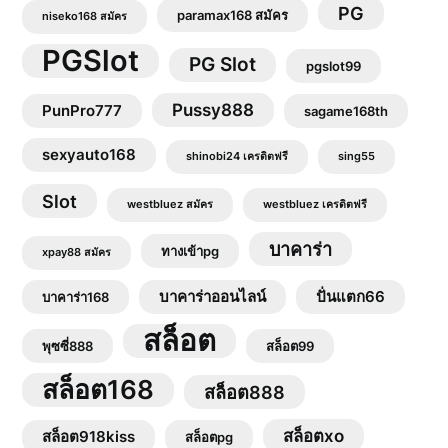
PG
paramax168 สมัคร
niseko168 สมัคร
PGSlot
PG Slot
pgslot99
Pussy888
PunPro777
sagame168th
sexyauto168
shinobi24 เครดิตฟรี
sing55
Slot
westbluez สมัคร
westbluez เครดิตฟรี
บาคาร่า
ทางเข้าpg
xpay88 สมัคร
บาคาร่าออนไลน์
ปั่นแตก66
บาคาร่า168
สล็อต
พุซซี่888
สล็อต99
สล็อต168
สล็อต888
สล็อตxo
สล็อต918kiss
สล็อตpg