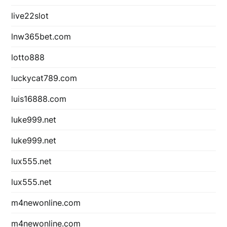
live22slot
lnw365bet.com
lotto888
luckycat789.com
luis16888.com
luke999.net
luke999.net
lux555.net
lux555.net
m4newonline.com
m4newonline.com