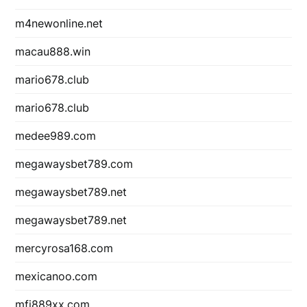
m4newonline.net
macau888.win
mario678.club
mario678.club
medee989.com
megawaysbet789.com
megawaysbet789.net
megawaysbet789.net
mercyrosa168.com
mexicanoo.com
mfj889xx.com