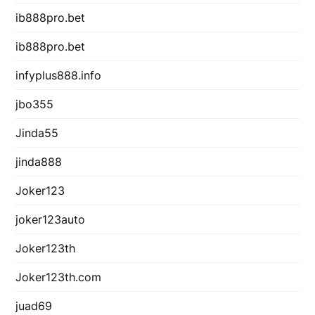
ib888pro.bet
ib888pro.bet
infyplus888.info
jbo355
Jinda55
jinda888
Joker123
joker123auto
Joker123th
Joker123th.com
juad69