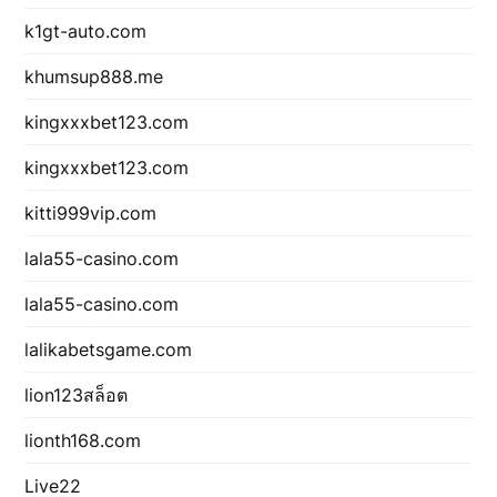
k1gt-auto.com
khumsup888.me
kingxxxbet123.com
kingxxxbet123.com
kitti999vip.com
lala55-casino.com
lala55-casino.com
lalikabetsgame.com
lion123สล็อต
lionth168.com
Live22