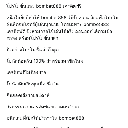
โปรโมชั่นและ bombet888 เครดิตฟรี
หนึ่งในสิ่งที่ทำให้ bombet888 ได้รับความนิยมคือโปรโม
ชั่นที่ตอบโจทย์ผู้เล่นทุกแบบ โดยเฉพาะ bombet888
เครดิตฟรี ซึ่งสามารถใช้เล่นได้จริง ถอนออกได้ตามข้อ
ตกลง พร้อมโปรโมชั่นฯลฯ
ตัวอย่างโปรโมชั่นน่าดึงดูด
โบนัสต้อนรับ 100% สำหรับสมาชิกใหม่
เครดิตฟรีไม่ต้องฝาก
โบนัสเติมเงินทุกเมื่อเชื่อวัน
คืนยอดเสียรายสัปดาห์
กิจกรรมแจกเครดิตพิเศษตามเทศกาล
ชนิดเกมที่เปิดให้บริการใน bombet888