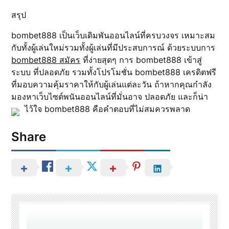
สรุป
bombet888 เป็นเว็บเดิมพันออนไลน์ที่ครบวงจร เหมาะสม
กับทั้งผู้เล่นใหม่รวมทั้งผู้เล่นที่มีประสบการณ์ ด้วยระบบการ
bombet888 สมัคร
ที่ง่ายสุดๆ การ bombet888 เข้าสู่
ระบบ ที่ปลอดภัย รวมทั้งโปรโมชั่น bombet888 เครดิตฟรี
ที่มอบความคุ้มราคาให้กับผู้เล่นแต่ละวัน ถ้าหากคุณกำลัง
มองหาเว็บไซต์พนันออนไลน์ที่มั่นอาจ ปลอดภัย และก็น่า
ไว้ใจ bombet888 คือคำตอบที่ไม่สมควรพลาด
Share