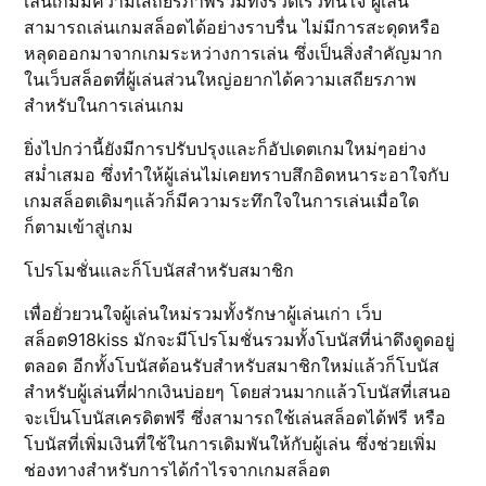
เล่นเกมมีความเสถียรภาพรวมทั้งรวดเร็วทันใจ ผู้เล่น
สามารถเล่นเกมสล็อตได้อย่างราบรื่น ไม่มีการสะดุดหรือ
หลุดออกมาจากเกมระหว่างการเล่น ซึ่งเป็นสิ่งสำคัญมาก
ในเว็บสล็อตที่ผู้เล่นส่วนใหญ่อยากได้ความเสถียรภาพ
สำหรับในการเล่นเกม
ยิ่งไปกว่านี้ยังมีการปรับปรุงและก็อัปเดตเกมใหม่ๆอย่าง
สม่ำเสมอ ซึ่งทำให้ผู้เล่นไม่เคยทราบสึกอิดหนาระอาใจกับ
เกมสล็อตเดิมๆแล้วก็มีความระทึกใจในการเล่นเมื่อใด
ก็ตามเข้าสู่เกม
โปรโมชั่นและก็โบนัสสำหรับสมาชิก
เพื่อยั่วยวนใจผู้เล่นใหม่รวมทั้งรักษาผู้เล่นเก่า เว็บ
สล็อต918kiss มักจะมีโปรโมชั่นรวมทั้งโบนัสที่น่าดึงดูดอยู่
ตลอด อีกทั้งโบนัสต้อนรับสำหรับสมาชิกใหม่แล้วก็โบนัส
สำหรับผู้เล่นที่ฝากเงินบ่อยๆ โดยส่วนมากแล้วโบนัสที่เสนอ
จะเป็นโบนัสเครดิตฟรี ซึ่งสามารถใช้เล่นสล็อตได้ฟรี หรือ
โบนัสที่เพิ่มเงินที่ใช้ในการเดิมพันให้กับผู้เล่น ซึ่งช่วยเพิ่ม
ช่องทางสำหรับการได้กำไรจากเกมสล็อต