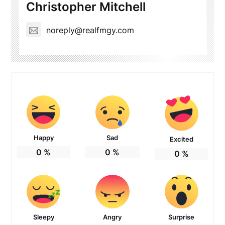
Christopher Mitchell
noreply@realfmgy.com
Happy
Sad
Excited
0
%
0
%
0
%
Sleepy
Angry
Surprise