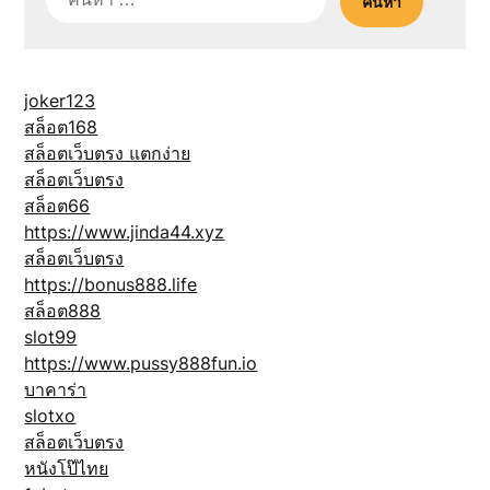
สำหรับ:
joker123
สล็อต168
สล็อตเว็บตรง แตกง่าย
สล็อตเว็บตรง
สล็อต66
https://www.jinda44.xyz
สล็อตเว็บตรง
https://bonus888.life
สล็อต888
slot99
https://www.pussy888fun.io
บาคาร่า
slotxo
สล็อตเว็บตรง
หนังโป๊ไทย