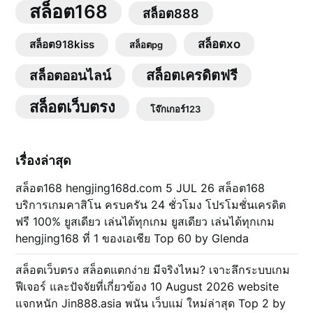
สล็อต168
สล็อต888
สล็อตxo
สล็อต918kiss
สล็อตpg
สล็อตเครดิตฟรี
สล็อตออนไลน์
สล็อตเว็บตรง
โจ๊กเกอร์123
เรื่องล่าสุด
สล็อต168 hengjing168d.com 5 JUL 26 สล็อต168
บริการเกมคาสิโน ครบครัน 24 ชั่วโมง โปรโมชั่นเครดิต
ฟรี 100% ยูสเดียว เล่นได้ทุกเกม ยูสเดียว เล่นได้ทุกเกม
hengjing168 ที่ 1 ของเอเชีย Top 60 by Glenda
สล็อตเว็บตรง สล็อตแตกง่าย มีจริงไหม? เจาะลึกระบบเกม
ฟีเจอร์ และปัจจัยที่เกี่ยวข้อง 10 August 2026 website
แจกหนัก Jin888.asia พนัน เว็บแม่ ใหม่ล่าสุด Top 2 by