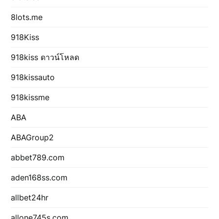
8lots.me
918Kiss
918kiss ดาวน์โหลด
918kissauto
918kissme
ABA
ABAGroup2
abbet789.com
aden168ss.com
allbet24hr
allone745s.com