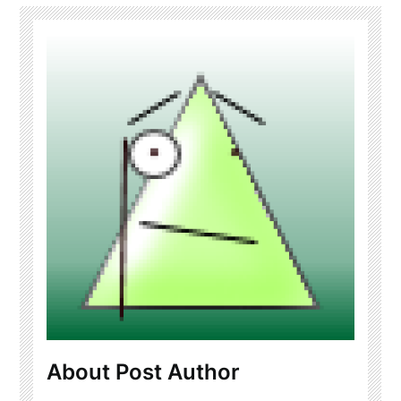
About Post Author