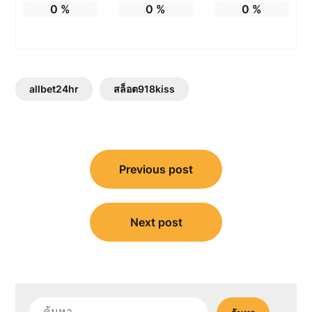
0
%
0
%
0
%
allbet24hr
สล็อต918kiss
แนะแนว
Previous post
เรื่อง
Next post
ค้นหา