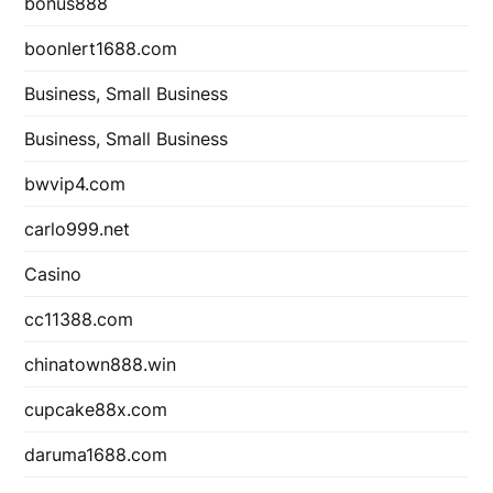
bonus888
boonlert1688.com
Business, Small Business
Business, Small Business
bwvip4.com
carlo999.net
Casino
cc11388.com
chinatown888.win
cupcake88x.com
daruma1688.com