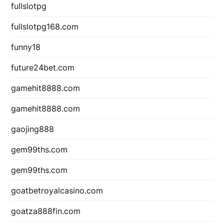
fullslotpg
fullslotpg168.com
funny18
future24bet.com
gamehit8888.com
gamehit8888.com
gaojing888
gem99ths.com
gem99ths.com
goatbetroyalcasino.com
goatza888fin.com