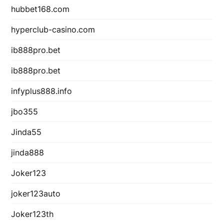
hubbet168.com
hyperclub-casino.com
ib888pro.bet
ib888pro.bet
infyplus888.info
jbo355
Jinda55
jinda888
Joker123
joker123auto
Joker123th