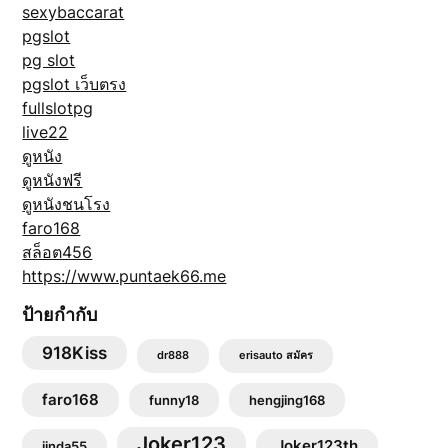
sexybaccarat
pgslot
pg slot
pgslot เว็บตรง
fullslotpg
live22
ดูหนัง
ดูหนังฟรี
ดูหนังชนโรง
faro168
สล็อต456
https://www.puntaek66.me
ป้ายกำกับ
918Kiss
dr888
erisauto สมัคร
faro168
funny18
hengjing168
Joker123
Joker123th
jinda55