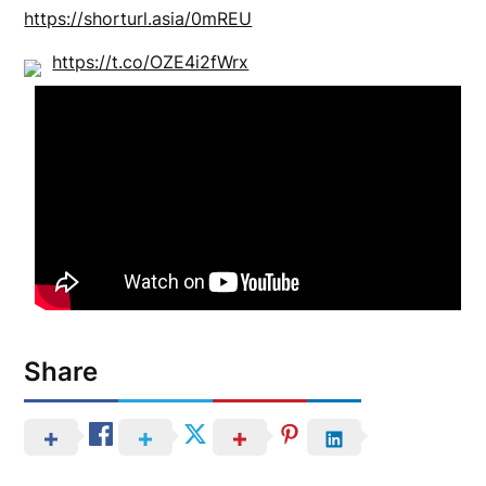
https://shorturl.asia/0mREU
https://t.co/OZE4i2fWrx
Share