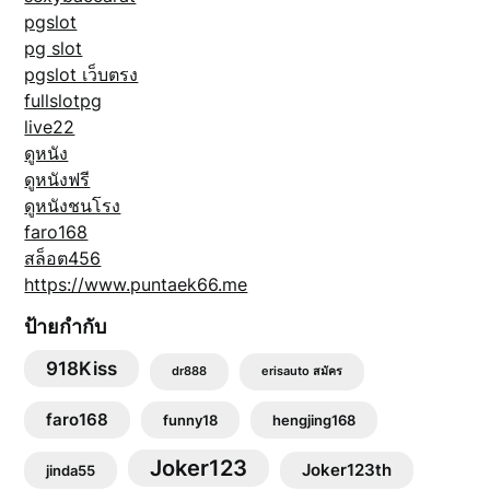
pgslot
pg slot
pgslot เว็บตรง
fullslotpg
live22
ดูหนัง
ดูหนังฟรี
ดูหนังชนโรง
faro168
สล็อต456
https://www.puntaek66.me
ป้ายกำกับ
918Kiss
dr888
erisauto สมัคร
faro168
funny18
hengjing168
Joker123
Joker123th
jinda55