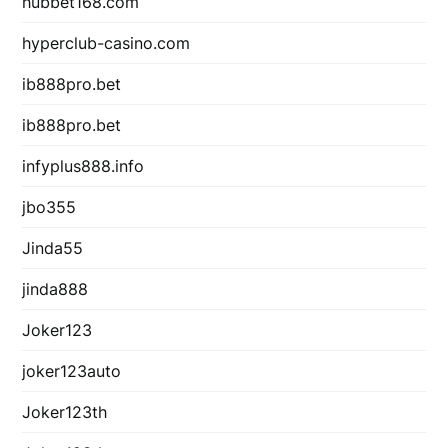
hubbet168.com
hyperclub-casino.com
ib888pro.bet
ib888pro.bet
infyplus888.info
jbo355
Jinda55
jinda888
Joker123
joker123auto
Joker123th