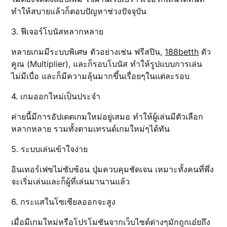
ทำให้สบายแล้วก็ตอบปัญหาช่วงปัจจุบัน
3. ฟีเจอร์โบนัสหลากหลาย
หลายเกมมีระบบพิเศษ ตัวอย่างเช่น ฟรีสปิน,
188betth
ตัว
คูณ (Multiplier), และก็รอบโบนัส ทำให้รูปแบบการเล่น
ไม่มีเบื่อ และก็มีความลุ้นมากขึ้นเรื่อยๆในแต่ละรอบ
4. เกมออกใหม่เป็นประจำ
ค่ายนี้มีการอัปเดตเกมใหม่อยู่เสมอ ทำให้ผู้เล่นมีตัวเลือก
หลากหลาย รวมทั้งตามเทรนด์เกมใหม่ๆได้ทัน
5. ระบบเล่นเข้าใจง่าย
อินเทอร์เฟซไม่ซับซ้อน ปุ่มควบคุมชัดเจน เหมาะทั้งคนที่พึ่ง
จะเริ่มเล่นและก็ผู้ที่เล่นมานานแล้ว
6. กระแสในโซเชียลออกจะสูง
เมื่อมีเกมใหม่หรือโปรโมชันจากเว็บไซต์ต่างๆมักถูกเอ๋ยถึง