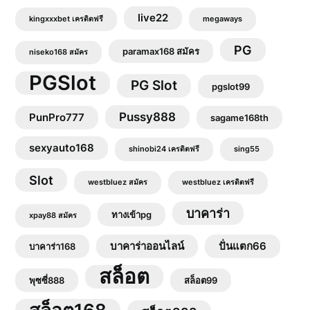
live22
kingxxxbet เครดิตฟรี
megaways
PG
paramax168 สมัคร
niseko168 สมัคร
PGSlot
PG Slot
pgslot99
Pussy888
PunPro777
sagame168th
sexyauto168
shinobi24 เครดิตฟรี
sing55
Slot
westbluez สมัคร
westbluez เครดิตฟรี
บาคาร่า
ทางเข้าpg
xpay88 สมัคร
บาคาร่าออนไลน์
ปั่นแตก66
บาคาร่า168
สล็อต
พุซซี่888
สล็อต99