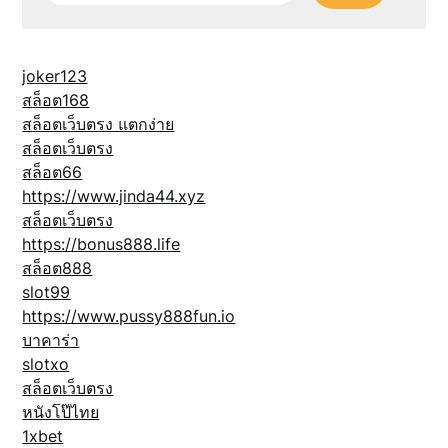
joker123
สล็อต168
สล็อตเว็บตรง แตกง่าย
สล็อตเว็บตรง
สล็อต66
https://www.jinda44.xyz
สล็อตเว็บตรง
https://bonus888.life
สล็อต888
slot99
https://www.pussy888fun.io
บาคาร่า
slotxo
สล็อตเว็บตรง
หนังโป๊ไทย
1xbet