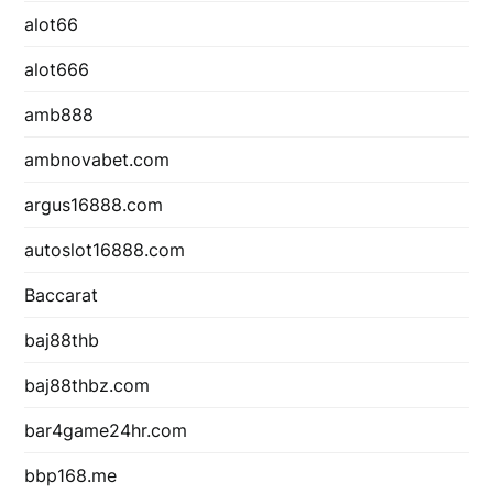
alot66
alot666
amb888
ambnovabet.com
argus16888.com
autoslot16888.com
Baccarat
baj88thb
baj88thbz.com
bar4game24hr.com
bbp168.me