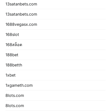
13satanbets.com
13satanbets.com
1688vegasx.com
168slot
168สล็อต
188bet
188betth
1xbet
1xgameth.com
8lots.com
8lots.com