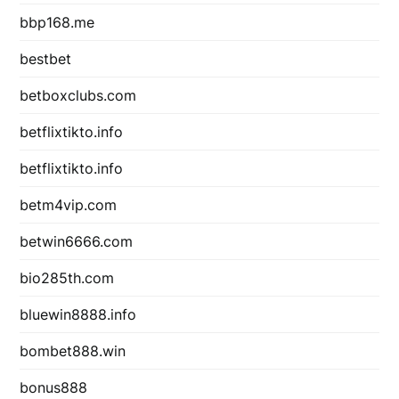
bbp168.me
bestbet
betboxclubs.com
betflixtikto.info
betflixtikto.info
betm4vip.com
betwin6666.com
bio285th.com
bluewin8888.info
bombet888.win
bonus888