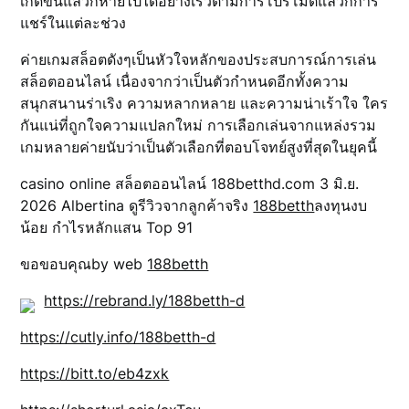
เกิดขึ้นแล้วก็หายไปได้อย่างเร็วตามการโปรโมตแล้วก็การ
แชร์ในแต่ละช่วง
ค่ายเกมสล็อตดังๆเป็นหัวใจหลักของประสบการณ์การเล่น
สล็อตออนไลน์ เนื่องจากว่าเป็นตัวกำหนดอีกทั้งความ
สนุกสนานร่าเริง ความหลากหลาย และความน่าเร้าใจ ใคร
กันแน่ที่ถูกใจความแปลกใหม่ การเลือกเล่นจากแหล่งรวม
เกมหลายค่ายนับว่าเป็นตัวเลือกที่ตอบโจทย์สูงที่สุดในยุคนี้
casino online สล็อตออนไลน์ 188betthd.com 3 มิ.ย.
2026 Albertina ดูรีวิวจากลูกค้าจริง
188betth
ลงทุนงบ
น้อย กำไรหลักแสน Top 91
ขอขอบคุณby web
188betth
https://rebrand.ly/188betth-d
https://cutly.info/188betth-d
https://bitt.to/eb4zxk