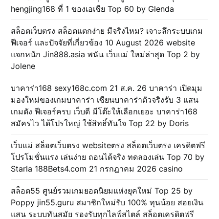
hengjing168 ที่ 1 ของเอเชีย Top 60 by Glenda
สล็อตเว็บตรง สล็อตแตกง่าย มีจริงไหม? เจาะลึกระบบเกม
ฟีเจอร์ และปัจจัยที่เกี่ยวข้อง 10 August 2026 website
แจกหนัก Jin888.asia พนัน เว็บแม่ ใหม่ล่าสุด Top 2 by
Jolene
บาคาร่า168 sexy168c.com 21 ส.ค. 26 บาคาร่า เปิดมุม
มองใหม่ของเกมบาคาร่า เซียนบาคาร่าตัวจริงรับ 3 แสน
เกมดัง ฟีเจอร์ครบ เว็บดี มีโต๊ะให้เลือกเยอะ บาคาร่า168
สมัครไว ได้โปรใหญ่ ใช้สิทธิ์ทันใจ Top 22 by Doris
เว็บแม่ สล็อตเว็บตรง websiteตรง สล็อตเว็บตรง เครดิตฟรี
โปรโมชั่นแรง เล่นง่าย ถอนได้จริง ทดลองเล่น Top 70 by
Starla 188Bets4.com 21 กรกฎาคม 2026 casino
สล็อต55 ศูนย์รวมเกมยอดนิยมแห่งยุคใหม่ Top 25 by
Poppy jin55.guru สมาชิกใหม่รับ 100% ทุนน้อย สอยเงิน
แสน ระบบทันสมัย รองรับทุกไลฟ์สไตล์ สล็อตเครดิตฟรี