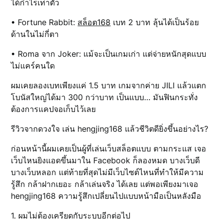
ได้กำไรเท่าตัว
• Fortune Rabbit:
สล็อต168
เบท 2 บาท ลุ้นได้เป็นร้อย
ด้านในไม่กี่ตา
• Roma จาก Joker: แม้จะเป็นเกมเก่า แต่จ่ายหนักสุดแบบ
ไม่แคร์คนใด
ผมเคยลองเบทเพียงแค่ 1.5 บาท เกมจากค่าย JILI แล้วแตก
โบนัสใหญ่ได้มา 300 กว่าบาท เป็นแบบ… มันฟินกระทั่ง
ต้องการแคปจอเก็บไว้เลย
รีวิวจากดวงใจ เล่น hengjing168 แล้วชีวิตดียิ่งขึ้นอย่างไร?
ก่อนหน้านี้ผมเคยเป็นผู้ที่เล่นเว็บสล็อตแบบ ตามกระแส เจอ
เว็บไหนยิงแอดขึ้นมาใน Facebook ก็ลองหมด บางเว็บดี
บางเว็บหลอก แต่ท้ายที่สุดไม่มีเว็บไซต์ไหนที่ทำให้มีความ
รู้สึก กล้าฝากเยอะ กล้าเล่นจริง ได้เลย แต่พอเพียงมาเจอ
hengjing168 ความรู้สึกเปลี่ยนไปแบบหน้ามือเป็นหลังมือ
1. ผมไม่ต้องเครียดกับระบบอีกต่อไป