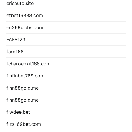
erisauto.site
etbet16888.com
eu369clubs.com
FAFA123
faro168
fcharoenkit168.com
finfinbet789.com
finn88gold.me
finn88gold.me
fiwdee.bet
fizz169bet.com