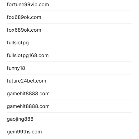
fortune99vip.com
fox689ok.com
fox689ok.com
fullslotpg
fullslotpg168.com
funny18
future24bet.com
gamehit8888.com
gamehit8888.com
gaojing888
gem99ths.com