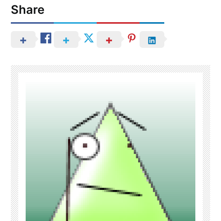
Share