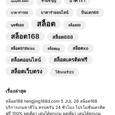
บาคาร่า
ทางเข้าpg
xpay88 สมัคร
บาคาร่าออนไลน์
ปั่นแตก66
บาคาร่า168
สล็อต
พุซซี่888
สล็อต99
สล็อต168
สล็อต888
สล็อตxo
สล็อต918kiss
สล็อตpg
สล็อตเครดิตฟรี
สล็อตออนไลน์
สล็อตเว็บตรง
โจ๊กเกอร์123
เรื่องล่าสุด
สล็อต168 hengjing168d.com 5 JUL 26 สล็อต168
บริการเกมคาสิโน ครบครัน 24 ชั่วโมง โปรโมชั่นเครดิต
ฟรี 100% ยูสเดียว เล่นได้ทุกเกม ยูสเดียว เล่นได้ทุกเกม