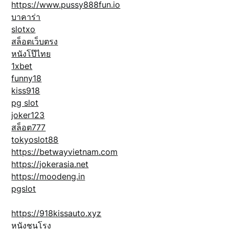
https://www.pussy888fun.io
บาคาร่า
slotxo
สล็อตเว็บตรง
หนังโป๊ไทย
1xbet
funny18
kiss918
pg slot
joker123
สล็อต777
tokyoslot88
https://betwayvietnam.com
https://jokerasia.net
https://moodeng.in
pgslot
https://918kissauto.xyz
หนังชนโรง