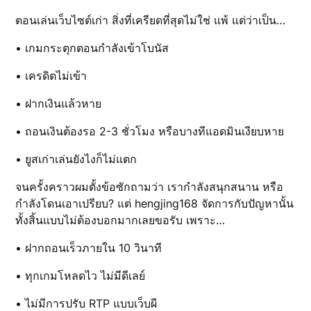
ตอนเล่นเว็บไซต์เก่า สิ่งที่เครียดที่สุดไม่ใช่ แพ้ แต่ว่าเป็น…
• เกมกระตุกตอนกำลังเข้าโบนัส
• เครดิตไม่เข้า
• ฝากเงินแล้วหาย
• ถอนเงินต้องรอ 2-3 ชั่วโมง หรือบางทีแอดมินเงียบหาย
• ยูสเก่าเล่นยังไงก็ไม่แตก
จนครั้งคราวผมตั้งข้อซักถามว่า เรากำลังสนุกสนาน หรือ
กำลังโดนเอาเปรียบ? แต่ hengjing168 จัดการกับปัญหานั้น
ทั้งสิ้นแบบไม่ต้องบอกมากเลยขอรับ เพราะ…
• ฝากถอนเร็วภายใน 10 วินาที
• ทุกเกมโหลดไว ไม่มีดีเลย์
• ไม่มีการปรับ RTP แบบเว็บผี