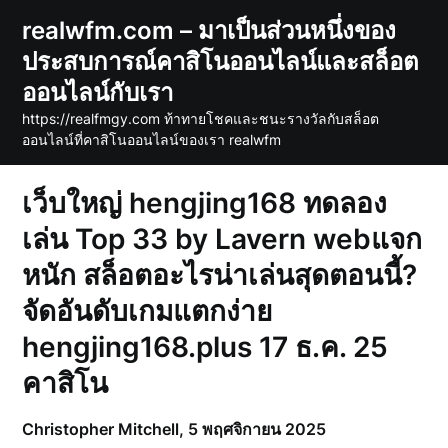
Skip
realwfm.com – มาเป็นส่วนหนึ่งของ
to
ประสบการณ์คาสิโนออนไลน์และสล็อต
content
ออนไลน์กับเรา
https://realfmgy.com ท้าทายโชคและชนะรางวัลกับสล็อต
ออนไลน์ที่คาสิโนออนไลน์ของเรา realwfm
เว็บใหญ่ hengjing168 ทดลอง
เล่น Top 33 by Lavern webแจก
หนัก สล็อตอะไรน่าเล่นสุดตอนนี้?
จัดอันดับเกมแตกง่าย
hengjing168.plus 17 ธ.ค. 25
คาสิโน
Christopher Mitchell,
5 พฤศจิกายน 2025