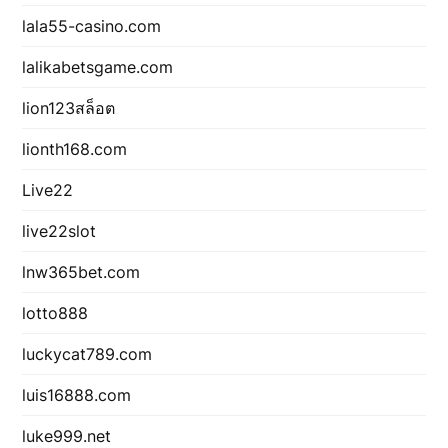
lala55-casino.com
lalikabetsgame.com
lion123สล็อต
lionth168.com
Live22
live22slot
lnw365bet.com
lotto888
luckycat789.com
luis16888.com
luke999.net