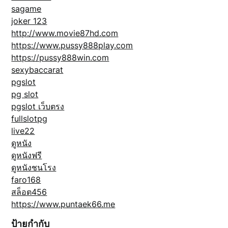
sagame
joker 123
http://www.movie87hd.com
https://www.pussy888play.com
https://pussy888win.com
sexybaccarat
pgslot
pg slot
pgslot เว็บตรง
fullslotpg
live22
ดูหนัง
ดูหนังฟรี
ดูหนังชนโรง
faro168
สล็อต456
https://www.puntaek66.me
ป้ายกำกับ