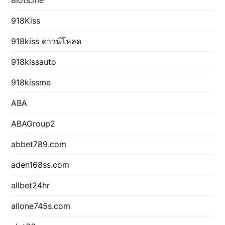
8lots.me
918Kiss
918kiss ดาวน์โหลด
918kissauto
918kissme
ABA
ABAGroup2
abbet789.com
aden168ss.com
allbet24hr
allone745s.com