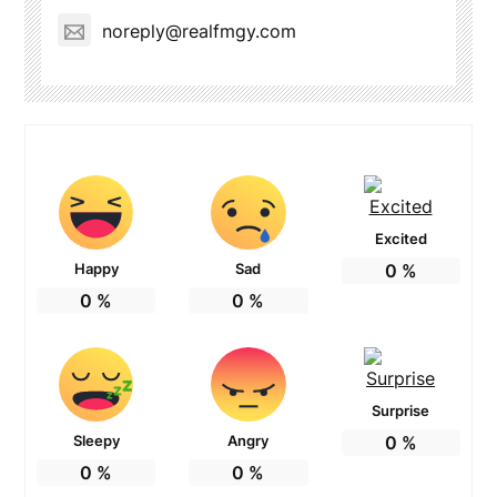
noreply@realfmgy.com
Excited
0
%
Happy
Sad
0
%
0
%
Surprise
0
%
Sleepy
Angry
0
%
0
%