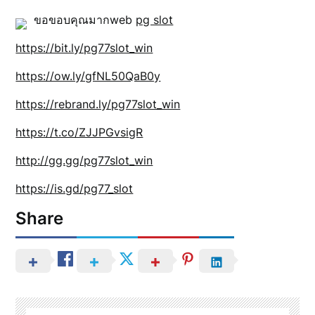
ขอขอบคุณมากweb
pg slot
https://bit.ly/pg77slot_win
https://ow.ly/gfNL50QaB0y
https://rebrand.ly/pg77slot_win
https://t.co/ZJJPGvsigR
http://gg.gg/pg77slot_win
https://is.gd/pg77_slot
Share