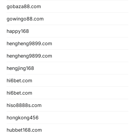
gobaza88.com
gowingo88.com
happy168
hengheng9899.com
hengheng9899.com
hengjing168
hi6bet.com
hi6bet.com
hiso8888s.com
hongkong456
hubbet168.com