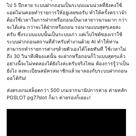
ไป 5 ปีกลาย ระบบฝากถอนเป็นระบบแมนน่วลที่ยังคงใช้
แอดไม่นคอยทำรายการให้อยู่เลยขอรับ ทำให้ครั้งคราวจำ
ต้องใช้เวลาในการฝากหรือถอนเป็นเวลายาวนานมาก กว่า
จะได้เล่น กว่าจะได้ฝากหรือถอน รอนานแบบสุดๆเลยล่ะ
ครับ ซึ่งระบบแบบนั้นเป็นระบบเก่า แต่เว็บไซต์ของเราใช้
ระบบฝากถอนสถานที่สำหรับทำงานด้วย AI ทำให้ท่าน
สามารถทำรายการต่างๆด้วยตัวเองได้โดยทันที ใช้เวลาไม่
ถึง 30 วินาทีเพียงแค่นั้น จะฝากหรือถอนก็ไวแบบสุดๆแล้ว
อย่างนี้จะไม่ทดลองได้ยังไงล่ะครับจริงไหม ต้องการรู้ว่าเป็น
ยังไง ลงทะเบียนสมัครสมาชิกแล้วมาลองกับระบบฝากถอน
ออโต้กัน!
ส่งตรงเกมสล็อตกว่า 500 เกมจากนานัปการค่าย ค่ายหลัก
PGSLOT pg77slot ก็มา ค่ายรองก็เยอะ!