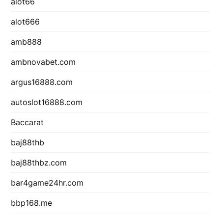
alot66
alot666
amb888
ambnovabet.com
argus16888.com
autoslot16888.com
Baccarat
baj88thb
baj88thbz.com
bar4game24hr.com
bbp168.me