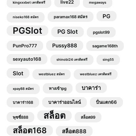
live22
kingxxxbet เครดิตฟรี
megaways
PG
paramax168 สมัคร
niseko168 สมัคร
PGSlot
PG Slot
pgslot99
Pussy888
PunPro777
sagame168th
sexyauto168
shinobi24 เครดิตฟรี
sing55
Slot
westbluez สมัคร
westbluez เครดิตฟรี
บาคาร่า
ทางเข้าpg
xpay88 สมัคร
บาคาร่าออนไลน์
ปั่นแตก66
บาคาร่า168
สล็อต
พุซซี่888
สล็อต99
สล็อต168
สล็อต888